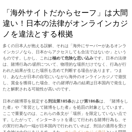
「海外サイトだからセーフ」は大間
違い！日本の法律がオンラインカジ
ノを違法とする根拠
多くの日本人が抱える誤解、それは「海外にサーバーがあるオンラ
インカジノなら、日本からアクセスしても合法ではないか」という
ものです。しかし、これは
極めて危険な思い込み
です。日本の法律
は、賭博行為の
場所
について、物理的な場所だけでなく、行為が行
われた結果が生じた場所も含めて判断する場合があります。つま
り、あなたが日本の自宅にいながら海外のオンラインカジノで遊技
し、賞金を獲得した場合、その
賭博行為の結果
は日本国内で発生し
たと解釈される可能性が高いのです。
日本の賭博罪を規定する
刑法第185条
および
第186条
は、『賭博をし
た者』や『常習として賭博をした者』を処罰の対象としています。
ここで重要なのは、これらの条文が「場所」を限定していない点で
す。したがって、インターネットを通じて行われる賭博行為も、そ
の実行行為の一端が日本国内で行われていれば、刑法の適用を受け