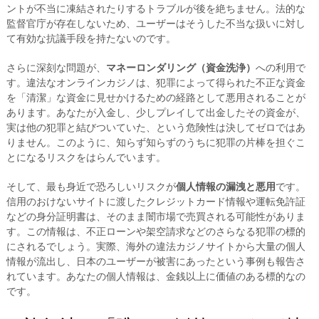
ントが不当に凍結されたりするトラブルが後を絶ちません。法的な
監督官庁が存在しないため、ユーザーはそうした不当な扱いに対し
て有効な抗議手段を持たないのです。
さらに深刻な問題が、
マネーロンダリング（資金洗浄）
への利用で
す。違法なオンラインカジノは、犯罪によって得られた不正な資金
を「清潔」な資金に見せかけるための経路として悪用されることが
あります。あなたが入金し、少しプレイして出金したその資金が、
実は他の犯罪と結びついていた、という危険性は決してゼロではあ
りません。このように、知らず知らずのうちに犯罪の片棒を担ぐこ
とになるリスクをはらんでいます。
そして、最も身近で恐ろしいリスクが
個人情報の漏洩と悪用
です。
信用のおけないサイトに渡したクレジットカード情報や運転免許証
などの身分証明書は、そのまま闇市場で売買される可能性がありま
す。この情報は、不正ローンや架空請求などのさらなる犯罪の標的
にされるでしょう。実際、海外の違法カジノサイトから大量の個人
情報が流出し、日本のユーザーが被害にあったという事例も報告さ
れています。あなたの個人情報は、金銭以上に価値のある標的なの
です。