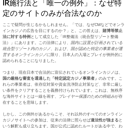
IR施行法と「唯一の例外」：なぜ特
定のサイトのみが合法なのか
ここで疑問が生じるかもしれません。「では、なぜCMなどでオンラ
インカジノの広告を目にするのか？」と。この答えは、
賭博等禁止
法に対する特例
として成立した「IR整備法（統合型リゾート整備
法）」にあります。この法律により、
国内に設置が計画されている
統合型リゾート内のカジノ
、および、
国が認めた特定の事業者が運
営するオンラインカジノ
に限り、日本人の入場とプレイが例外的に
認められることになりました。
つまり、現在日本で合法的に宣伝されているオンラインカジノは、
国の厳格な審査を通過した「特定認定カジノ事業者」
のみです。こ
れらの事業者は、依存症対策や資金洗浄防止対策など、非常に厳し
い条件をクリアすることを義務付けられています。これは、無秩序
な海外サイトとは一線を画す、
プレイヤー保護のための枠組み
が存
在することを意味します。
しかし、この例外があるからこそ、それ以外のすべてのオンライン
カジノサイトへの参加は、従来の法律に照らせば
違法性が強まる
と
いう解釈も成り立ちます。国が公式に認めたルートがある中で、わ