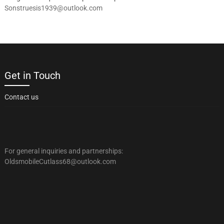
Sonstruesis1939@outlook.com
Get in Touch
Contact us
For general inquiries and partnerships:
OldsmobileCutlass68@outlook.com