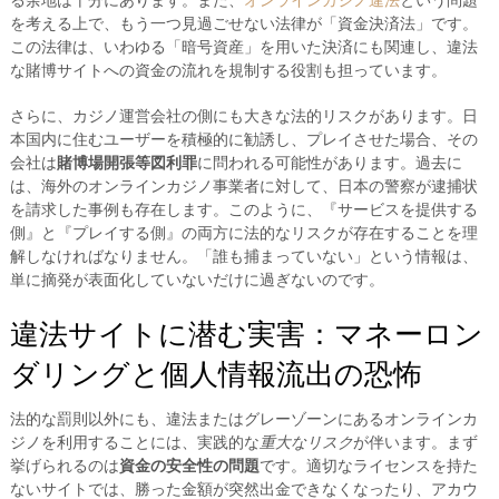
る余地は十分にあります。また、
オンラインカジノ違法
という問題
を考える上で、もう一つ見過ごせない法律が「資金決済法」です。
この法律は、いわゆる「暗号資産」を用いた決済にも関連し、違法
な賭博サイトへの資金の流れを規制する役割も担っています。
さらに、カジノ運営会社の側にも大きな法的リスクがあります。日
本国内に住むユーザーを積極的に勧誘し、プレイさせた場合、その
会社は
賭博場開張等図利罪
に問われる可能性があります。過去に
は、海外のオンラインカジノ事業者に対して、日本の警察が逮捕状
を請求した事例も存在します。このように、『サービスを提供する
側』と『プレイする側』の両方に法的なリスクが存在することを理
解しなければなりません。「誰も捕まっていない」という情報は、
単に摘発が表面化していないだけに過ぎないのです。
違法サイトに潜む実害：マネーロン
ダリングと個人情報流出の恐怖
法的な罰則以外にも、違法またはグレーゾーンにあるオンラインカ
ジノを利用することには、実践的な
重大なリスク
が伴います。まず
挙げられるのは
資金の安全性の問題
です。適切なライセンスを持た
ないサイトでは、勝った金額が突然出金できなくなったり、アカウ