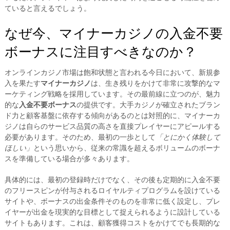
ていると言えるでしょう。
なぜ今、マイナーカジノの入金不要
ボーナスに注目すべきなのか？
オンラインカジノ市場は飽和状態と言われる今日において、新規参
入を果たす
マイナーカジノ
は、生き残りをかけて非常に攻撃的なマ
ーケティング戦略を採用しています。その最前線に立つのが、魅力
的な
入金不要ボーナス
の提供です。大手カジノが確立されたブラン
ド力と顧客基盤に依存する傾向があるのとは対照的に、マイナーカ
ジノは自らのサービス品質の高さを直接プレイヤーにアピールする
必要があります。そのため、最初の一歩として
「とにかく体験して
ほしい」
という思いから、従来の常識を超えるボリュームのボーナ
スを準備している場合が多々あります。
具体的には、最初の登録時だけでなく、その後も定期的に入金不要
のフリースピンが付与されるロイヤルティプログラムを設けている
サイトや、ボーナスの出金条件そのものを非常に低く設定し、プレ
イヤーが出金を現実的な目標として捉えられるように設計している
サイトもあります。これは、顧客獲得コストをかけてでも長期的な