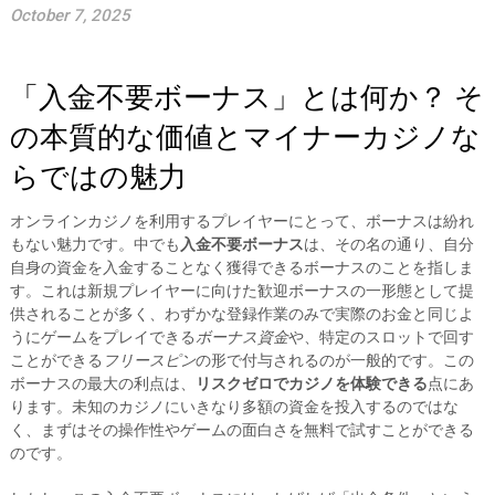
October 7, 2025
「入金不要ボーナス」とは何か？ そ
の本質的な価値とマイナーカジノな
らではの魅力
オンラインカジノを利用するプレイヤーにとって、ボーナスは紛れ
もない魅力です。中でも
入金不要ボーナス
は、その名の通り、自分
自身の資金を入金することなく獲得できるボーナスのことを指しま
す。これは新規プレイヤーに向けた歓迎ボーナスの一形態として提
供されることが多く、わずかな登録作業のみで実際のお金と同じよ
うにゲームをプレイできる
ボーナス資金
や、特定のスロットで回す
ことができる
フリースピン
の形で付与されるのが一般的です。この
ボーナスの最大の利点は、
リスクゼロでカジノを体験できる
点にあ
ります。未知のカジノにいきなり多額の資金を投入するのではな
く、まずはその操作性やゲームの面白さを無料で試すことができる
のです。