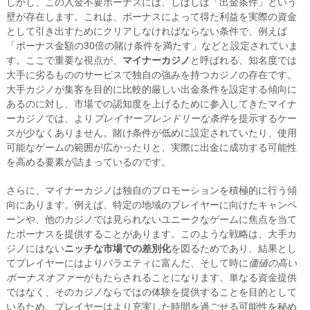
しかし、この入金不要ボーナスには、しばしば「出金条件」という
壁が存在します。これは、ボーナスによって得た利益を実際の資金
として引き出すためにクリアしなければならない条件で、例えば
「ボーナス金額の30倍の賭け条件を満たす」などと設定されていま
す。ここで重要な視点が、
マイナーカジノ
と呼ばれる、知名度では
大手に劣るもののサービスで独自の強みを持つカジノの存在です。
大手カジノが集客を目的に比較的厳しい出金条件を設定する傾向に
あるのに対し、市場での認知度を上げるために参入してきたマイナ
ーカジノでは、より
プレイヤーフレンドリーな条件
を提示するケー
スが少なくありません。賭け条件が低めに設定されていたり、使用
可能なゲームの範囲が広かったりと、実際に出金に成功する可能性
を高める要素が詰まっているのです。
さらに、マイナーカジノは独自のプロモーションを積極的に行う傾
向にあります。例えば、特定の地域のプレイヤーに向けたキャンペ
ーンや、他のカジノでは見られないユニークなゲームに焦点を当て
たボーナスを提供することがあります。このような戦略は、大手カ
ジノにはない
ニッチな市場での差別化
を図るためであり、結果とし
てプレイヤーにはよりバラエティに富んだ、そして時に
価値の高い
ボーナスオファー
がもたらされることになります。単なる資金提供
ではなく、そのカジノならではの体験を提供することを目的として
いるため、プレイヤーはより充実した時間を過ごせる可能性を秘め