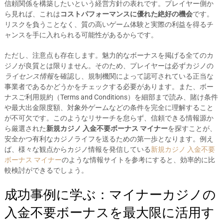
信頼関係を構築したいという経営方針の表れです。プレイヤー側か
ら見れば、これは
コストパフォーマンスに優れた絶好の機会
です。
リスクを負うことなく、質の高いゲーム体験と実際の利益を得るチ
ャンスを手に入れられる可能性があるからです。
ただし、注意点も存在します。魅力的なボーナスを掲げる全てのカ
ジノが良質とは限りません。そのため、プレイヤーは必ずカジノの
ライセンス情報
を確認し、規制機関によって認可されている正当な
事業者であるかどうかをチェックする必要があります。また、ボー
ナスご利用規約（Terms and Conditions）を細部まで読み、賭け条件
や最大出金限度額、対象外ゲームなどの条件を完全に理解すること
が不可欠です。このようなリサーチを怠らず、信頼できる情報源か
ら厳選された
新規カジノ 入金不要ボーナス マイナー
を探すことが、
安全かつ有利なカジノライフを送るための第一歩となります。例え
ば、様々な観点からカジノ情報を発信している
新規カジノ 入金不要
ボーナス マイナー
のような情報サイトを参考にすると、効率的に比
較検討ができるでしょう。
成功事例に学ぶ：マイナーカジノの
入金不要ボーナスを最大限に活用す