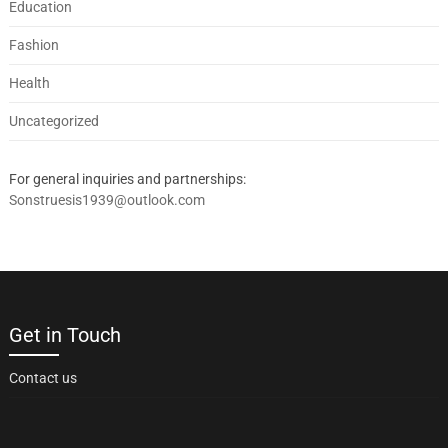
Education
Fashion
Health
Uncategorized
For general inquiries and partnerships:
Sonstruesis1939@outlook.com
Get in Touch
Contact us