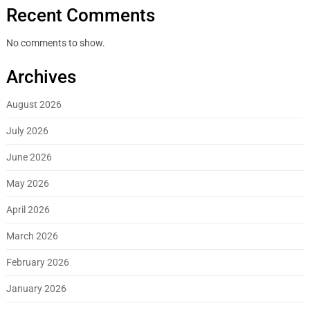
Recent Comments
No comments to show.
Archives
August 2026
July 2026
June 2026
May 2026
April 2026
March 2026
February 2026
January 2026