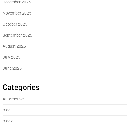
December 2025
November 2025
October 2025
September 2025
August 2025
July 2025
June 2025
Categories
Automotive
Blog
Blogv