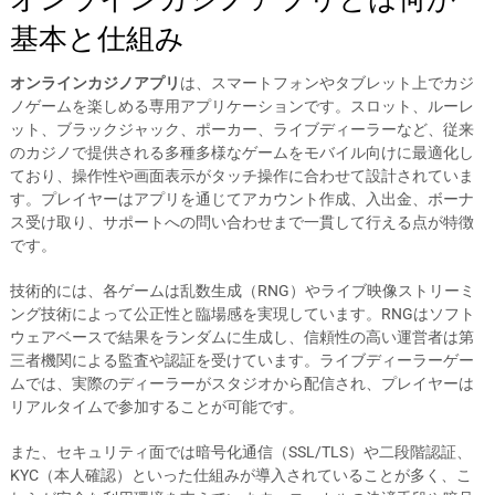
基本と仕組み
オンラインカジノアプリ
は、スマートフォンやタブレット上でカジ
ノゲームを楽しめる専用アプリケーションです。スロット、ルーレ
ット、ブラックジャック、ポーカー、ライブディーラーなど、従来
のカジノで提供される多種多様なゲームをモバイル向けに最適化し
ており、操作性や画面表示がタッチ操作に合わせて設計されていま
す。プレイヤーはアプリを通じてアカウント作成、入出金、ボーナ
ス受け取り、サポートへの問い合わせまで一貫して行える点が特徴
です。
技術的には、各ゲームは乱数生成（RNG）やライブ映像ストリーミ
ング技術によって公正性と臨場感を実現しています。RNGはソフト
ウェアベースで結果をランダムに生成し、信頼性の高い運営者は第
三者機関による監査や認証を受けています。ライブディーラーゲー
ムでは、実際のディーラーがスタジオから配信され、プレイヤーは
リアルタイムで参加することが可能です。
また、セキュリティ面では暗号化通信（SSL/TLS）や二段階認証、
KYC（本人確認）といった仕組みが導入されていることが多く、こ