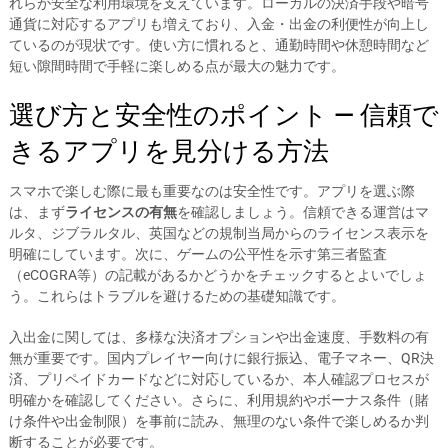
れらが安全な利用環境を支えています。ローカルの決済手段や暗号
通貨に対応するアプリも増えており、入金・出金の利便性が向上し
ているのが現状です。使い方に慣れると、通勤時間や休憩時間など
短い隙間時間で手軽に楽しめる点が最大の魅力です。
選び方と安全性のポイント — 信頼で
きるアプリを見分ける方法
スマホで楽しむ際に最も重要なのは安全性です。アプリを選ぶ際
は、まず
ライセンスの有無
を確認しましょう。信頼できる運営はマ
ルタ、ジブラルタル、英国などの規制当局からのライセンス表示を
明確にしています。次に、ゲームの公平性を示す第三者監査
（eCOGRA等）の記載があるかどうかをチェックするとよいでしょ
う。これらはトラブルを避けるための基礎知識です。
入出金に関しては、多様な決済オプションや出金速度、手数料の有
無が重要です。国内プレイヤー向けに銀行振込、電子マネー、QR決
済、プリペイドカードなどに対応しているか、本人確認プロセスが
明確かを確認してください。さらに、利用規約やボーナス条件（賭
け条件や出金制限）を事前に読み、無理のない条件で楽しめるか判
断することが必要です。