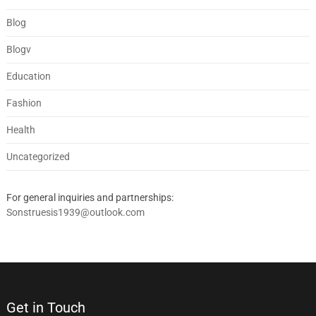
Blog
Blogv
Education
Fashion
Health
Uncategorized
For general inquiries and partnerships:
Sonstruesis1939@outlook.com
Get in Touch