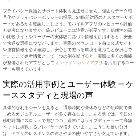
プライバシー保護とサポート体制も見逃せません。強固なデータ暗
号化やプライバシーポリシーの提示、24時間対応のカスタマーサポ
ートがあるかを確認しましょう。モバイルアプリのレビューや評価
も参考になりますが、偽レビューには注意が必要です。信頼性の高
い比較サイトやユーザーの実体験に基づく情報を併用すると、安全
で快適な選択につながります。実際のダウンロード前に公式サイト
や運営情報を必ず確認し、安心して遊べる環境を選ぶことが肝心で
す。ここで参考情報として一つの例を挙げると、実際に多くの機能
が整備されたアプリとして
オンラインカジノアプリ
を活用するユー
ザーも増えています。
実際の活用事例とユーザー体験 — ケ
ーススタディと現場の声
具体的な利用シーンを見ると、通勤時間や昼休みなどの短時間で楽
しめるカジュアルユーザーが多く存在します。ある例では、平日の
移動時間にスロットで遊びつつ、週末にはライブディーラーで高額
ベットに挑戦するプレイヤーが増えています。こうした使い分け
は、アプリのレスポンスの速さやUIの使いやすさが支えています。