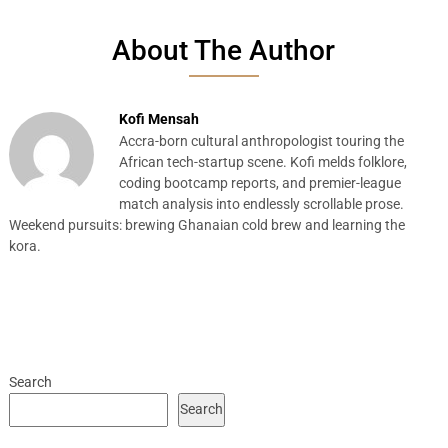
About The Author
Kofi Mensah
Accra-born cultural anthropologist touring the
African tech-startup scene. Kofi melds folklore,
coding bootcamp reports, and premier-league
match analysis into endlessly scrollable prose.
Weekend pursuits: brewing Ghanaian cold brew and learning the
kora.
Search
Search