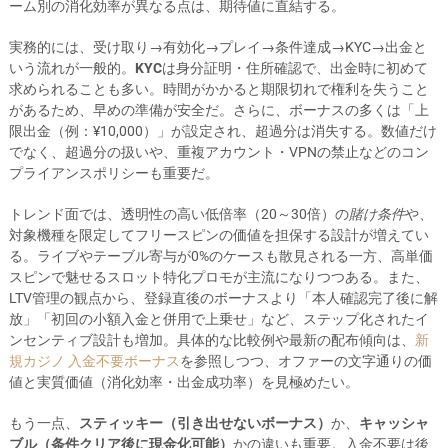
ーム別の消化効率が異なる点は、期待値に直結する。
実務的には、受け取り→有効化→プレイ→条件達成→KYC→出金と
いう流れが一般的。
KYC
は身分証明・住所確認で、出金時に初めて
求められることも多い。時間がかかると期限切れで権利を失うこと
があるため、早めの準備が安全だ。さらに、ボーナスの多くは「上
限出金（例：¥10,000）」が設定され、超過分は消失する。数値だけ
でなく、超過分の扱いや、重複アカウント・VPNの禁止などのコン
プライアンスポリシーも重要だ。
トレンド面では、透明性の高い低倍率（20～30倍）の
賭け条件
や、
対象機種を限定してフリースピンの価値を担保する設計が増えてい
る。ライブやテーブル寄与が0%のケースも散見される一方、高単価
スピンで魅せるスロット特化プロモが主流になりつつある。また、
LTV管理の観点から、登録直後のボーナスより「本人確認完了後に解
放」「初回の小額入金と併用で上乗せ」など、ステップ化されたイ
ンセンティブ設計も増加。具体的な比較例や最新の配布傾向は、
新
規カジノ 入金不要ボーナス
を参照しつつ、オファーの文字通りの価
値と実質価値（消化効率・出金成功率）を見極めたい。
もう一点、
スティッキー（引き出せないボーナス）
か、
キャッシャ
ブル（条件クリア後に現金化可能）
かの違いも重要。入金不要は後