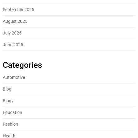
September 2025
August 2025
July 2025
June 2025
Categories
Automotive
Blog
Blogv
Education
Fashion
Health