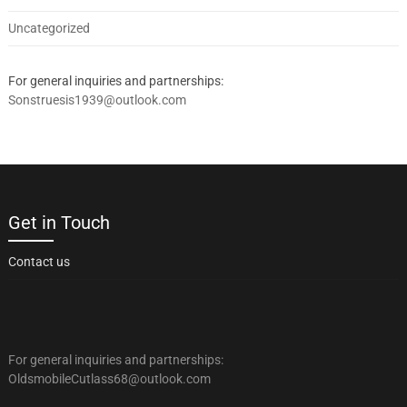
Uncategorized
For general inquiries and partnerships:
Sonstruesis1939@outlook.com
Get in Touch
Contact us
For general inquiries and partnerships:
OldsmobileCutlass68@outlook.com