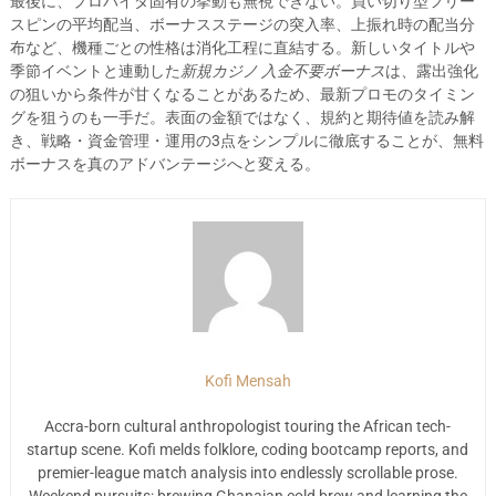
最後に、プロバイダ固有の挙動も無視できない。買い切り型フリー
スピンの平均配当、ボーナスステージの突入率、上振れ時の配当分
布など、機種ごとの性格は消化工程に直結する。新しいタイトルや
季節イベントと連動した
新規カジノ 入金不要ボーナス
は、露出強化
の狙いから条件が甘くなることがあるため、最新プロモのタイミン
グを狙うのも一手だ。表面の金額ではなく、規約と期待値を読み解
き、戦略・資金管理・運用の3点をシンプルに徹底することが、無料
ボーナスを真のアドバンテージへと変える。
Kofi Mensah
Accra-born cultural anthropologist touring the African tech-
startup scene. Kofi melds folklore, coding bootcamp reports, and
premier-league match analysis into endlessly scrollable prose.