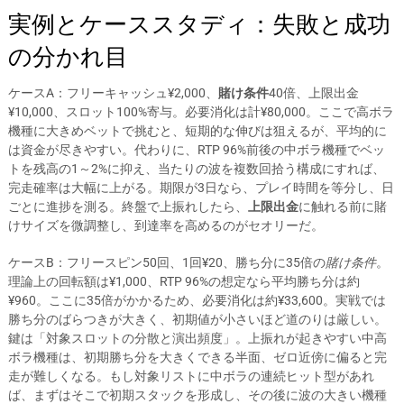
実例とケーススタディ：失敗と成功
の分かれ目
ケースA：フリーキャッシュ¥2,000、
賭け条件
40倍、上限出金
¥10,000、スロット100%寄与。必要消化は計¥80,000。ここで高ボラ
機種に大きめベットで挑むと、短期的な伸びは狙えるが、平均的に
は資金が尽きやすい。代わりに、RTP 96%前後の中ボラ機種でベッ
トを残高の1～2%に抑え、当たりの波を複数回拾う構成にすれば、
完走確率は大幅に上がる。期限が3日なら、プレイ時間を等分し、日
ごとに進捗を測る。終盤で上振れしたら、
上限出金
に触れる前に賭
けサイズを微調整し、到達率を高めるのがセオリーだ。
ケースB：フリースピン50回、1回¥20、勝ち分に35倍の
賭け条件
。
理論上の回転額は¥1,000、RTP 96%の想定なら平均勝ち分は約
¥960。ここに35倍がかかるため、必要消化は約¥33,600。実戦では
勝ち分のばらつきが大きく、初期値が小さいほど道のりは厳しい。
鍵は「対象スロットの分散と演出頻度」。上振れが起きやすい中高
ボラ機種は、初期勝ち分を大きくできる半面、ゼロ近傍に偏ると完
走が難しくなる。もし対象リストに中ボラの連続ヒット型があれ
ば、まずはそこで初期スタックを形成し、その後に波の大きい機種