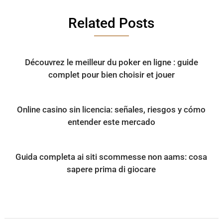
Related Posts
Découvrez le meilleur du poker en ligne : guide
complet pour bien choisir et jouer
Online casino sin licencia: señales, riesgos y cómo
entender este mercado
Guida completa ai siti scommesse non aams: cosa
sapere prima di giocare