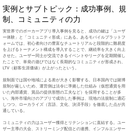
実例とサブトピック：成功事例、規
制、コミュニティの力
実世界でのポーカーアプリ導入事例を見ると、成功の鍵は「ユーザ
ー体験」と「コミュニティ形成」にある。あるモバイルプラットフ
ォームでは、初心者向けの豊富なチュートリアルと段階的に難易度
を上げるトーナメント構成を導入することで、継続率を大きく向上
させた。ユーザー同士が交流できるイベントやリーグを定期開催し
たことで、単発の遊びではなく長期的なコミュニティが形成され、
LTV（顧客生涯価値）が上がったという。
規制面では国や地域による差が大きく影響する。日本国内では賭博
規制が厳しいため、運営側は法令に準拠した仕組み（仮想通貨を用
いた内部通貨、賞品の提供形態の工夫など）を採用することが多
い。海外市場向けのアプリで成功した事例は、現地の法規制に適応
しつつ、ローカライズ（言語、文化、決済手段）を徹底した点が共
通している。
コミュニティの力はユーザー獲得とリテンションに直結する。ユー
ザー主導の大会、ストリーミング配信との連携、インフルエンサー