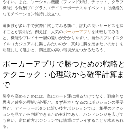
やすい。また、ソーシャル機能（フレンド対戦、チャット、クラブ
機能）や報酬プログラム（デイリーボーナスやイベント）は継続的
なモチベーション維持に役立つ。
選択肢が多い中で実際に試してみる前に、評判の良いサービスを探
すことが賢明だ。例えば、人気の
ポーカーアプリ
を比較してみる
と、機能やプレイヤー層の違いが分かりやすい。自分のプレイスタ
イル（カジュアルに楽しみたいのか、真剣に腕を磨きたいのか）を
明確にして選ぶと、満足度の高い環境が見つかるだろう。
ポーカーアプリで勝つための戦略と
テクニック：心理戦から確率計算ま
で
勝率を高めるためには、単にカード運に頼るだけでなく、戦略的な
思考と確率の理解が必要だ。まず基本となるのはポジションの重要
性だ。ディーラーボタンに近い後方ポジションでは、相手のアクシ
ョンを見てから判断できるため有利であり、ハンドレンジを広げて
も良い。逆に前方ポジションでは慎重にプレイすることが求められ
る。