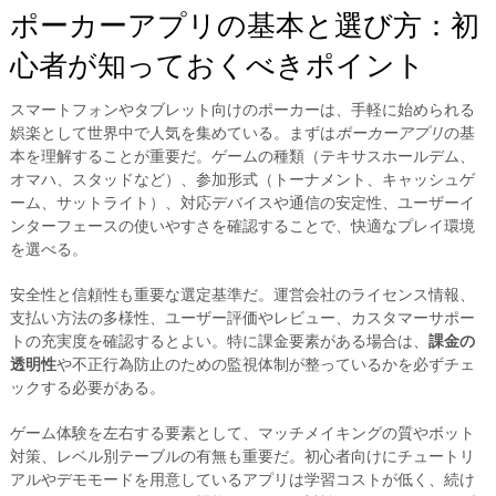
ポーカーアプリの基本と選び方：初
心者が知っておくべきポイント
スマートフォンやタブレット向けのポーカーは、手軽に始められる
娯楽として世界中で人気を集めている。まずは
ポーカーアプリ
の基
本を理解することが重要だ。ゲームの種類（テキサスホールデム、
オマハ、スタッドなど）、参加形式（トーナメント、キャッシュゲ
ーム、サットライト）、対応デバイスや通信の安定性、ユーザーイ
ンターフェースの使いやすさを確認することで、快適なプレイ環境
を選べる。
安全性と信頼性も重要な選定基準だ。運営会社のライセンス情報、
支払い方法の多様性、ユーザー評価やレビュー、カスタマーサポー
トの充実度を確認するとよい。特に課金要素がある場合は、
課金の
透明性
や不正行為防止のための監視体制が整っているかを必ずチェ
ックする必要がある。
ゲーム体験を左右する要素として、マッチメイキングの質やボット
対策、レベル別テーブルの有無も重要だ。初心者向けにチュートリ
アルやデモモードを用意しているアプリは学習コストが低く、続け