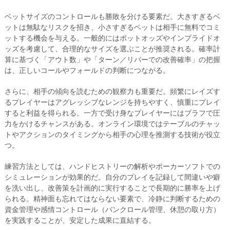
ベットサイズのコントロールも勝敗を分ける要素だ。大きすぎるベ
ットは無駄なリスクを招き、小さすぎるベットは相手に無料でコミ
ットする機会を与える。一般的にはポットオッズやインプライドオ
ッズを考慮して、合理的なサイズを選ぶことが推奨される。確率計
算に基づく「アウト数」や「ターン／リバーでの改善確率」の把握
は、正しいコールやフォールドの判断につながる。
さらに、相手の傾向を読むための観察力も重要だ。頻繁にレイズす
るプレイヤーはアグレッシブなレンジを持ちやすく、慎重にプレイ
すると利益を得られる。一方で受け身なプレイヤーにはブラフで圧
力をかけるチャンスがある。オンライン環境ではテーブルのチャッ
トやアクションのタイミングから相手の心理を推測する技術が役立
つ。
練習方法としては、ハンドヒストリーの解析やポーカーソフトでの
シミュレーションが効果的だ。自分のプレイを記録して間違いや癖
を洗い出し、改善策を計画的に実行することで長期的に勝率を上げ
られる。精神面も忘れてはならない要素で、冷静に判断するための
資金管理や感情コントロール（バンクロール管理、休憩の取り方）
を実践することが、安定した成果に直結する。