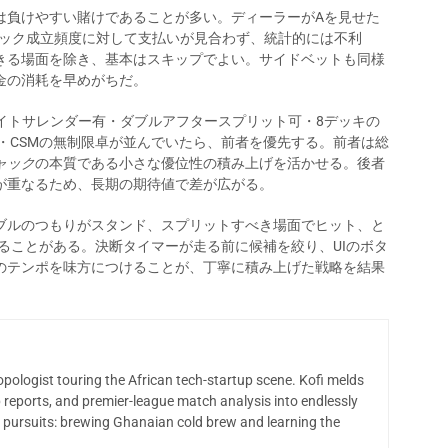
は負けやすい賭けであることが多い。ディーラーがAを見せた
ャック成立頻度に対して支払いが見合わず、統計的には不利
きる場面を除き、基本はスキップでよい。サイドベットも同様
金の消耗を早めがちだ。
・レイトサレンダー有・ダブルアフタースプリット可・8デッキの
無・CSMの無制限卓が並んでいたら、前者を優先する。前者は総
ャック
の本質である小さな優位性の積み上げを活かせる。後者
が重なるため、長期の期待値で差が広がる。
ブルのつもりがスタンド、スプリットすべき場面でヒット、と
なることがある。決断タイマーが走る前に候補を絞り、UIのボタ
のテンポを味方につけることが、丁寧に積み上げた戦略を結果
opologist touring the African tech-startup scene. Kofi melds
 reports, and premier-league match analysis into endlessly
 pursuits: brewing Ghanaian cold brew and learning the