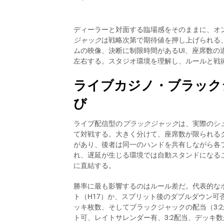
ディーラーと対面する臨場感をそのままに、オ
ジャック
は戦略次第で期待値を押し上げられる
ムの映像、決断に制限時間があるUI、座席数
左右する。スタジオ環境を理解し、ルールと戦
ライブカジノ・ブラック
び
ライブ配信型の
ブラックジャック
は、実際のシ
て対戦する。大きく分けて、座席数が限られるク
があり、後者は同一のハンドを共有しながら各
れ、遅延が生じる環境では自動スタンドになる
に直結する。
勝率に最も影響するのはルール差だ。代表的なポ
ト（H17）か、スプリット後のダブルダウン可
ッキ枚数、そしてブラックジャックの配当（3:2
ト可、レイトサレンダー有、3:2配当、デッキ