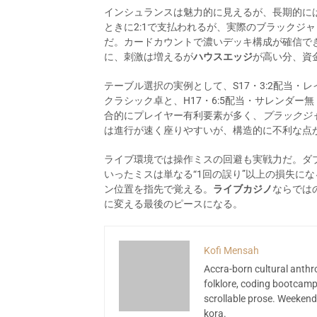
インシュランスは魅力的に見えるが、長期的に
ときに2:1で支払われるが、実際のブラックジ
だ。カードカウントで濃いデッキ構成が確信で
に、刺激は増えるが
ハウスエッジ
が高い分、資
テーブル選択の実例として、S17・3:2配当
クラシック卓と、H17・6:5配当・サレンダー
合的にプレイヤー有利要素が多く、
ブラックジ
は進行が速く座りやすいが、構造的に不利な点
ライブ環境では操作ミスの回避も実戦力だ。ダ
いったミスは単なる“1回の誤り”以上の損失に
ン位置を指先で覚える。
ライブカジノ
ならでは
に変える最後のピースになる。
Kofi Mensah
Accra-born cultural anthr
folklore, coding bootcamp
scrollable prose. Weekend
kora.