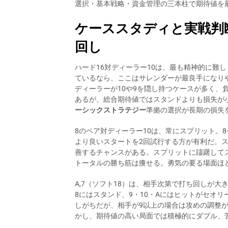
選択・基本戦略・資金管理の三本柱で期待値を
ケーススタディと実戦判
回し
ハード16対ディーラー10は、最も精神的に難
ているなら、ここはサレンダーが最良手になり
ディーラーが10や9を隠し持つケースが多く、
あるが、総合期待値ではスタンドよりも損失が小
ーシックストラテジー
準拠の選択が長期の損失
8のペア対ディーラー10は、常にスプリット。8
より良いスタートを2回試行する方が有利だ。
善するチャンスがある。スプリットに躊躇して
トータルの勝ち筋は痩せる。勇気の要る場面ほ
A,7（ソフト18）は、相手次第で打ち回しが大
8にはスタンド、9・10・Aにはヒットがセオリ
しがちだが、相手が9以上の場合は攻めの調整
かし、期待値の高い局面では積極的にダブル、