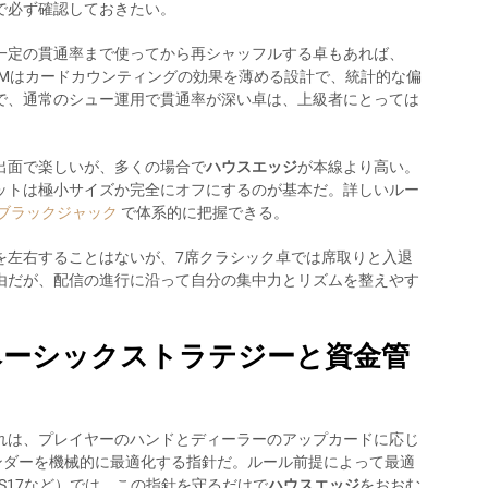
で必ず確認しておきたい。
一定の貫通率まで使ってから再シャッフルする卓もあれば、
SMはカードカウンティングの効果を薄める設計で、統計的な偏
で、通常のシュー運用で貫通率が深い卓は、上級者にとっては
）は演出面で楽しいが、多くの場合で
ハウスエッジ
が本線より高い。
ットは極小サイズか完全にオフにするのが基本だ。詳しいルー
 ブラックジャック
で体系的に把握できる。
を左右することはないが、7席クラシック卓では席取りと入退
由だが、配信の進行に沿って自分の集中力とリズムを整えやす
ベーシックストラテジーと資金管
れは、プレイヤーのハンドとディーラーのアップカードに応じ
レンダーを機械的に最適化する指針だ。ルール前提によって最適
S17など）では、この指針を守るだけで
ハウスエッジ
をおおむ