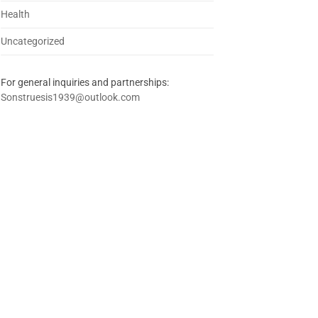
Health
Uncategorized
For general inquiries and partnerships:
Sonstruesis1939@outlook.com