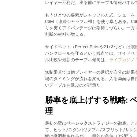
レイヤー不利だ。座る前にテーブル情報パネル
もうひとつの要素がシャッフル方式。シューを
CSM（連続シャッフル機）を使う卓もある。C
りを突くアドバンテージは期待しづらい。一方
判断の材料が増える。
サイドベット（Perfect Pairsや21+3など
バンクロールを守るという観点では、サイドベ
ル比較や最新のテーブル傾向は、
ライブカジノ
無制限卓では他プレイヤーの選択が自分の結果
場のタイミングが流れを変える。入る局面は自
いテーブルを選ぶのが得策だ。
勝率を底上げする戦略: 
理
最初の壁は
ベーシックストラテジー
の徹底。こ
て、ヒット/スタンド/ダブル/スプリット/サ
解は微調整されるが、一般的な条件（3:2配当、