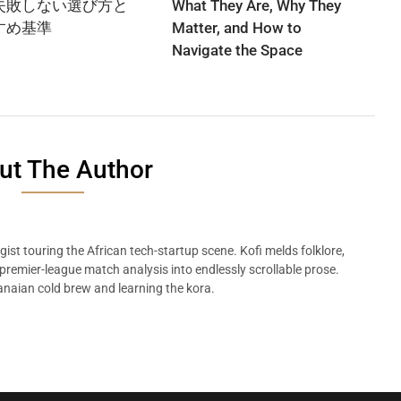
失敗しない選び方と
What They Are, Why They
すめ基準
Matter, and How to
Navigate the Space
ut The Author
ist touring the African tech-startup scene. Kofi melds folklore,
remier-league match analysis into endlessly scrollable prose.
naian cold brew and learning the kora.