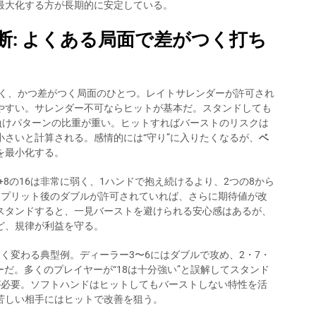
最大化する方が長期的に安定している。
断: よくある局面で差がつく打ち
しく、かつ差がつく局面のひとつ。レイトサレンダーが許可され
やすい。サレンダー不可ならヒットが基本だ。スタンドしても
負けパターンの比重が重い。ヒットすればバーストのリスクは
さいと計算される。感情的には“守り”に入りたくなるが、
ベ
を最小化する。
+8の16は非常に弱く、1ハンドで抱え続けるより、2つの8から
スプリット後のダブルが許可されていれば、さらに期待値が改
スタンドすると、一見バーストを避けられる安心感はあるが、
ど、規律が利益を守る。
きく変わる典型例。ディーラー3〜6にはダブルで攻め、2・7・
ーだ。多くのプレイヤーが“18は十分強い”と誤解してスタンド
が必要。ソフトハンドはヒットしてもバーストしない特性を活
苦しい相手にはヒットで改善を狙う。