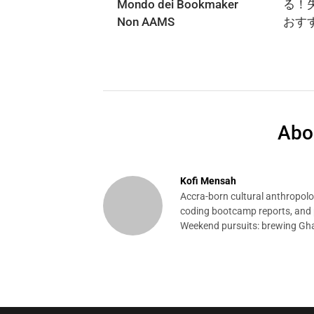
Mondo dei Bookmaker
る！
Non AAMS
おす
Abo
Kofi Mensah
Accra-born cultural anthropolog
coding bootcamp reports, and p
Weekend pursuits: brewing Gha