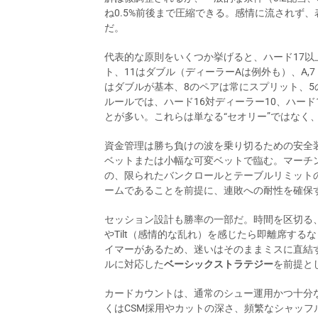
ね0.5%前後まで圧縮できる。感情に流されず
だ。
代表的な原則をいくつか挙げると、ハード17以
ト、11はダブル（ディーラーAは例外も）、A,7
はダブルが基本、8のペアは常にスプリット、5
ルールでは、ハード16対ディーラー10、ハード
とが多い。これらは単なる“セオリー”ではなく
資金管理は勝ち負けの波を乗り切るための安全装
ベットまたは小幅な可変ベットで臨む。マーチ
の、限られたバンクロールとテーブルリミット
ームであることを前提に、連敗への耐性を確保
セッション設計も勝率の一部だ。時間を区切る
やTilt（感情的な乱れ）を感じたら即離席す
イマーがあるため、迷いはそのままミスに直結
ルに対応した
ベーシックストラテジー
を前提と
カードカウントは、通常のシュー運用かつ十分
くはCSM採用やカットの深さ、頻繁なシャッ