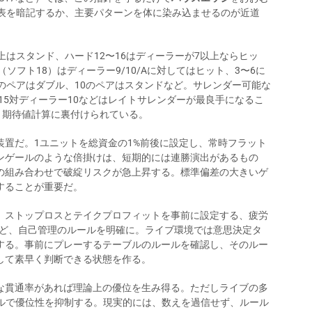
、表を暗記するか、主要パターンを体に染み込ませるのが近道
上はスタンド、ハード12〜16はディーラーが7以上ならヒッ
（ソフト18）はディーラー9/10/Aに対してはヒット、3〜6に
のペアはダブル、10のペアはスタンドなど。サレンダー可能な
15対ディーラー10などはレイトサレンダーが最良手になるこ
、期待値計算に裏付けられている。
置だ。1ユニットを総資金の1%前後に設定し、常時フラット
ンゲールのような倍掛けは、短期的には連勝演出があるもの
の組み合わせで破綻リスクが急上昇する。標準偏差の大きいゲ
することが重要だ。
、ストップロスとテイクプロフィットを事前に設定する、疲労
るなど、自己管理のルールを明確に。ライブ環境では意思決定タ
する。事前にプレーするテーブルのルールを確認し、そのルー
して素早く判断できる状態を作る。
な貫通率があれば理論上の優位を生み得る。ただしライブの多
フルで優位性を抑制する。現実的には、数えを過信せず、ルール