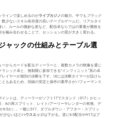
ンラインで楽しめるのが
ライブカジノ
の魅力。中でも
ブラック
、数少ないスキル依存度の高いテーブルゲームだ。リアルタイ
の違い、ルールの微妙な差など、配信卓ならではの要素が勝敗を
術を噛み合わせることで、セッションの質が大きく変わる。
ジャックの仕組みとテーブル選
ューからカードを配るディーラーと、複数カメラの映像を通じ
ラシック卓と、無制限に参加できる“インフィニット”系の卓
プレイヤーが個別の決断を下す。UIには決断タイマーが設けら
こともあるため、回線の安定と操作の素早さがパフォーマンス
イントは、ディーラーがソフト17でスタンド（S17）かヒッ
否、Aの再スプリット、レイト/アーリーサレンダーの有無、デ
か6:5か）。一般にS17、ダブルダウン・アフター・スプリッ
数が少ないほど
ハウスエッジ
は下がる。逆に6:5配当やH17はプ