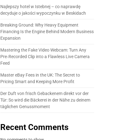
Najlepszy hotel w Istebnej – co naprawdę
decyduje o jakości wypoczynku w Beskidach
Breaking Ground: Why Heavy Equipment
Financing Is the Engine Behind Modern Business
Expansion
Mastering the Fake Video Webcam: Turn Any
Pre‑Recorded Clip into a Flawless Live Camera
Feed
Master eBay Fees in the UK: The Secret to
Pricing Smart and Keeping More Profit
Der Duft von frisch Gebackenem direkt vor der
Tür: So wird die Bäckerei in der Nähe zu deinem
täglichen Genussmoment
Recent Comments
No comments to show.