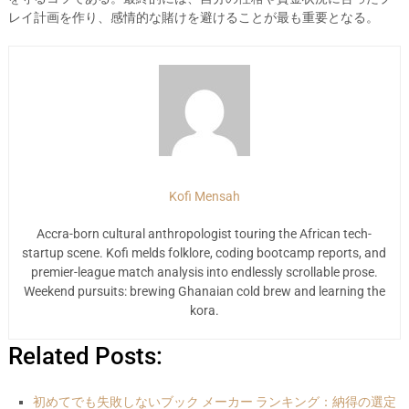
レイ計画を作り、感情的な賭けを避けることが最も重要となる。
Kofi Mensah
Accra-born cultural anthropologist touring the African tech-
startup scene. Kofi melds folklore, coding bootcamp reports, and
premier-league match analysis into endlessly scrollable prose.
Weekend pursuits: brewing Ghanaian cold brew and learning the
kora.
Related Posts:
初めてでも失敗しないブック メーカー ランキング：納得の選定