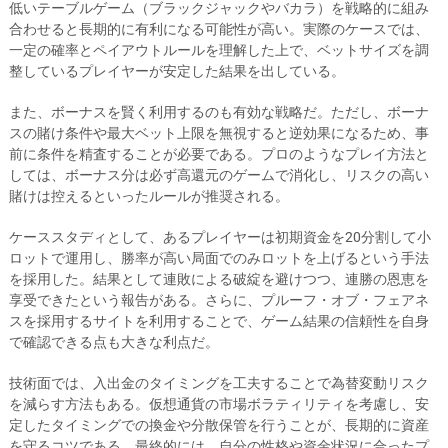
低いテーブルゲーム（ブラックジャックやバカラ）を戦略的に組み
合わせると長期的に有利になる可能性が高い。実際のケースでは、
一定の確率とペイアウトルールを理解した上で、ベットサイズを調
整しているプレイヤーが安定した結果を出している。
また、ボーナスを賢く利用するのも有効な戦略だ。ただし、ボーナ
スの賭け条件や最大ベット上限を無視すると逆効果になるため、事
前に条件を精査することが必要である。プロのようなプレイ方法と
しては、ボーナス分は必ず高還元のゲームで消化し、リスクの高い
賭けは控えるといったルールが推奨される。
ケーススタディとして、あるプレイヤーは初期資金を20分割して小
ロットで運用し、勝率が高い局面でのみロットを上げるという手法
を採用した。結果として連敗による破綻を避けつつ、連勝の恩恵を
享受できたという報告がある。さらに、プルーフ・オブ・フェアネ
スを採用するサイトを利用することで、ゲーム結果の信頼性を自身
で確認できる点も大きな利点だ。
技術面では、入出金のタイミングを工夫することで為替変動リスク
を減らす方法もある。仮想通貨の市場ボラティリティを考慮し、安
定したタイミングでの換金や分散保管を行うことが、長期的に資産
を守るコツである。最終的には、自分の性格や資金状況に合ったプ