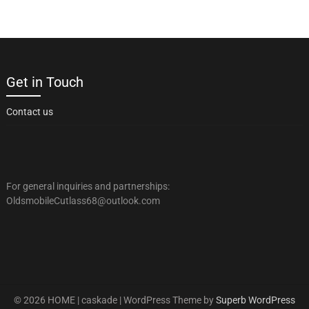
Get in Touch
Contact us
For general inquiries and partnerships:
OldsmobileCutlass68@outlook.com
© 2026 HOME | caskade
| WordPress Theme by
Superb WordPress