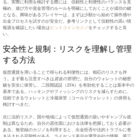
る。実際に利用を検討する際には、信頼性と利便性のバランスを見
極め、遊び方や資金管理のルールを明確にしておくことが成功の鍵
となる。興味があるプレイヤーは、まずは少額から始めて操作感や
出金プロセスを試すのが安全だ。参考リンクとして信頼性の高い情
報源を確認したい場合は
ビットコインカジノ
をチェックすると良
い。
安全性と規制：リスクを理解し管理
する方法
仮想通貨を用いることで得られる利便性には、相応のリスクも伴
う。まず最も注意すべきは
資金の管理
だ。自分のウォレットの秘密
鍵を安全に保管し、二段階認証（2FA）を有効化することは基本中の
基本である。ハッキングやフィッシングのリスクを減らすために、
信頼できるウォレットと冷蔵保管（コールドウォレット）の併用も
検討すべきだ。
次に法的リスク。国や地域によって仮想通貨の扱いやギャンブル規
制は異なるため、自分の居住国における法律を把握しておく必要が
ある。無登録のカジノを利用すると、出金拒否や法的トラブルに巻
き込まれる可能性がある。ライセンス表示や運営会社の情報、第三