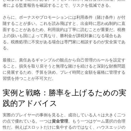
者による監査報告を確認することで、リスクを低減できる。
さらに、ボーナスやプロモーションには利用条件（賭け条件）が付
随することが多い。これを読み飛ばすと、出金時に思わぬ制約に直
面することがあるため、利用規約は丁寧に読むことが重要だ。税務
上の扱いも国によって異なり、勝利金が課税対象になる場合もあ
る。税務処理に不安がある場合は専門家に相談するのが安全策であ
る。
最後に、責任あるギャンブルの観点から自己管理のルールを設定す
ること。損失を取り戻そうと無理な賭けを続けると深刻な財務問題
に発展するため、予算を決め、プレイ時間と金額を厳格に管理する
習慣を持つことが不可欠だ。
実例と戦略：勝率を上げるための実
践的アドバイス
実際のプレイヤーの事例を見ると、成功している人々は大きく二つ
の点で優れている。一つは
資金管理
、もう一つはゲーム選択の合理
性だ。例えばスロットだけに集中するのではなく、ハウスエッジの