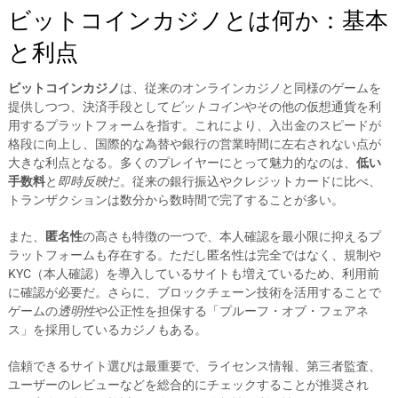
ビットコインカジノとは何か：基本
と利点
ビットコインカジノ
は、従来のオンラインカジノと同様のゲームを
提供しつつ、決済手段として
ビットコイン
やその他の仮想通貨を利
用するプラットフォームを指す。これにより、入出金のスピードが
格段に向上し、国際的な為替や銀行の営業時間に左右されない点が
大きな利点となる。多くのプレイヤーにとって魅力的なのは、
低い
手数料
と
即時反映
だ。従来の銀行振込やクレジットカードに比べ、
トランザクションは数分から数時間で完了することが多い。
また、
匿名性
の高さも特徴の一つで、本人確認を最小限に抑えるプ
ラットフォームも存在する。ただし匿名性は完全ではなく、規制や
KYC（本人確認）を導入しているサイトも増えているため、利用前
に確認が必要だ。さらに、ブロックチェーン技術を活用することで
ゲームの
透明性
や公正性を担保する「プルーフ・オブ・フェアネ
ス」を採用しているカジノもある。
信頼できるサイト選びは最重要で、ライセンス情報、第三者監査、
ユーザーのレビューなどを総合的にチェックすることが推奨され