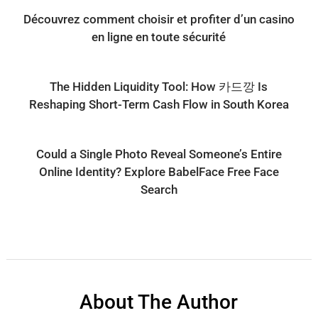
Découvrez comment choisir et profiter d’un casino
en ligne en toute sécurité
The Hidden Liquidity Tool: How 카드깡 Is
Reshaping Short-Term Cash Flow in South Korea
Could a Single Photo Reveal Someone’s Entire
Online Identity? Explore BabelFace Free Face
Search
About The Author