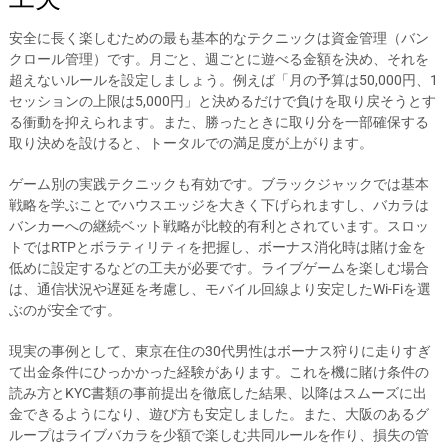
安全に長く楽しむための最も基本的なテクニックは資金管理（バン
クロール管理）です。月ごと、週ごとに遊べる金額を決め、それを
超えないルールを設定しましょう。例えば「月の予算は50,000円、1
セッションの上限は5,000円」と決めるだけで負けを取り戻そうとす
る衝動を抑えられます。また、勝ったときに取り分を一部確保する
取り決めを設けると、トータルでの満足度が上がります。
ゲーム別の実践テクニックも有効です。ブラックジャックでは基本
戦略を学ぶことでハウスエッジを大きく下げられますし、バカラは
バンカーへの継続ベット戦略が比較的有利とされています。スロッ
トではRTPとボラティリティを把握し、ボーナス消化時は賭け金を
低めに設定するなどの工夫が必要です。ライブゲームを楽しむ場合
は、通信状況や遅延を考慮し、モバイル回線より安定したWi-Fiを選
ぶのが安全です。
現実の事例として、東京在住の30代男性はボーナス狩りに走りすぎ
て出金条件にひっかかった経験があります。これを機に賭け条件の
読み方とKYC書類の事前提出を徹底した結果、以降はスムーズに出
金できるようになり、遊び方も安定しました。また、大阪のあるグ
ループはライブバカラを少額で楽しむ共同ルールを作り、損失の管