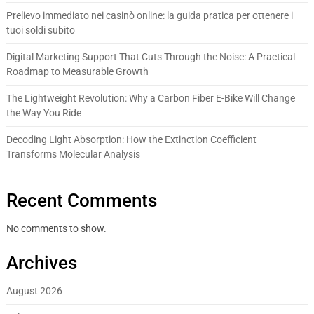
Prelievo immediato nei casinò online: la guida pratica per ottenere i
tuoi soldi subito
Digital Marketing Support That Cuts Through the Noise: A Practical
Roadmap to Measurable Growth
The Lightweight Revolution: Why a Carbon Fiber E-Bike Will Change
the Way You Ride
Decoding Light Absorption: How the Extinction Coefficient
Transforms Molecular Analysis
Recent Comments
No comments to show.
Archives
August 2026