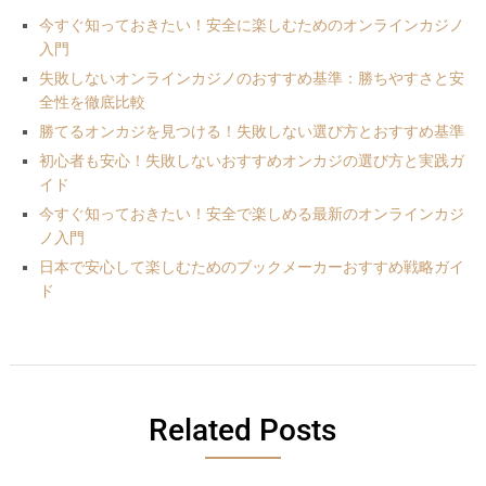
今すぐ知っておきたい！安全に楽しむためのオンラインカジノ
入門
失敗しないオンラインカジノのおすすめ基準：勝ちやすさと安
全性を徹底比較
勝てるオンカジを見つける！失敗しない選び方とおすすめ基準
初心者も安心！失敗しないおすすめオンカジの選び方と実践ガ
イド
今すぐ知っておきたい！安全で楽しめる最新のオンラインカジ
ノ入門
日本で安心して楽しむためのブックメーカーおすすめ戦略ガイ
ド
Related Posts