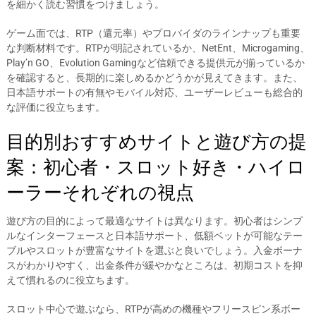
を細かく読む習慣をつけましょう。
ゲーム面では、RTP（還元率）やプロバイダのラインナップも重要
な判断材料です。RTPが明記されているか、NetEnt、Microgaming、
Play’n GO、Evolution Gamingなど信頼できる提供元が揃っているか
を確認すると、長期的に楽しめるかどうかが見えてきます。また、
日本語サポートの有無やモバイル対応、ユーザーレビューも総合的
な評価に役立ちます。
目的別おすすめサイトと遊び方の提
案：初心者・スロット好き・ハイロ
ーラーそれぞれの視点
遊び方の目的によって最適なサイトは異なります。初心者はシンプ
ルなインターフェースと日本語サポート、低額ベットが可能なテー
ブルやスロットが豊富なサイトを選ぶと良いでしょう。入金ボーナ
スがわかりやすく、出金条件が緩やかなところは、初期コストを抑
えて慣れるのに役立ちます。
スロット中心で遊ぶなら、RTPが高めの機種やフリースピン系ボー