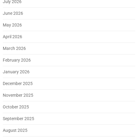
July 2026
June 2026
May 2026
April 2026
March 2026
February 2026
January 2026
December 2025
November 2025
October 2025
September 2025
August 2025