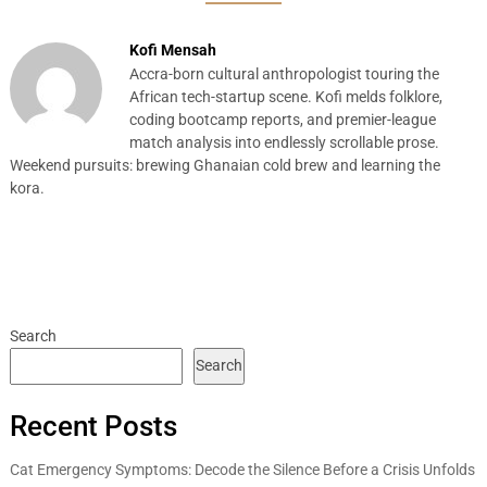
Kofi Mensah
Accra-born cultural anthropologist touring the
African tech-startup scene. Kofi melds folklore,
coding bootcamp reports, and premier-league
match analysis into endlessly scrollable prose.
Weekend pursuits: brewing Ghanaian cold brew and learning the
kora.
Search
Search
Recent Posts
Cat Emergency Symptoms: Decode the Silence Before a Crisis Unfolds