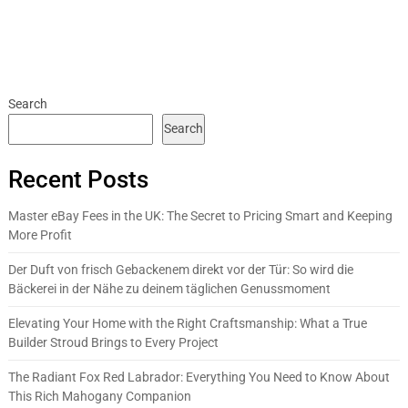
Search
Search
Recent Posts
Master eBay Fees in the UK: The Secret to Pricing Smart and Keeping
More Profit
Der Duft von frisch Gebackenem direkt vor der Tür: So wird die
Bäckerei in der Nähe zu deinem täglichen Genussmoment
Elevating Your Home with the Right Craftsmanship: What a True
Builder Stroud Brings to Every Project
The Radiant Fox Red Labrador: Everything You Need to Know About
This Rich Mahogany Companion