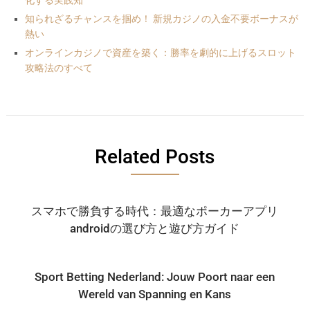
化する実践知
知られざるチャンスを掴め！ 新規カジノの入金不要ボーナスが
熱い
オンラインカジノで資産を築く：勝率を劇的に上げるスロット
攻略法のすべて
Related Posts
スマホで勝負する時代：最適なポーカーアプリ
androidの選び方と遊び方ガイド
Sport Betting Nederland: Jouw Poort naar een
Wereld van Spanning en Kans