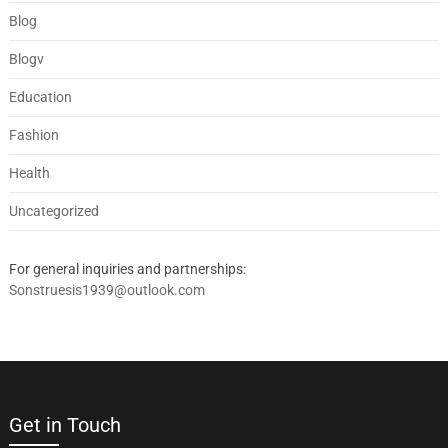
Blog
Blogv
Education
Fashion
Health
Uncategorized
For general inquiries and partnerships:
Sonstruesis1939@outlook.com
Get in Touch