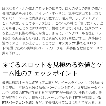
膨大なタイトルが並ぶスロットの世界で、ほんの少しの判断の差が
長期の成績を分ける。ハイライトすべきは、派手な演出でも口コミ
でもなく、ゲームに内蔵された数学だ。
還元率
、
ボラティリティ
、
ヒット頻度
、そしてボーナス設計。この4点を軸に「負けにくく、当
たりを引いたときに伸びやすい」機種に寄せていけば、短期のブレ
を超えた中長期の手応えが出る。さらに、バンクロール管理とベッ
ト設計を組み合わせれば、同じ資金でも試行回数が増え、期待値に
近づくスピードが上がる。ここでは、
オンカジの“勝てるスロッ
ト”
を選ぶための実戦的フレームワークを、具体的な数値とケースで
掘り下げる。
勝てるスロットを見極める数値とゲ
ーム性のチェックポイント
最初に確認すべきは
RTP（還元率）
だ。ベースラインとして96%前後
を目安に、可能なら96.5%超のバージョンを狙う。近年は同一タイト
ルでも複数のRTPが存在する“可変RTP”が一般的で、94%台の低い設
定が混在しやすい。情報パネルやヘルプから必ずRTPを確認し、
低
RTPバージョンを避ける
だけで長期の損益は目に見えて変わる。ま