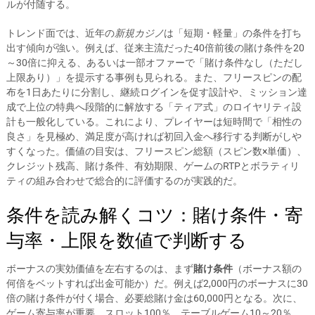
ルが付随する。
トレンド面では、近年の
新規カジノ
は「短期・軽量」の条件を打ち
出す傾向が強い。例えば、従来主流だった40倍前後の賭け条件を20
～30倍に抑える、あるいは一部オファーで「賭け条件なし（ただし
上限あり）」を提示する事例も見られる。また、フリースピンの配
布を1日あたりに分割し、継続ログインを促す設計や、ミッション達
成で上位の特典へ段階的に解放する「ティア式」のロイヤリティ設
計も一般化している。これにより、プレイヤーは短時間で「相性の
良さ」を見極め、満足度が高ければ初回入金へ移行する判断がしや
すくなった。価値の目安は、フリースピン総額（スピン数×単価）、
クレジット残高、賭け条件、有効期限、ゲームのRTPとボラティリ
ティの組み合わせで総合的に評価するのが実践的だ。
条件を読み解くコツ：賭け条件・寄
与率・上限を数値で判断する
ボーナスの実効価値を左右するのは、まず
賭け条件
（ボーナス額の
何倍をベットすれば出金可能か）だ。例えば2,000円のボーナスに30
倍の賭け条件が付く場合、必要総賭け金は60,000円となる。次に、
ゲーム寄与率が重要。スロット100％、テーブルゲーム10～20％、