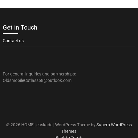
Get in Touch
Contact us
For general inquiries and partnerships:
OldsmobileCutlass68@outlook.com
© 2026 HOME | caskade
| WordPress Theme by
Superb WordPress
Themes
Back to Top ↑