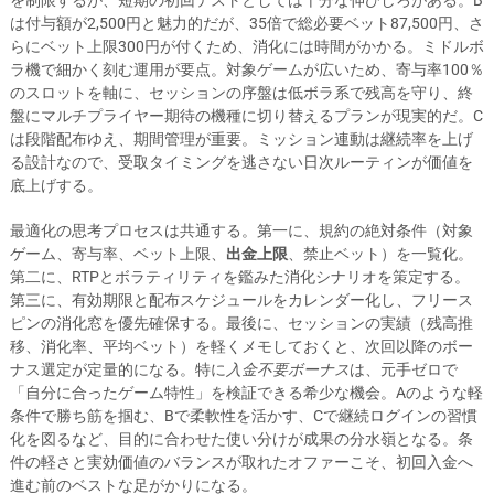
を制限するが、短期の初回テストとしては十分な伸びしろがある。B
は付与額が2,500円と魅力的だが、35倍で総必要ベット87,500円、さ
らにベット上限300円が付くため、消化には時間がかかる。ミドルボ
ラ機で細かく刻む運用が要点。対象ゲームが広いため、寄与率100％
のスロットを軸に、セッションの序盤は低ボラ系で残高を守り、終
盤にマルチプライヤー期待の機種に切り替えるプランが現実的だ。C
は段階配布ゆえ、期間管理が重要。ミッション連動は継続率を上げ
る設計なので、受取タイミングを逃さない日次ルーティンが価値を
底上げする。
最適化の思考プロセスは共通する。第一に、規約の絶対条件（対象
ゲーム、寄与率、ベット上限、
出金上限
、禁止ベット）を一覧化。
第二に、RTPとボラティリティを鑑みた消化シナリオを策定する。
第三に、有効期限と配布スケジュールをカレンダー化し、フリース
ピンの消化窓を優先確保する。最後に、セッションの実績（残高推
移、消化率、平均ベット）を軽くメモしておくと、次回以降のボー
ナス選定が定量的になる。特に
入金不要ボーナス
は、元手ゼロで
「自分に合ったゲーム特性」を検証できる希少な機会。Aのような軽
条件で勝ち筋を掴む、Bで柔軟性を活かす、Cで継続ログインの習慣
化を図るなど、目的に合わせた使い分けが成果の分水嶺となる。条
件の軽さと実効価値のバランスが取れたオファーこそ、初回入金へ
進む前のベストな足がかりになる。