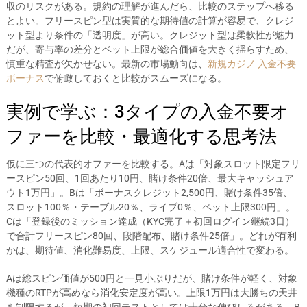
収のリスクがある。規約の理解が進んだら、比較のステップへ移る
とよい。フリースピン型は実質的な期待値の計算が容易で、クレジ
ット型より条件の「透明度」が高い。クレジット型は柔軟性が魅力
だが、寄与率の差分とベット上限が総合価値を大きく揺らすため、
慎重な精査が欠かせない。最新の市場動向は、
新規カジノ 入金不要
ボーナス
で俯瞰しておくと比較がスムーズになる。
実例で学ぶ：3タイプの入金不要オ
ファーを比較・最適化する思考法
仮に三つの代表的オファーを比較する。Aは「対象スロット限定フリ
ースピン50回、1回あたり10円、賭け条件20倍、最大キャッシュア
ウト1万円」。Bは「ボーナスクレジット2,500円、賭け条件35倍、
スロット100％・テーブル20％、ライブ0％、ベット上限300円」。
Cは「登録後のミッション達成（KYC完了＋初回ログイン継続3日）
で合計フリースピン80回、段階配布、賭け条件25倍」。どれが有利
かは、期待値、消化難易度、上限、スケジュール適合性で変わる。
Aは総スピン価値が500円と一見小ぶりだが、賭け条件が軽く、対象
機種のRTPが高めなら消化安定度が高い。上限1万円は大勝ちの天井