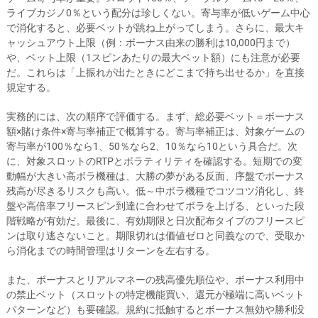
ライブカジノ0％という配分は珍しくない。寄与率が低いゲーム中心
で消化すると、必要ベットが跳ね上がってしまう。さらに、最大キ
ャッシュアウト上限（例：ボーナス由来の勝利は10,000円まで）
や、ベット上限（1スピンあたりの最大ベット額）にも注意が必要
だ。これらは「上振れが出たときにどこまで持ち出せるか」を直接
規定する。
実務的には、次の順序で評価する。まず、総必要ベット＝ボーナス
額×賭け条件×寄与率補正で概算する。寄与率補正は、対象ゲームの
寄与率が100％なら1、50％なら2、10％なら10という具合だ。次
に、対象スロットのRTPとボラティリティを確認する。短期での変
動幅が大きい高ボラ機種は、大勝の夢がある反面、序盤でボーナス
残高が尽きるリスクも高い。低～中ボラ機種でコツコツ消化し、終
盤や高倍率フリースピン到達に合わせてボラを上げる、といった段
階戦略が有効だ。最後に、有効期限と日次配布タイプのフリースピ
ンは取り逃さないこと。期限切れは価値ゼロと同義なので、受取か
ら消化までの時間管理はリターンを左右する。
また、ボーナスとリアルマネーの残高優先順位や、ボーナス利用中
の禁止ベット（スロットの特定機能買い、還元が極端に高いベット
パターンなど）も要確認。規約に抵触するとボーナス無効や勝利没