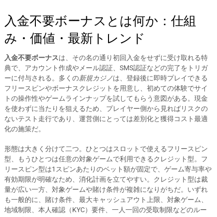
入金不要ボーナスとは何か：仕組
み・価値・最新トレンド
入金不要ボーナス
は、その名の通り初回入金をせずに受け取れる特
典で、アカウント作成やメール認証、SMS認証などの完了をトリガ
ーに付与される。多くの
新規カジノ
は、登録後に即時プレイできる
フリースピンやボーナスクレジットを用意し、初めての体験でサイ
トの操作性やゲームラインナップを試してもらう意図がある。現金
を使わずに当たりを狙えるため、プレイヤー側から見ればリスクの
ないテスト走行であり、運営側にとっては差別化と獲得コスト最適
化の施策だ。
形態は大きく分けて二つ。ひとつはスロットで使えるフリースピン
型、もうひとつは任意の対象ゲームで利用できるクレジット型。フ
リースピン型は1スピンあたりのベット額が固定で、ゲーム寄与率や
有効期限が明確なため、消化計画を立てやすい。クレジット型は裁
量が広い一方、対象ゲームや賭け条件が複雑になりがちだ。いずれ
も一般的に、賭け条件、最大キャッシュアウト上限、対象ゲーム、
地域制限、本人確認（KYC）要件、一人一回の受取制限などのルー