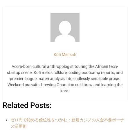
Kofi Mensah
Accra-born cultural anthropologist touring the African tech-
startup scene. Kofi melds folklore, coding bootcamp reports, and
premier-league match analysis into endlessly scrollable prose.
Weekend pursuits: brewing Ghanaian cold brew and learning the
kora.
Related Posts:
ゼロ円で始める優位性をつかむ：新規カジノの入金不要ボーナ
ス活用術