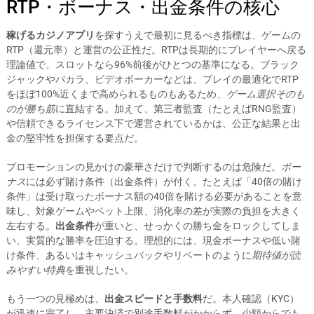
RTP・ボーナス・出金条件の核心
稼げるカジノアプリ
を探すうえで最初に見るべき指標は、ゲームの
RTP（還元率）と運営の公正性だ。RTPは長期的にプレイヤーへ戻る
理論値で、スロットなら96%前後がひとつの基準になる。ブラック
ジャックやバカラ、ビデオポーカーなどは、プレイの最適化でRTP
をほぼ100%近くまで高められるものもあるため、
ゲーム選択そのも
のが勝ち筋
に直結する。加えて、第三者監査（たとえばRNG監査）
や信頼できるライセンス下で運営されているかは、公正な結果と出
金の堅牢性を担保する要点だ。
プロモーションの見かけの豪華さだけで判断するのは危険だ。
ボー
ナス
には必ず賭け条件（出金条件）が付く。たとえば「40倍の賭け
条件」は受け取ったボーナス額の40倍を賭ける必要があることを意
味し、対象ゲームやベット上限、消化率の差が実際の負担を大きく
左右する。
出金条件
が重いと、せっかくの勝ち金をロックしてしま
い、実質的な勝率を圧迫する。理想的には、現金ボーナスや低い賭
け条件、あるいはキャッシュバックやリベートのように
期待値が読
みやすい特典
を重視したい。
もう一つの見極めは、
出金スピードと手数料
だ。本人確認（KYC）
が迅速に完了し、主要決済で別途手数料がかからず、少額からでも