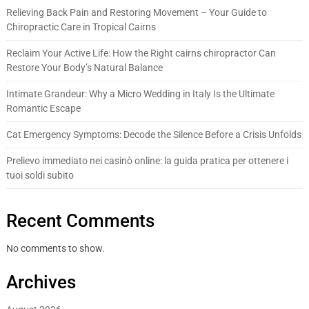
Relieving Back Pain and Restoring Movement – Your Guide to
Chiropractic Care in Tropical Cairns
Reclaim Your Active Life: How the Right cairns chiropractor Can
Restore Your Body’s Natural Balance
Intimate Grandeur: Why a Micro Wedding in Italy Is the Ultimate
Romantic Escape
Cat Emergency Symptoms: Decode the Silence Before a Crisis Unfolds
Prelievo immediato nei casinò online: la guida pratica per ottenere i
tuoi soldi subito
Recent Comments
No comments to show.
Archives