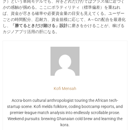
ク）という単純モデルでも、
何をどれだけ打てばプラス域に近づく
か
の感触が掴める。ここにボラティリティ（標準偏差）を重ねれ
ば、資金が尽きる確率や必要資金量の目安も見えてくる。ユーザー
ごとの時間配分、忍耐力、資金規模に応じて、A～Cの配合を最適化
し、
「勝てるときだけ賭ける」設計
に磨きをかけることが、稼げる
カジノアプリ活用の肝になる。
Kofi Mensah
Accra-born cultural anthropologist touring the African tech-
startup scene. Kofi melds folklore, coding bootcamp reports, and
premier-league match analysis into endlessly scrollable prose.
Weekend pursuits: brewing Ghanaian cold brew and learning the
kora.