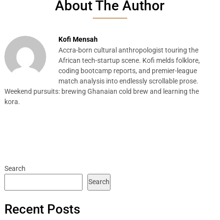
About The Author
Kofi Mensah
Accra-born cultural anthropologist touring the
African tech-startup scene. Kofi melds folklore,
coding bootcamp reports, and premier-league
match analysis into endlessly scrollable prose.
Weekend pursuits: brewing Ghanaian cold brew and learning the
kora.
Search
Search
Recent Posts