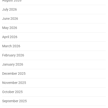
August 2026
July 2026
June 2026
May 2026
April 2026
March 2026
February 2026
January 2026
December 2025
November 2025
October 2025
September 2025