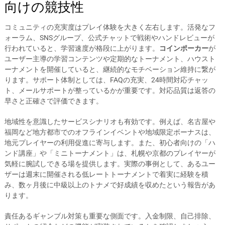
向けの競技性
コミュニティの充実度はプレイ体験を大きく左右します。活発なフ
ォーラム、SNSグループ、公式チャットで戦術やハンドレビューが
行われていると、学習速度が格段に上がります。
コインポーカー
が
ユーザー主導の学習コンテンツや定期的なトーナメント、ハウスト
ーナメントを開催していると、継続的なモチベーション維持に繋が
ります。サポート体制としては、FAQの充実、24時間対応チャッ
ト、メールサポートが整っているかが重要です。対応品質は返答の
早さと正確さで評価できます。
地域性を意識したサービスシナリオも有効です。例えば、名古屋や
福岡など地方都市でのオフラインイベントや地域限定ボーナスは、
地元プレイヤーの利用促進に寄与します。また、初心者向けの「ハ
ンド講座」や「ミニトーナメント」は、札幌や京都のプレイヤーが
気軽に腕試しできる場を提供します。実際の事例として、あるユー
ザーは週末に開催される低レートトーナメントで着実に経験を積
み、数ヶ月後に中級以上のトナメで好成績を収めたという報告があ
ります。
責任あるギャンブル対策も重要な側面です。入金制限、自己排除、