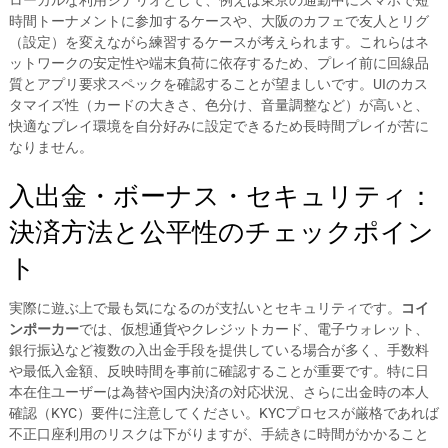
ローカルな利用シナリオとして、例えば東京の通勤中にスマホで短
時間トーナメントに参加するケースや、大阪のカフェで友人とリグ
（設定）を変えながら練習するケースが考えられます。これらはネ
ットワークの安定性や端末負荷に依存するため、プレイ前に回線品
質とアプリ要求スペックを確認することが望ましいです。UIのカス
タマイズ性（カードの大きさ、色分け、音量調整など）が高いと、
快適なプレイ環境を自分好みに設定できるため長時間プレイが苦に
なりません。
入出金・ボーナス・セキュリティ：
決済方法と公平性のチェックポイン
ト
実際に遊ぶ上で最も気になるのが支払いとセキュリティです。
コイ
ンポーカー
では、仮想通貨やクレジットカード、電子ウォレット、
銀行振込など複数の入出金手段を提供している場合が多く、手数料
や最低入金額、反映時間を事前に確認することが重要です。特に日
本在住ユーザーは為替や国内決済の対応状況、さらに出金時の本人
確認（KYC）要件に注意してください。KYCプロセスが厳格であれば
不正口座利用のリスクは下がりますが、手続きに時間がかかること