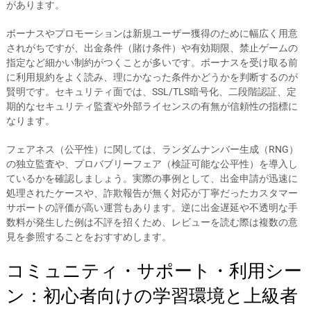
があります。
ボーナスやプロモーションは新規ユーザー獲得のために幅広く用意
されがちですが、出金条件（賭け条件）や有効期限、禁止ゲームの
指定など細かい制約がつくことが多いです。ボーナスを受け取る前
に利用規約をよく読み、理にかなった条件かどうかを判断するのが
賢明です。セキュリティ面では、SSL/TLS暗号化、二段階認証、定
期的なセキュリティ監査や外部ライセンスの有無が信頼性の指標に
なります。
フェアネス（公平性）に関しては、ランダムナンバー生成（RNG）
の独立監査や、プロバブリーフェア（検証可能な公平性）を導入し
ているかを確認しましょう。実際の事例として、出金申請が迅速に
処理されたケースや、詐欺報告が無く対応が丁寧だったカスタマー
サポートの評価が高い運営もあります。逆に出金遅延や不透明な手
数料が発生した例は不評を招くため、レビューを読む際は複数の意
見を参照することをおすすめします。
コミュニティ・サポート・利用シー
ン：初心者向けの学習環境と上級者