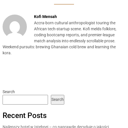
Kofi Mensah
Accra-born cultural anthropologist touring the
African tech-startup scene. Kofi melds folklore,
coding bootcamp reports, and premier-league
match analysis into endlessly scrollable prose.
Weekend pursuits: brewing Ghanaian cold brew and learning the
kora.
Search
Search
Recent Posts
Najlepszy hotel w Istebnej – co naprawdę decyduje o jakości