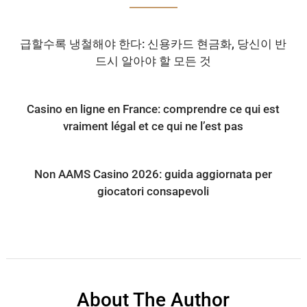
급할수록 냉철해야 한다: 신용카드 현금화, 당신이 반
드시 알아야 할 모든 것
Casino en ligne en France: comprendre ce qui est
vraiment légal et ce qui ne l’est pas
Non AAMS Casino 2026: guida aggiornata per
giocatori consapevoli
About The Author