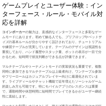
ゲームプレイとユーザー体験：イン
ターフェース・ルール・モバイル対
応を詳解
コインポーカー
の魅力は、直感的なインターフェースと多彩なゲー
ムモードにあります。初めて触る人でも、
プリフロップ
や
ベットサ
イズ
の基本ルールが分かりやすく設計されており、チュートリアル
や練習テーブルが充実しています。テーブルのデザインは視認性を
重視しており、ハンド履歴やスタック量、ポットの表示が一目で分
かるため、短時間で状況判断ができる点が評価できます。
マルチテーブルやトーナメントモードの実装状況も重要です。複数
同時に参加できるマルチテーブルは上級者向け、ワンテーブル参加
やフリーロールはカジュアルプレイヤー向けに最適化されていま
す。ライブディールやチャット機能で近年増えたソーシャルゲーム
的楽しみ方も可能です。特にモバイルアプリのレスポンスは重要
で、通勤時間や休憩時間に短時間でプレイできるかがユーザー継続
性に直結します。