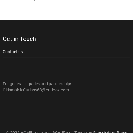
Get in Touch
Contact us
For general inquiries and partnerships:
OldsmobileCutlass68@outlook.com
© 2026 HOME | caskade
| WordPress Theme by
Superb WordPress