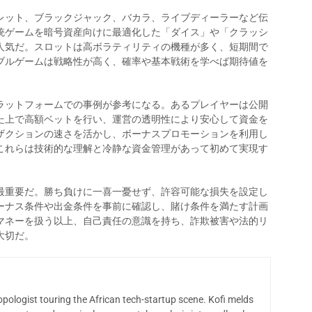
レット、ブラックジャック、バカラ、ライブディーラーなど伝
統ゲームを暗号資産向けに最適化した「ダイス」や「クラッシ
人気だ。スロットは高ボラティリティの機種が多く、短期間で
ブルゲームは戦略性が高く、確率や基本戦術を学べば期待値を
ラットフォームでの事例が参考になる。あるプレイヤーは公開
た上で高額ベットを行い、運営の透明性により安心して資金を
ザクションの速さを活かし、ボーナスプロモーションを利用し
これらは技術的な理解と冷静な資金管理があって初めて実現す
最重要だ。勝ち負けに一喜一憂せず、許容可能な損失を設定し
ーナス条件や出金条件を事前に確認し、賭け条件を満たす計画
マネーを扱う以上、自己責任の意識を持ち、詐欺被害や法的リ
大切だ。
opologist touring the African tech-startup scene. Kofi melds