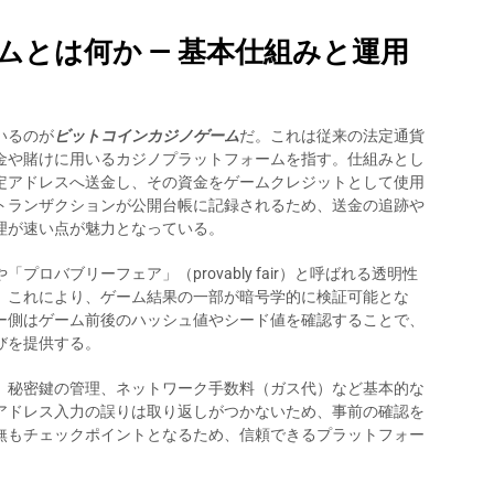
とは何か — 基本仕組みと運用
いるのが
ビットコインカジノゲーム
だ。これは従来の法定通貨
金や賭けに用いるカジノプラットフォームを指す。仕組みとし
定アドレスへ送金し、その資金をゲームクレジットとして使用
トランザクションが公開台帳に記録されるため、送金の追跡や
理が速い点が魅力となっている。
ロバブリーフェア」（provably fair）と呼ばれる透明性
。これにより、ゲーム結果の一部が暗号学的に検証可能とな
ー側はゲーム前後のハッシュ値やシード値を確認することで、
びを提供する。
、秘密鍵の管理、ネットワーク手数料（ガス代）など基本的な
アドレス入力の誤りは取り返しがつかないため、事前の確認を
無もチェックポイントとなるため、信頼できるプラットフォー