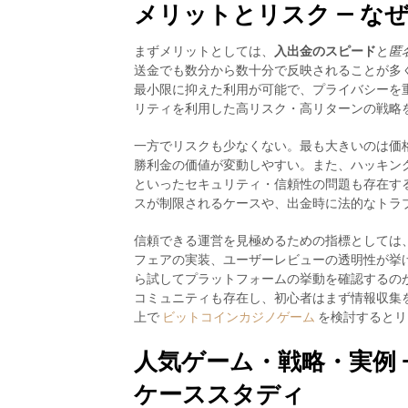
メリットとリスク — な
まずメリットとしては、
入出金のスピード
と
匿
送金でも数分から数十分で反映されることが多
最小限に抑えた利用が可能で、プライバシーを
リティを利用した高リスク・高リターンの戦略
一方でリスクも少なくない。最も大きいのは価
勝利金の価値が変動しやすい。また、ハッキン
といったセキュリティ・信頼性の問題も存在す
スが制限されるケースや、出金時に法的なトラ
信頼できる運営を見極めるための指標としては
フェアの実装、ユーザーレビューの透明性が挙
ら試してプラットフォームの挙動を確認するの
コミュニティも存在し、初心者はまず情報収集
上で
ビットコインカジノゲーム
を検討するとリ
人気ゲーム・戦略・実例 
ケーススタディ