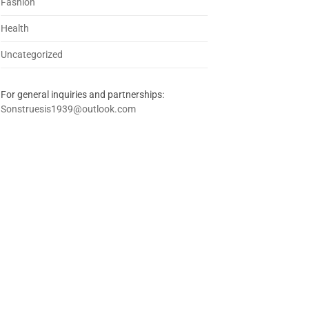
Fashion
Health
Uncategorized
For general inquiries and partnerships:
Sonstruesis1939@outlook.com