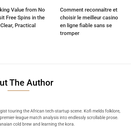
king Value from No
Comment reconnaître et
it Free Spins in the
choisir le meilleur casino
Clear, Practical
en ligne fiable sans se
tromper
ut The Author
ist touring the African tech-startup scene. Kofi melds folklore,
remier-league match analysis into endlessly scrollable prose.
naian cold brew and learning the kora.