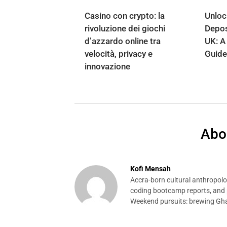
Casino con crypto: la
Unloc
rivoluzione dei giochi
Depos
d’azzardo online tra
UK: A 
velocità, privacy e
Guide
innovazione
Abo
Kofi Mensah
Accra-born cultural anthropolog
coding bootcamp reports, and p
Weekend pursuits: brewing Gha