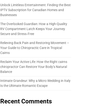
Unlock Limitless Entertainment: Finding the Best
IPTV Subscription for Canadian Homes and
Businesses
The Overlooked Guardian: How a High-Quality
RV Compartment Latch Keeps Your Journey
Secure and Stress‑Free
Relieving Back Pain and Restoring Movement –
Your Guide to Chiropractic Care in Tropical
Cairns
Reclaim Your Active Life: How the Right cairns
chiropractor Can Restore Your Body’s Natural
Balance
Intimate Grandeur: Why a Micro Wedding in Italy
Is the Ultimate Romantic Escape
Recent Comments