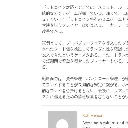
ビットコイン対応カジノでは、スロット、ルー
統的なカジノゲームが揃っている。加えて、伝
ュ」といったビットコイン特有のミニゲームも
大勝を狙うプレイヤーに好まれる。一方、テー
改善できる。
実例として、プロバブリーフェアを導入したプ
されたシード値を検証してランダム性を確認し
投入できたというケースがある。また、トラン
て短期間で資金を増やしたプレイヤーもいる。
る。
戦略面では、資金管理（バンクロール管理）が
てプレイすることが長期的な安定に繋がる。ボ
的なプレイを心掛けると良い。最後に、リアル
スクに備えるための情報収集を怠らないことが
Kofi Mensah
Accra-born cultural anthr