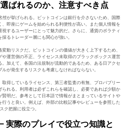
ぜ選ばれるのか、注意すべき点
名性
が挙げられる。ビットコインは銀行を介さないため、国際
く、即座にゲームを始められる利便性が高い。また個人情報を
重視するユーザーにとって魅力的だ。さらに、通貨のボラティ
を採るトレーダー層にも関心が強い。
格変動リスクだ。ビットコインの価値が大きく上下するため、
グや運営側の不正、ライセンス未取得のブラックボックス運営
る。加えて、各国の法規制が流動的であるため、ある日アクセ
ブルが発生するリスクも考慮しなければならない。
、取得しているライセンス、第三者監査の有無、プロバブリー
げられる。利用者は必ずこれらを確認し、必要であれば少額か
が賢明だ。参考として日本語で情報がまとまっているサイトや
を行うと良い。例えば、外部の比較記事やレビューを参照した
スク把握に役立つ。
— 実際のプレイで役立つ知識と