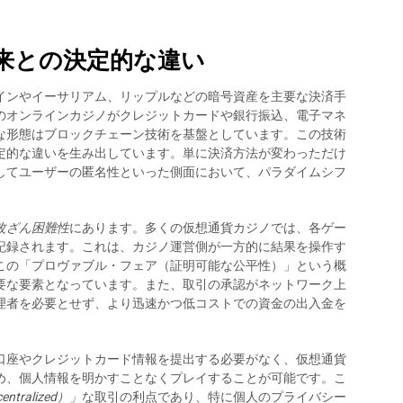
来との決定的な違い
インやイーサリアム、リップルなどの暗号資産を主要な決済手
のオンラインカジノがクレジットカードや銀行振込、電子マネ
な形態はブロックチェーン技術を基盤としています。この技術
定的な違いを生み出しています。単に決済方法が変わっただけ
してユーザーの匿名性といった側面において、パラダイムシフ
改ざん困難性
にあります。多くの仮想通貨カジノでは、各ゲー
記録されます。これは、カジノ運営側が一方的に結果を操作す
この「プロヴァブル・フェア（証明可能な公平性）」という概
要な要素となっています。また、取引の承認がネットワーク上
理者を必要とせず、より迅速かつ低コストでの資金の出入金を
口座やクレジットカード情報を提出する必要がなく、仮想通貨
め、個人情報を明かすことなくプレイすることが可能です。こ
tralized）」
な取引の利点であり、特に個人のプライバシー