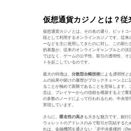
仮想通貨カジノとは？従
仮想通貨カジノとは、その名の通り、ビットコ
段として利用するオンラインカジノです。従来
ーなどを主に使用してきたのに対し、この新た
的基盤が、従来のオンラインギャンブルとの決
ではなく、ゲームの公平性、取引の透明性、そ
トを起こしているのです。
最大の特徴は、
分散型台帳技術
による
透明性と
ムの結果や賭けの履歴がブロックチェーン上に
ることが極めて困難であることを意味します。
念は、プレイヤーからの信頼を構築する上で重
の多数のノードによって行われるため、中央管
実現しています。
さらに、
匿名性の高さ
も大きな魅力です。銀行
ウォレットのアドレスのみで取引が完結するた
れは、金融機関を通さない
「非中央集権的（Decen