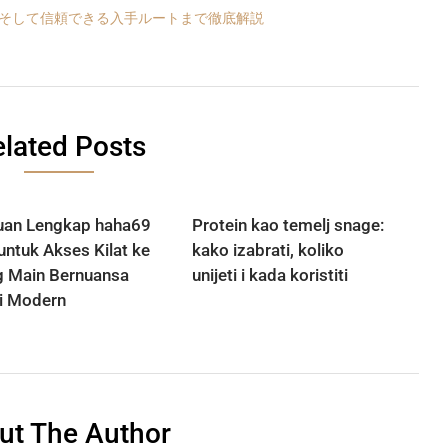
、そして信頼できる入手ルートまで徹底解説
lated Posts
an Lengkap haha69
Protein kao temelj snage:
 untuk Akses Kilat ke
kako izabrati, koliko
 Main Bernuansa
unijeti i kada koristiti
i Modern
ut The Author