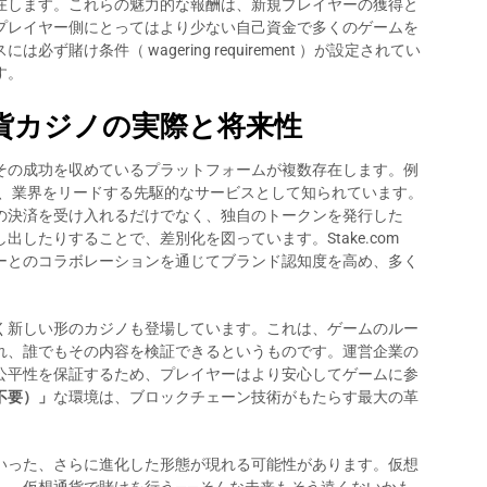
在します。これらの魅力的な報酬は、新規プレイヤーの獲得と
プレイヤー側にとってはより少ない自己資金で多くのゲームを
賭け条件（ wagering requirement ）が設定されてい
す。
貨カジノの実際と将来性
その成功を収めているプラットフォームが複数存在します。例
、業界をリードする先駆的なサービスとして知られています。
の決済を受け入れるだけでなく、独自のトークンを発行した
したりすることで、差別化を図っています。Stake.com
ーとのコラボレーションを通じてブランド認知度を高め、多く
く新しい形のカジノも登場しています。これは、ゲームのルー
れ、誰でもその内容を検証できるというものです。運営企業の
公平性を保証するため、プレイヤーはより安心してゲームに参
不要）」
な環境は、ブロックチェーン技術がもたらす最大の革
いった、さらに進化した形態が現れる可能性があります。仮想