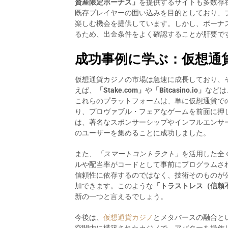
資産限定ボーナス」
を提供するサイトも多数存
既存プレイヤーの囲い込みを目的としており、
楽しむ機会を提供しています。しかし、ボーナスには必ず
るため、出金条件をよく確認することが肝要で
成功事例に学ぶ：仮想通
仮想通貨カジノの市場は急速に成長しており、
えば、
「Stake.com」
や
「Bitcasino.io」
などは
これらのプラットフォームは、単に仮想通貨で
り、プロヴァブル・フェアなゲームを前面に押し出
は、著名なスポンサーシップやインフルエンサ
のユーザーを集めることに成功しました。
また、
「スマートコントラクト」
を活用した全
ルや配当率がコードとして事前にプログラムさ
信頼性に依存するのではなく、技術そのものが
加できます。このような
「トラストレス（信頼
新の一つと言えるでしょう。
今後は、
仮想通貨カジノ
とメタバースの融合と