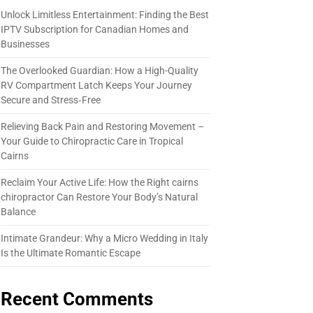
Unlock Limitless Entertainment: Finding the Best
IPTV Subscription for Canadian Homes and
Businesses
The Overlooked Guardian: How a High-Quality
RV Compartment Latch Keeps Your Journey
Secure and Stress‑Free
Relieving Back Pain and Restoring Movement –
Your Guide to Chiropractic Care in Tropical
Cairns
Reclaim Your Active Life: How the Right cairns
chiropractor Can Restore Your Body’s Natural
Balance
Intimate Grandeur: Why a Micro Wedding in Italy
Is the Ultimate Romantic Escape
Recent Comments