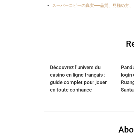
スーパーコピーの真実──品質、見極め方
Re
Découvrez l’univers du
Pandu
casino en ligne français :
login
guide complet pour jouer
Ruang
en toute confiance
Santa
Abo