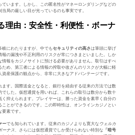
っています。しかし、この匿名性がマネーロンダリングなどの
制当局の厳しい目が光っているのも事実です。
る理由：安全性・利便性・ボーナ
多岐にわたりますが、中でも
セキュリティの高さ
は筆頭に挙げ
情報の漏洩や不正利用のリスクが常につきまといました。しか
な情報をカジノサイトに預ける必要がありません。取引はすべ
るため、第三者による情報の搾取や改ざんのリスクが大幅に軽
人資産保護の観点から、非常に大きなアドバンテージです。
れます。国際送金となると、銀行を経由する従来の方法では数
的でした。仮想通貨を用いれば、これらの取引は数分から数十
低く抑えられます。プレイヤーは、勝った資金を素早く自分の
ることができるのです。この即時性は、オンラインカジノとい
な要素です。
ァー
でも知られています。従来のカジノよりも寛大な
ウェルカ
ボーナス
、さらには仮想通貨でしか受けられない特別な
「暗号