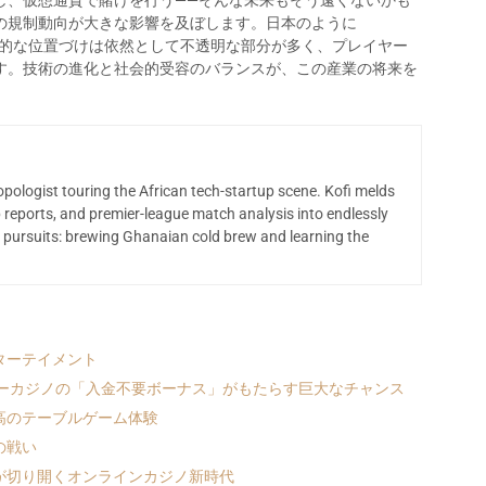
し、仮想通貨で賭けを行う——そんな未来もそう遠くないかも
の規制動向が大きな影響を及ぼします。日本のように
その法的な位置づけは依然として不透明な部分が多く、プレイヤー
す。技術の進化と社会的受容のバランスが、この産業の将来を
opologist touring the African tech-startup scene. Kofi melds
 reports, and premier-league match analysis into endlessly
 pursuits: brewing Ghanaian cold brew and learning the
ターテイメント
ナーカジノの「入金不要ボーナス」がもたらす巨大なチャンス
高のテーブルゲーム体験
の戦い
が切り開くオンラインカジノ新時代