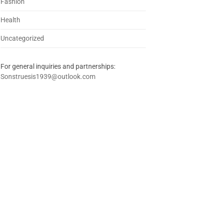
Fashion
Health
Uncategorized
For general inquiries and partnerships:
Sonstruesis1939@outlook.com