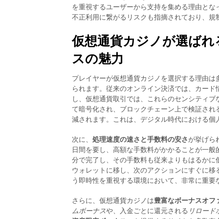
を重視するユーザーから支持を集める理由とな
不正利用に繋がるリスクも指摘されており、規
仮想通貨カジノが選ばれ
スの魅力
プレイヤーが仮想通貨カジノを選択する理由は
られます。従来のオンライン決済では、カード
し、仮想通貨取引では、これらのセンシティブ
て暗号化され、ブロックチェーン上で検証され
減されます。これは、デジタル時代における個
次に、
処理速度の速さと手数料の安さ
が挙げら
日間を要し、高額な手数料がかかることが一般
分で完了し、その手数料も従来よりもはるかに
ウォレットに移し、次のアクションにすぐに移
う即時性を重視する環境において、非常に重要
さらに、仮想通貨カジノは
豊富なボーナスオフ
ムボーナス
や、入金ごとに還元される
リロード