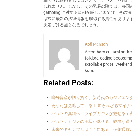
空間内に構築されたカジノで、アバターを操作
しれません。しかし、その発展の陰では、各国
gambling に対する規制が厳しい国では、
は常に最新の法律情報を確認する責任がありま
決定づける鍵となるでしょう。
Kofi Mensah
Accra-born cultural anthr
folklore, coding bootcamp
scrollable prose. Weekend
kora.
Related Posts:
暗号資産が切り拓く、新時代のカジノエン
あなたは見逃している？ 知られざるマイ
バカラの真髄へ：ライブカジノが魅せる至
バカラ：カジノの王様が魅せる、純粋な運
未来のギャンブルはここにある：仮想通貨