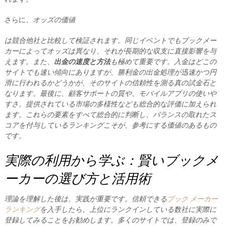
さらに、
オッズの価値
は競合他社と比較して検証されます。同じイベントでもブックメー
カーによってオッズは異なり、それが長期的な収支に直接影響を与
えます。また、
出金の速度と方法
も極めて重要です。入金はどこの
サイトでも速い傾向にありますが、勝利金の出金処理が迅速かつ円
滑に行われるかどうかが、そのサイトの信頼性を測る真の試金石と
なります。最後に、
顧客サポート
の質や、モバイルアプリの使いや
すさ、提供されている市場の多様性なども総合的な評価に加えられ
ます。これらの要素をすべて総合的に判断し、バランスの取れたス
コアを付与しているランキングこそが、参考にする価値のあるもの
です。
実際の利用から学ぶ：賢いブックメ
ーカーの選び方と活用術
理論を理解した後は、実践が重要です。信頼できる
ブック メーカー
ランキング
を入手したら、上位にランクインしている数社に実際に
登録してみることをお勧めします。多くのサイトでは、登録のみで