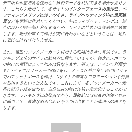
デモ版や仮想通貨を使わない練習モードを利用できる場合がありま
す。これらを活用して、各サイトの
インターフェースの操作性、ベ
ッティングスリップの使いやすさ、ライブベッティング中の反応速
度
などを実際に体感してください。特にライブベッティングは、試
合の流れが刻一刻と変化するため、サイトの性能が直接結果に影響
します。動作が重くて賭けが間に合わないなどということは、絶対
に避けなければなりません。
また、複数のブックメーカーを併用する戦略は非常に有効です。ラ
ンキング上位のサイトは総合的に優れていますが、特定のスポーツ
や賭けの種類によって強みは異なります。例えば、メインで利用す
るAサイトではサッカーの賭けをし、オッズが特に良い時にBサイト
でバスケットボールを賭け、Cサイトの豊富な
プロモーションや特典
を活用するといった方法です。これにより、各ブックメーカーの最
高の部分を組み合わせ、自分自身の賭け体験を最大化することがで
きます。ランキングは出発点であり、最終的には自身の体験と好み
に基づいて、最適な組み合わせを見つけ出すことが成功への鍵とな
ります。