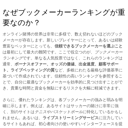
なぜブックメーカーランキングが重
要なのか？
オンライン賭博の世界は非常に多様で、数え切れないほどのブック
メーカーが存在します。新しいプレイヤーにとって、あるいは経験
豊富なベッターにとっても、
信頼できるブックメーカーを選ぶこと
は最初にして最大の難関です。ここで役立つのが、
ブックメーカー
ランキング
です。単なる人気投票ではなく、これらのランキングは
通常、
ボーナスオファー、オッズの価値、出金速度、顧客サポー
ト、ライブベッティングの質
など、多岐にわたる厳格な評価基準に
基づいて作成されています。信頼性の高いランキングを参照するこ
とで、自分に最適なブックメーカーを効率的に見つけ出すことがで
き、貴重な時間と資金を無駄にするリスクを大幅に軽減できます。
さらに、優れたランキングは、各ブックメーカーの強みと弱みを明
確に示します。例えば、あるサイトはサッカーの賭けに非常に強
く、別のサイトは
テニスやバスケットボール
に特化しているかもし
れません。あるいは、
ライブストリーミングサービス
に注力してい
るサイトもあれば、初心者向けの使いやすいインターフェースを提