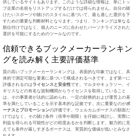
供しているサイトもあります。このような詳細な情報は、単にトッ
プ企業の名前をリストアップするだけでは得られません。自分の賭
けたいスポーツや賭けのスタイルに基づいて、最も適した選択を下
すための重要な判断材料となります。つまり、ランキングは単なる
順位付けではなく、個人のニーズに合わせたパーソナライズされた
選択を可能にするためのツールなのです。
信頼できるブックメーカーランキン
グを読み解く主要評価基準
質の高いブックメーカーランキングは、表面的な印象ではなく、具
体的で測定可能な要素に基づいて構成されるべきです。まず第一に
評価されるのは
ライセンスと安全性
です。マルタやキュラソー、イ
ギリスなどの有名な規制機関からライセンスを取得していること
は、その事業者が法的に認められ、一定の財務的および運営上の基
準を満たしていることを示す基本的な証拠です。次に重要なのが
ボ
ーナスとプロモーション
の評価です。ウェルカムボーナスの額面だ
けではなく、その賭け条件（倍率や期限）を仔細に検討し、実際に
利益を得られる可能性がどの程度あるかを判断します。魅力的に見
えても条件が厳しすぎるボーナスは、実質的な価値が低いとみなさ
れます。