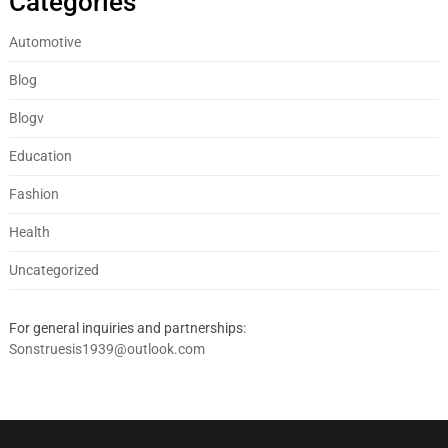
Categories
Automotive
Blog
Blogv
Education
Fashion
Health
Uncategorized
For general inquiries and partnerships:
Sonstruesis1939@outlook.com