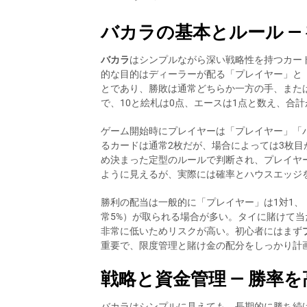
バカラの基本とルール —
バカラ
はシンプルながら深い戦略性を持つカー
的な目的はディーラーが配る「プレイヤー」と
とであり、勝敗は通常どちらか一方の手、また
で、10と絵札は0点、エースは1点と数え、合計
ゲーム開始時にプレイヤーは「プレイヤー」「
るカードは通常2枚だが、場合によっては3枚目
め決まった定型のルールで判断され、プレイヤ
ように見えるが、実際には確率とハウスエッジ
勝利の配当は一般的に「プレイヤー」は1対1、
常5%）が取られる場合が多い。タイに賭けて当
非常に低いためリスクが高い。初心者にはまず
重要で、限度管理と賭け金の配分をしっかり計
戦略と資金管理 — 勝率
バカラはシンプルに見えても、長期的に勝ち続