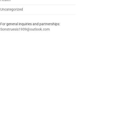
Uncategorized
For general inquiries and partnerships:
Sonstruesis1939@outlook.com