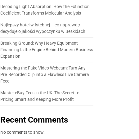
Decoding Light Absorption: How the Extinction
Coefficient Transforms Molecular Analysis
Najlepszy hotel w Istebnej – co naprawdę
decyduje o jakości wypoczynku w Beskidach
Breaking Ground: Why Heavy Equipment
Financing Is the Engine Behind Modern Business
Expansion
Mastering the Fake Video Webcam: Turn Any
Pre‑Recorded Clip into a Flawless Live Camera
Feed
Master eBay Fees in the UK: The Secret to
Pricing Smart and Keeping More Profit
Recent Comments
No comments to show.