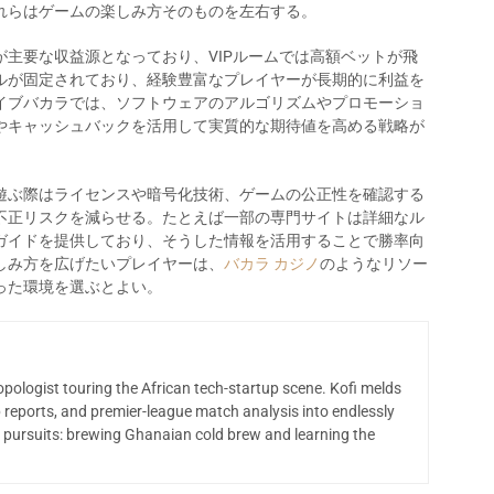
れらはゲームの楽しみ方そのものを左右する。
主要な収益源となっており、VIPルームでは高額ベットが飛
ルが固定されており、経験豊富なプレイヤーが長期的に利益を
イブバカラでは、ソフトウェアのアルゴリズムやプロモーショ
やキャッシュバックを活用して実質的な期待値を高める戦略が
遊ぶ際はライセンスや暗号化技術、ゲームの公正性を確認する
不正リスクを減らせる。たとえば一部の専門サイトは詳細なル
ガイドを提供しており、そうした情報を活用することで勝率向
しみ方を広げたいプレイヤーは、
バカラ カジノ
のようなリソー
った環境を選ぶとよい。
opologist touring the African tech-startup scene. Kofi melds
 reports, and premier-league match analysis into endlessly
 pursuits: brewing Ghanaian cold brew and learning the