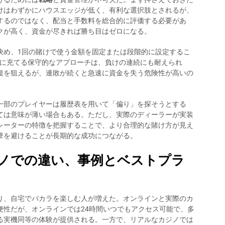
けはわずかにハウスエッジが低く、有利な選択肢とされるが、
するのではなく、配当と手数料を総合的に評価する必要があ
クが高く、資金が尽きれば勝ち目はゼロになる。
決め、1回の賭けで使う金額を固定または段階的に設定するこ
けに充てる保守的なアプローチは、負けの連続にも耐えられ
復を狙えるが、連敗が続くと急速に資金を失う危険性が高いの
一部のプレイヤーは履歴表を用いて「偏り」を探そうとする
ては意味が薄い場合もある。ただし、実際のディーラーが実装
レーターの特徴を把握することで、より合理的な賭け方が見え
撃を避けることが長期的な成功につながる。
ノでの違い、事例とベストプラ
り、自宅でバカラを楽しむ人が増えた。オンラインと実際のカ
便性だが、オンラインでは24時間いつでもアクセス可能で、多
る実機同等の体験が提供される。一方で、リアルなカジノでは