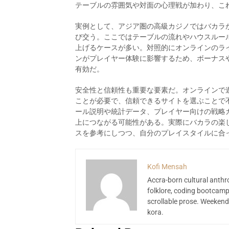
テーブルの雰囲気や対面の心理戦が加わり、こ
実例として、アジア圏の高級カジノではバカラが
び交う。ここではテーブルの流れやハウスルー
上げるケースが多い。対照的にオンラインのラ
ンがプレイヤー体験に影響するため、ボーナス
有効だ。
安全性と信頼性も重要な要素だ。オンラインで
ことが必要で、信頼できるサイトを選ぶことで
ール説明や統計データ、プレイヤー向けの戦略
上につながる可能性がある。実際にバカラの楽
スを参考にしつつ、自分のプレイスタイルに合
Kofi Mensah
Accra-born cultural anthr
folklore, coding bootcamp
scrollable prose. Weekend
kora.