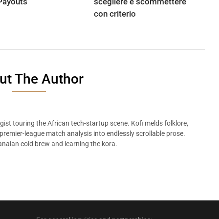
 Payouts
scegliere e scommettere
con criterio
ut The Author
ist touring the African tech-startup scene. Kofi melds folklore,
remier-league match analysis into endlessly scrollable prose.
naian cold brew and learning the kora.