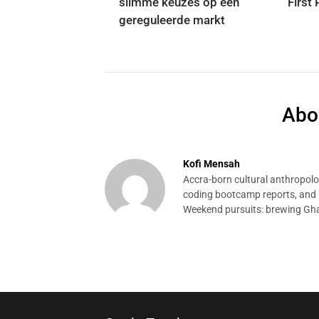
slimme keuzes op een
First
gereguleerde markt
Abo
Kofi Mensah
Accra-born cultural anthropolog
coding bootcamp reports, and p
Weekend pursuits: brewing Gha