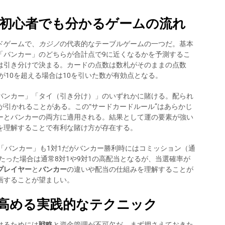
 初心者でも分かるゲームの流れ
ドゲームで、
カジノ
の代表的なテーブルゲームの一つだ。基本
「バンカー」のどちらが合計点で9に近くなるかを予測するこ
は引き分けで決まる。カードの点数は数札がそのままの点数
が10を超える場合は10を引いた数が有効点となる。
バンカー」「タイ（引き分け）」のいずれかに賭ける。配られ
が引かれることがある。この“サードカードルール”はあらかじ
ーとバンカーの両方に適用される。結果として運の要素が強い
を理解することで有利な賭け方が存在する。
「バンカー」も1対1だがバンカー勝利時にはコミッション（通
たった場合は通常8対1や9対1の高配当となるが、当選確率が
プレイヤー
と
バンカー
の違いや配当の仕組みを理解することが
画することが望ましい。
を高める実践的なテクニック
けるためには
戦略
と資金管理が不可欠だ。まず押さえておきた