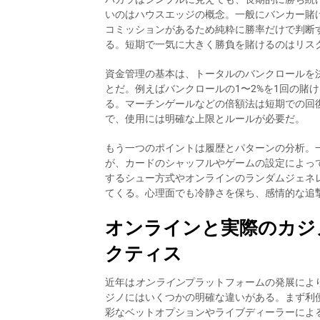
いのはハウスエッジの概念。一般にバンカー賭
コミッションがあるため純粋に勝率だけで判断
る。短期で一気に大きく勝負を賭けるのはリス
資金管理の基本は、トータルのバンクロールを
とだ。例えばバンクロールの1〜2%を1回の賭
る。マーチンゲールなどの倍額法は短期での回
で、使用には明確な上限とルールが必要だ。
もう一つのポイントは履歴とパターンの分析。
が、カードのシャッフルやゲームの設定によっ
するシュー方式やオンラインのランダムジェネ
てくる。心理面でも冷静さを保ち、感情的な追
オンラインと実際のカジ
クティス
近年は
オンライン
プラットフォームの発展によ
ジノにはいくつかの明確な違いがある。まず利
彩なベットオプションやライブディーラーによ