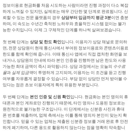
정보이용료 현금화를 처음 시도하는 사람이라면 진행 과정이 다소 복잡
하게 느껴질 수 있지만, 실제로는 매우 간단한 몇 단계로 완료됩니다. 신
뢰할 수 있는 전문 플랫폼의 경우
상담부터 입금까지 평균 3분
이면 충분
하며, 이 속도는 수년간 축적된 노하우와 효율적인 시스템 없이는 불가
능한 수치입니다. 이제 그 구체적인 단계를 하나씩 살펴보겠습니다.
첫 번째 단계는
상담 및 한도 확인
입니다. 이용자가 상담 채널로 문의하
면, 전문 상담원이 현재 통신사에서 부여된 정보이용료와 콘텐츠이용료
한도를 함께 확인해 줍니다. 이때 통신사 앱에서 직접 캡처한 화면을 보
내거나, 상담원의 안내에 따라 본인 인증을 진행하면 남은 한도와 사용
가능한 최대 금액이 즉시 파악됩니다. 상담 과정에서는 오늘의
수수료
율
과
실제 입금액
이 투명하게 고지되며, 이용자는 이 조건을 듣고 진행
여부를 자유롭게 결정할 수 있습니다. 부담 없이 상담만 먼저 받아볼 수
있다는 점은 초보 이용자에게 특히 유용한 부분입니다.
두 번째 단계는
본인 인증 및 신원 확인
입니다. 현금화는 본인 명의의 휴
대폰과 본인 계좌로만 진행되기 때문에, 타인 명의나 도용된 정보로는
원천적으로 불가능한 구조입니다. 이 단계에서는 신분증 사진과 휴대
폰 번호를 제출하며, 업체 측에서는 이를 통해 명의자 본인이 맞는지 확
인합니다. 믿을 수 있는 업체는 제출된 신분증 정보를 거래 완료 후 안전
하게 폐기하며, 다른 용도로 활용하지 않는다는 점을 명확히 약속합니