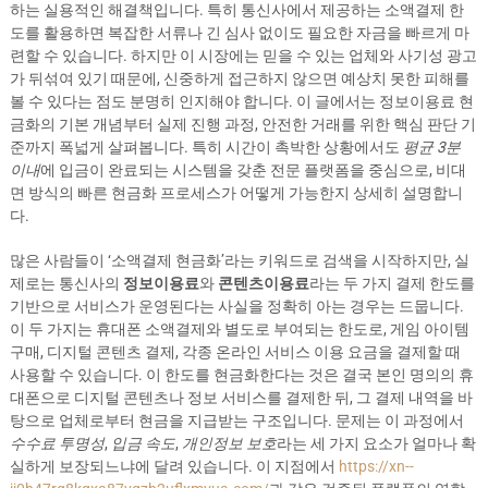
하는 실용적인 해결책입니다. 특히 통신사에서 제공하는 소액결제 한
도를 활용하면 복잡한 서류나 긴 심사 없이도 필요한 자금을 빠르게 마
련할 수 있습니다. 하지만 이 시장에는 믿을 수 있는 업체와 사기성 광고
가 뒤섞여 있기 때문에, 신중하게 접근하지 않으면 예상치 못한 피해를
볼 수 있다는 점도 분명히 인지해야 합니다. 이 글에서는 정보이용료 현
금화의 기본 개념부터 실제 진행 과정, 안전한 거래를 위한 핵심 판단 기
준까지 폭넓게 살펴봅니다. 특히 시간이 촉박한 상황에서도
평균 3분
이내
에 입금이 완료되는 시스템을 갖춘 전문 플랫폼을 중심으로, 비대
면 방식의 빠른 현금화 프로세스가 어떻게 가능한지 상세히 설명합니
다.
많은 사람들이 ‘소액결제 현금화’라는 키워드로 검색을 시작하지만, 실
제로는 통신사의
정보이용료
와
콘텐츠이용료
라는 두 가지 결제 한도를
기반으로 서비스가 운영된다는 사실을 정확히 아는 경우는 드뭅니다.
이 두 가지는 휴대폰 소액결제와 별도로 부여되는 한도로, 게임 아이템
구매, 디지털 콘텐츠 결제, 각종 온라인 서비스 이용 요금을 결제할 때
사용할 수 있습니다. 이 한도를 현금화한다는 것은 결국 본인 명의의 휴
대폰으로 디지털 콘텐츠나 정보 서비스를 결제한 뒤, 그 결제 내역을 바
탕으로 업체로부터 현금을 지급받는 구조입니다. 문제는 이 과정에서
수수료 투명성
,
입금 속도
,
개인정보 보호
라는 세 가지 요소가 얼마나 확
실하게 보장되느냐에 달려 있습니다. 이 지점에서
https://xn--