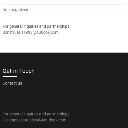
Uncategorized
For general inquiries and partnerships:
Sonstruesis1939@outlook.com
Get in Touch
Contact us
For general inquiries and partnerships:
OldsmobileCutlass68@outlook.com