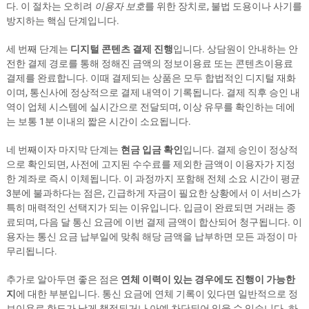
다. 이 절차는 오히려
이용자 보호
를 위한 장치로, 불법 도용이나 사기를
방지하는 핵심 단계입니다.
세 번째 단계는
디지털 콘텐츠 결제 진행
입니다. 상담원이 안내하는 안
전한 결제 경로를 통해 정해진 금액의 정보이용료 또는 콘텐츠이용료
결제를 완료합니다. 이때 결제되는 상품은 모두 합법적인 디지털 재화
이며, 통신사에 정상적으로 결제 내역이 기록됩니다. 결제 직후 승인 내
역이 업체 시스템에 실시간으로 전달되며, 이상 유무를 확인하는 데에
는 보통 1분 이내의 짧은 시간이 소요됩니다.
네 번째이자 마지막 단계는
현금 입금 확인
입니다. 결제 승인이 정상적
으로 확인되면, 사전에 고지된 수수료를 제외한 금액이 이용자가 지정
한 계좌로 즉시 이체됩니다. 이 과정까지 포함해 전체 소요 시간이 평균
3분에 불과하다는 점은, 긴급하게 자금이 필요한 상황에서 이 서비스가
특히 매력적인 선택지가 되는 이유입니다. 입금이 완료되면 거래는 종
료되며, 다음 달 통신 요금에 이번 결제 금액이 합산되어 청구됩니다. 이
용자는 통신 요금 납부일에 맞춰 해당 금액을 납부하면 모든 과정이 마
무리됩니다.
추가로 알아두면 좋은 점은
연체 이력이 있는 경우에도 진행이 가능한
지
에 대한 부분입니다. 통신 요금에 연체 기록이 있다면 일반적으로 정
보이용료 한도가 낮게 책정되거나 아예 차단되어 있을 수 있습니다. 하