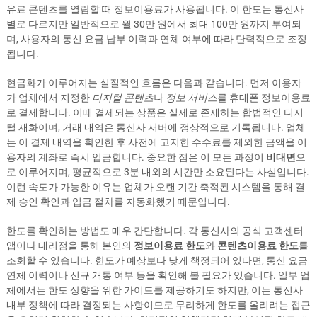
유료 콘텐츠를 열람할 때 정보이용료가 사용됩니다. 이 한도는 통신사
별로 다르지만 일반적으로 월 30만 원에서 최대 100만 원까지 부여되
며, 사용자의 통신 요금 납부 이력과 연체 여부에 따라 탄력적으로 조정
됩니다.
현금화가 이루어지는 실질적인 흐름은 다음과 같습니다. 먼저 이용자
가 업체에서 지정한
디지털 콘텐츠
나
정보 서비스
를 휴대폰 정보이용료
로 결제합니다. 이때 결제되는 상품은 실제로 존재하는 합법적인 디지
털 재화이며, 거래 내역은 통신사 서버에 정상적으로 기록됩니다. 업체
는 이 결제 내역을 확인한 후 사전에 고지한 수수료를 제외한 금액을 이
용자의 계좌로 즉시 입금합니다. 중요한 점은 이 모든 과정이
비대면
으
로 이루어지며, 평균적으로 3분 내외의 시간만 소요된다는 사실입니다.
이런 속도가 가능한 이유는 업체가 오랜 기간 축적된 시스템을 통해 결
제 승인 확인과 입금 절차를 자동화했기 때문입니다.
한도를 확인하는 방법도 매우 간단합니다. 각 통신사의 공식 고객센터
앱이나 대리점을 통해 본인의
정보이용료 한도
와
콘텐츠이용료 한도
를
조회할 수 있습니다. 한도가 예상보다 낮게 책정되어 있다면, 통신 요금
연체 이력이나 신규 개통 여부 등을 확인해 볼 필요가 있습니다. 일부 업
체에서는 한도 상향을 위한 가이드를 제공하기도 하지만, 이는 통신사
내부 정책에 따라 결정되는 사항이므로 무리하게 한도를 올리려는 접근