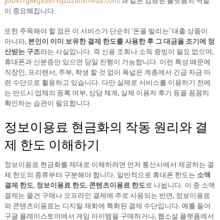
jj0b47rg8kgxa87vqzb2uflxmvua.com/
과 같은 검증된 플랫폼의 역할
이 중요해집니다.
또한 주목해야 할 점은 이 서비스가 단순히 ‘돈을 빌리는’ 대출 상품이
아니라,
본인이 이미 보유한 결제 한도를 사용한 후 그 대금을 조기에 정
산받는 구조
라는 사실입니다. 즉 신용 조회나 소득 증빙이 필요 없으며,
휴대폰과 신분증만 있으면 당일 진행이 가능합니다. 이런 특성 때문에
직장인, 프리랜서, 주부, 학생 할 것 없이 폭넓은 계층에서 긴급 자금 마
련 수단으로 활용하고 있습니다. 다만 실제로 서비스를 이용하기 전에
는 반드시 업체의 등록 여부, 상담 체계, 실제 이용자 후기 등을 꼼꼼히
확인하는 습관이 필요합니다.
정보이용료 현금화의 작동 원리와 결
제 한도 이해하기
정보이용료 현금화를 제대로 이해하려면 먼저 통신사에서 제공하는 결
제 한도의 종류부터 구분해야 합니다. 일반적으로 휴대폰 한도는
소액
결제 한도
,
정보이용료 한도
,
콘텐츠이용료 한도
로 나뉩니다. 이 중 소액
결제는 물건 구매나 오프라인 결제에 주로 사용되는 반면, 정보이용료
와 콘텐츠이용료는 디지털 재화에 특화된 결제 수단입니다. 예를 들어
구글 플레이스토어에서 게임 아이템을 구매하거나, 웹소설 플랫폼에서