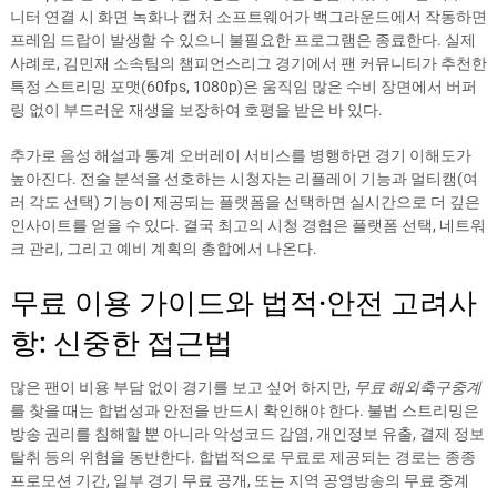
니터 연결 시 화면 녹화나 캡처 소프트웨어가 백그라운드에서 작동하면
프레임 드랍이 발생할 수 있으니 불필요한 프로그램은 종료한다. 실제
사례로, 김민재 소속팀의 챔피언스리그 경기에서 팬 커뮤니티가 추천한
특정 스트리밍 포맷(60fps, 1080p)은 움직임 많은 수비 장면에서 버퍼
링 없이 부드러운 재생을 보장하여 호평을 받은 바 있다.
추가로 음성 해설과 통계 오버레이 서비스를 병행하면 경기 이해도가
높아진다. 전술 분석을 선호하는 시청자는 리플레이 기능과 멀티캠(여
러 각도 선택) 기능이 제공되는 플랫폼을 선택하면 실시간으로 더 깊은
인사이트를 얻을 수 있다. 결국 최고의 시청 경험은 플랫폼 선택, 네트워
크 관리, 그리고 예비 계획의 총합에서 나온다.
무료 이용 가이드와 법적·안전 고려사
항: 신중한 접근법
많은 팬이 비용 부담 없이 경기를 보고 싶어 하지만,
무료 해외축구중계
를 찾을 때는 합법성과 안전을 반드시 확인해야 한다. 불법 스트리밍은
방송 권리를 침해할 뿐 아니라 악성코드 감염, 개인정보 유출, 결제 정보
탈취 등의 위험을 동반한다. 합법적으로 무료로 제공되는 경로는 종종
프로모션 기간, 일부 경기 무료 공개, 또는 지역 공영방송의 무료 중계