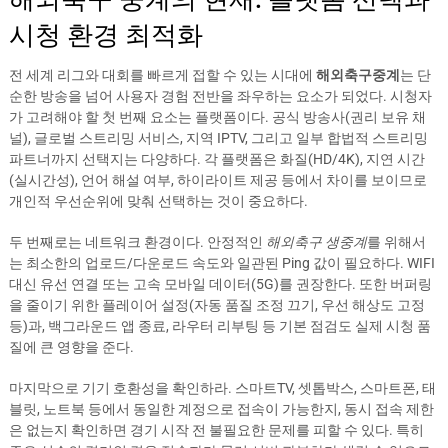
시청 환경 최적화
전 세계 리그와 대회를 빠르게 접할 수 있는 시대에
해외축구중계
는 단
순한 방송을 넘어 사용자 경험 전반을 좌우하는 요소가 되었다. 시청자
가 고려해야 할 첫 번째 요소는 플랫폼이다. 공식 방송사(권리 보유 채
널), 글로벌 스트리밍 서비스, 지역 IPTV, 그리고 일부 합법적 스트리밍
파트너까지 선택지는 다양하다. 각 플랫폼은 화질(HD/4K), 지연 시간
(실시간성), 언어 해설 여부, 하이라이트 제공 등에서 차이를 보이므로
개인적 우선순위에 맞춰 선택하는 것이 중요하다.
두 번째로는 네트워크 환경이다. 안정적인
해외축구 생중계
를 위해서
는 최소한의 업로드/다운로드 속도와 일관된 Ping 값이 필요하다. WIFI
대신 유선 연결 또는 고속 모바일 데이터(5G)를 권장한다. 또한 버퍼링
을 줄이기 위한 플레이어 설정(자동 품질 조정 끄기, 우선 해상도 고정
등)과, 백그라운드 앱 종료, 라우터 리부팅 등 기본 점검도 실제 시청 품
질에 큰 영향을 준다.
마지막으로 기기 호환성을 확인하라. 스마트TV, 셋톱박스, 스마트폰, 태
블릿, 노트북 등에서 동일한 계정으로 접속이 가능한지, 동시 접속 제한
은 없는지 확인하면 경기 시작 전 불필요한 문제를 피할 수 있다. 특히