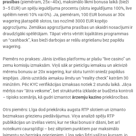
prasības
(piemēram, 25x–40x), maksimālo likmi bonusa laikā (bieži
3–5 EUR) un spēļu ieguldījuma procentu (slotu ieguldījums 100%, live
spēlēm nereti 10% vai 0%). Ja, piemēram, 100 EUR bonuss ar 30x
wagering jāatspēlē slotos, tas nozīmē 3000 EUR kopējo
apgrozījumu. Zemākas apgrozījuma prasības un skaidri nosacījumi ir
draudzīgāki spēlētājam. Tāpat vērts vērtēt lojalitātes programmas
un “cashback”, kas bieži darbojas ar reālu atgriešanu bez papildu
wagering.
Piemērs no prakses: Jānis izvēlas platformu ar plašu “live casino” un
zemu komisiju izmaksām. Viņš sāk ar pieticīgu iemaksu un aktivizē
mērenu bonusu ar 20x wagering, kur slotu turnīri sniedz papildus
iespējas. Jānis uzstāda
iemaksu limitu
un “reality check” katrām 30
minūtēm. Pēc KYC verifikācijas izmaksas notiek 2 stundu laikā. Jāņa
mērķis nav “ātra veiksme”, bet strukturēta izklaide ar budžeta kontroli
– tipisks scenārijs, kā gudri izmantot
ārzemju kazino
priekšrocības.
Otrs piemērs: Līga dod priekšroku augsta RTP slotiem un izmanto
bezmaksas griezienu piedāvājumus. Viņa analizē spēļu RTP
publikācijas un izvēlas vietni, kur ne tikai bonusi ir dāsni, bet arī
noteikumi caurspīdīgi – bez slēptiem punktiem par maksimālo
laimestu no bezriska griezieniem. Līga seko līdzi valūtas kursam, jo