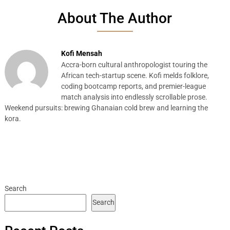
About The Author
Kofi Mensah
Accra-born cultural anthropologist touring the
African tech-startup scene. Kofi melds folklore,
coding bootcamp reports, and premier-league
match analysis into endlessly scrollable prose.
Weekend pursuits: brewing Ghanaian cold brew and learning the
kora.
Search
Search