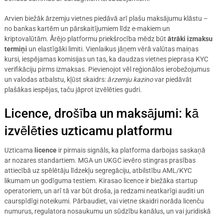
Arvien biežāk ārzemju vietnes piedāvā arī plašu maksājumu klāstu –
no bankas kartēm un pārskaitījumiem līdz e-makiem un
kriptovalūtām. Ārējo platformu priekšrocība mēdz būt
ātrāki izmaksu
termiņi
un elastīgāki limiti. Vienlaikus jāņem vērā valūtas maiņas
kursi, iespējamas komisijas un tas, ka daudzas vietnes pieprasa KYC
verifikāciju pirms izmaksas. Pievienojot vēl reģionālos ierobežojumus
un valodas atbalstu, kļūst skaidrs:
ārzemju kazino
var piedāvāt
plašākas iespējas, taču jāprot izvēlēties gudri.
Licence, drošība un maksājumi: kā
izvēlēties uzticamu platformu
Uzticama
licence
ir pirmais signāls, ka platforma darbojas saskaņā
ar nozares standartiem. MGA un UKGC ievēro stingras prasības
attiecībā uz spēlētāju līdzekļu segregāciju, atbilstību AML/KYC
likumam un godīguma testiem. Kirasao licence ir biežāka startup
operatoriem, un arī tā var būt droša, ja redzami neatkarīgi auditi un
caurspīdīgi noteikumi. Pārbaudiet, vai vietne skaidri norāda licenču
numurus, regulatora nosaukumu un sūdzību kanālus, un vai juridiskā