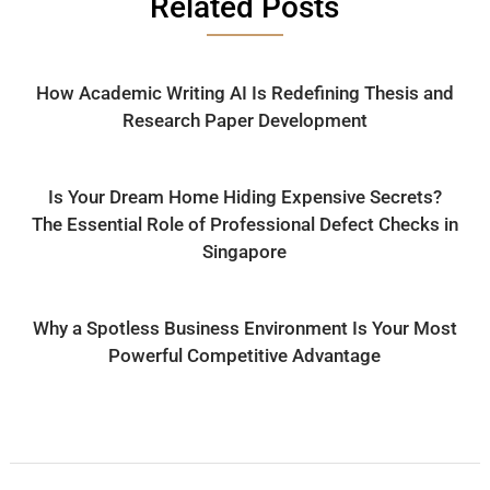
Related Posts
How Academic Writing AI Is Redefining Thesis and
Research Paper Development
Is Your Dream Home Hiding Expensive Secrets?
The Essential Role of Professional Defect Checks in
Singapore
Why a Spotless Business Environment Is Your Most
Powerful Competitive Advantage