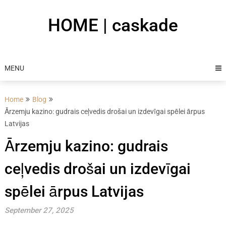
Skip
to
HOME | caskade
content
MENU
Home
Blog
Ārzemju kazino: gudrais ceļvedis drošai un izdevīgai spēlei ārpus
Latvijas
Ārzemju kazino: gudrais
ceļvedis drošai un izdevīgai
spēlei ārpus Latvijas
September 27, 2025