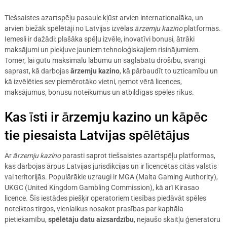
Tiešsaistes azartspēļu pasaule kļūst arvien internationalāka, un
arvien biežāk spēlētāji no Latvijas izvēlas
ārzemju kazino
platformas.
Iemesli ir dažādi: plašāka spēļu izvēle, inovatīvi bonusi, ātrāki
maksājumi un piekļuve jauniem tehnoloģiskajiem risinājumiem.
Tomēr, lai gūtu maksimālu labumu un saglabātu drošību, svarīgi
saprast, kā darbojas
ārzemju kazino
, kā pārbaudīt to uzticamību un
kā izvēlēties sev piemērotāko vietni, ņemot vērā licences,
maksājumus, bonusu noteikumus un atbildīgas spēles rīkus.
Kas īsti ir ārzemju kazino un kāpēc
tie piesaista Latvijas spēlētājus
Ar
ārzemju kazino
parasti saprot tiešsaistes azartspēļu platformas,
kas darbojas ārpus Latvijas jurisdikcijas un ir licencētas citās valstīs
vai teritorijās. Populārākie uzraugi ir MGA (Malta Gaming Authority),
UKGC (United Kingdom Gambling Commission), kā arī Kirasao
licence. Šīs iestādes piešķir operatoriem tiesības piedāvāt spēles
noteiktos tirgos, vienlaikus nosakot prasības par kapitāla
pietiekamību,
spēlētāju datu aizsardzību
, nejaušo skaitļu ģeneratoru