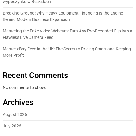
wypoczynku w Beskidach
Breaking Ground: Why Heavy Equipment Financing Is the Engine
Behind Modern Business Expansion
Mastering the Fake Video Webcam: Turn Any Pre‑Recorded Clip into a
Flawless Live Camera Feed
Master eBay Fees in the UK: The Secret to Pricing Smart and Keeping
More Profit
Recent Comments
No comments to show.
Archives
August 2026
July 2026