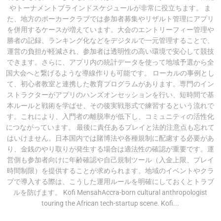
やトーナメントブラインドスケジュールが非常に役立ちます。 ま
た、地方のポーカークラブでは参加者募集やリザルト管理にアプリ
を併用するケースが増えています。大会のエントリーフィー管理や
勝者の記録、ランキング化などをデジタルで一元管理することで、
運営の負担が軽減され、参加者は透明性の高い環境で安心して競技
できます。さらに、アプリ内の統計データを使って地域予選から全
国大会へと繋げるような導線作りも可能です。 ローカルの事例とし
て、初心者教室と連携した教育プログラムがあります。専門のイン
ストラクターがアプリのハンズオンセッションを行い、短時間で基
本ルールと戦術を学ばせ、その後実戦形式で練習するという流れで
す。これにより、入門者の離脱率が低下し、コミュニティの活性化
につながっています。 最後に責任あるプレイと法的注意点も忘れて
はいけません。日本国内では賭博法や各種規制に配慮する必要があ
り、金銭のやり取りが発生する場合は適法性の確認が重要です。運
営側も参加者向けに年齢確認や自己規制ツール（入金上限、プレイ
時間制限）を提供することが求められます。地域のイベントやクラ
ブで導入する際は、こうした運用ルールを明確にしておくとトラブ
ルを防げます。 Kofi MensahAccra-born cultural anthropologist
touring the African tech-startup scene. Kofi...