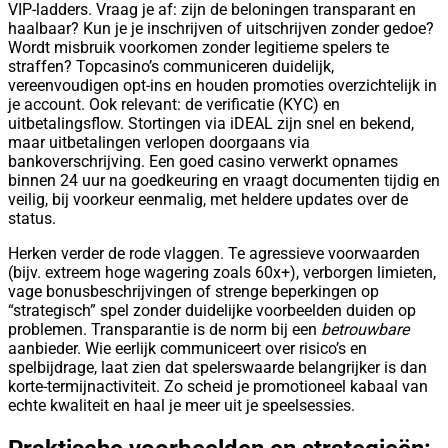
VIP-ladders. Vraag je af: zijn de beloningen transparant en
haalbaar? Kun je je inschrijven of uitschrijven zonder gedoe?
Wordt misbruik voorkomen zonder legitieme spelers te
straffen? Topcasino’s communiceren duidelijk,
vereenvoudigen opt-ins en houden promoties overzichtelijk in
je account. Ook relevant: de verificatie (KYC) en
uitbetalingsflow. Stortingen via iDEAL zijn snel en bekend,
maar uitbetalingen verlopen doorgaans via
bankoverschrijving. Een goed casino verwerkt opnames
binnen 24 uur na goedkeuring en vraagt documenten tijdig en
veilig, bij voorkeur eenmalig, met heldere updates over de
status.
Herken verder de rode vlaggen. Te agressieve voorwaarden
(bijv. extreem hoge wagering zoals 60x+), verborgen limieten,
vage bonusbeschrijvingen of strenge beperkingen op
“strategisch” spel zonder duidelijke voorbeelden duiden op
problemen. Transparantie is de norm bij een
betrouwbare
aanbieder. Wie eerlijk communiceert over risico’s en
spelbijdrage, laat zien dat spelerswaarde belangrijker is dan
korte-termijnactiviteit. Zo scheid je promotioneel kabaal van
echte kwaliteit en haal je meer uit je speelsessies.