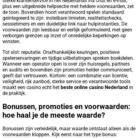
sterke klantenservice in het Nederlands via chat en e-mail,
plus een uitgebreide helpsectie met heldere voorwaarden, zet
de toon. Bovendien hoort verantwoord spelen standaard
geïntegreerd te zijn: instelbare limieten, realiteitschecks,
sessietimers en een duidelijke link naar hulpinstanties. De
voorwaarden zijn leesbaar en eerlijk geformuleerd, met geen
verborgen grenzen op inzet of onredelijke beperkingen op
winsten.
Tot slot: reputatie. Onafhankelijke keuringen, positieve
spelerservaringen en tijdige uitbetalingen spreken boekdelen.
Wanneer een operator open is over zijn huisregels, partners
en audits en bovendien zijn promoties helder communiceert,
geeft dat vertrouwen. Kortom: een combinatie van licentie,
veiligheid, rijk aanbod, sterke service en verantwoorde tools
maakt een casino echt het
beste online casino Nederland
in
de praktijk.
Bonussen, promoties en voorwaarden:
hoe haal je de meeste waarde?
Bonussen zijn verleidelijk, maar waarde ontstaat alleen als de
voorwaarden kloppen. Kijk eerst naar het type bonus: