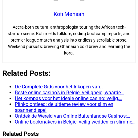
Kofi Mensah
Accra-born cultural anthropologist touring the African tech-
startup scene. Kofi melds folklore, coding bootcamp reports, and
premier-league match analysis into endlessly scrollable prose.
Weekend pursuits: brewing Ghanaian cold brew and learning the
kora.
Related Posts:
De Complete Gids voor het Inkopen van…
Beste online casino’s in België: veiligheid, waarde…
Het kompas voor het ideale online casino: veilig,…
Plinko ontleed: de ultieme review voor slim en
spannend spel
Ontdek de Wereld van Online Buitenlandse Casino's:…
Online bookmakers in België: veilig wedden en slimme…
Related Posts