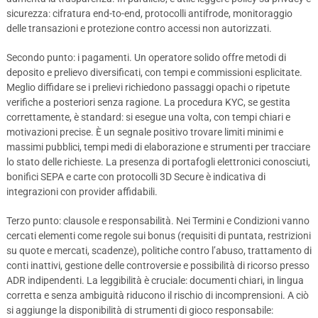
sicurezza: cifratura end-to-end, protocolli antifrode, monitoraggio
delle transazioni e protezione contro accessi non autorizzati.
Secondo punto: i pagamenti. Un operatore solido offre metodi di
deposito e prelievo diversificati, con tempi e commissioni esplicitate.
Meglio diffidare se i prelievi richiedono passaggi opachi o ripetute
verifiche a posteriori senza ragione. La procedura KYC, se gestita
correttamente, è standard: si esegue una volta, con tempi chiari e
motivazioni precise. È un segnale positivo trovare limiti minimi e
massimi pubblici, tempi medi di elaborazione e strumenti per tracciare
lo stato delle richieste. La presenza di portafogli elettronici conosciuti,
bonifici SEPA e carte con protocolli 3D Secure è indicativa di
integrazioni con provider affidabili.
Terzo punto: clausole e responsabilità. Nei Termini e Condizioni vanno
cercati elementi come regole sui bonus (requisiti di puntata, restrizioni
su quote e mercati, scadenze), politiche contro l’abuso, trattamento di
conti inattivi, gestione delle controversie e possibilità di ricorso presso
ADR indipendenti. La leggibilità è cruciale: documenti chiari, in lingua
corretta e senza ambiguità riducono il rischio di incomprensioni. A ciò
si aggiunge la disponibilità di strumenti di gioco responsabile: