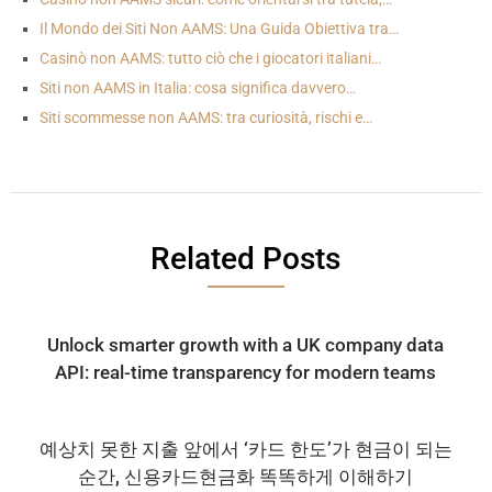
Il Mondo dei Siti Non AAMS: Una Guida Obiettiva tra…
Casinò non AAMS: tutto ciò che i giocatori italiani…
Siti non AAMS in Italia: cosa significa davvero…
Siti scommesse non AAMS: tra curiosità, rischi e…
Related Posts
Unlock smarter growth with a UK company data
API: real-time transparency for modern teams
예상치 못한 지출 앞에서 ‘카드 한도’가 현금이 되는
순간, 신용카드현금화 똑똑하게 이해하기