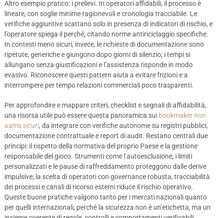
Altro esempio pratico: i prelievi. In operatori affidabili, il processo è
lineare, con soglie minime ragionevoli e cronologia tracciabile. Le
verifiche aggiuntive scattano solo in presenza di indicatori di rischio, e
l’operatore spiega il perché, citando norme antiriciclaggio specifiche.
In contesti meno sicuri, invece, le richieste di documentazione sono
ripetute, generiche e giungono dopo giorni di silenzio; i tempi si
allungano senza giustificazioni e l’assistenza risponde in modo
evasivo. Riconoscere questi pattern aiuta a evitare frizioni e a
interrompere per tempo relazioni commerciali poco trasparenti.
Per approfondire e mappare criteri, checklist e segnali di affidabilità,
una risorsa utile può essere questa panoramica sui
bookmaker non
aams sicuri
, da integrare con verifiche autonome su registri pubblici,
documentazione contrattuale e report di audit. Restano centrali due
principi: il rispetto della normativa del proprio Paese e la gestione
responsabile del gioco. Strumenti come l’autoesclusione, i limiti
personalizzati e le pause di raffreddamento proteggono dalle derive
impulsive; la scelta di operatori con governance robusta, tracciabilità
dei processi e canali di ricorso esterni riduce il rischio operativo.
Queste buone pratiche valgono tanto per i mercati nazionali quanto
per quelli internazionali, perché la sicurezza non è un’etichetta, ma un
insieme coerente di regole, controlli e comportamenti verificabili.