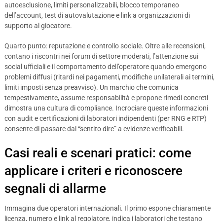
autoesclusione, limiti personalizzabili, blocco temporaneo
dell’account, test di autovalutazione e link a organizzazioni di
supporto al giocatore.
Quarto punto: reputazione e controllo sociale. Oltre alle recensioni,
contano i riscontri nei forum di settore moderati, l’attenzione sui
social ufficiali e il comportamento dell’operatore quando emergono
problemi diffusi (ritardi nei pagamenti, modifiche unilaterali ai termini,
limiti imposti senza preavviso). Un marchio che comunica
tempestivamente, assume responsabilità e propone rimedi concreti
dimostra una cultura di compliance. Incrociare queste informazioni
con audit e certificazioni di laboratori indipendenti (per RNG e RTP)
consente di passare dal “sentito dire” a evidenze verificabili.
Casi reali e scenari pratici: come
applicare i criteri e riconoscere
segnali di allarme
Immagina due operatori internazionali. Il primo espone chiaramente
licenza, numero e link al regolatore, indica i laboratori che testano