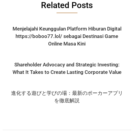
Related Posts
Menjelajahi Keunggulan Platform Hiburan Digital
https://boboo77.lol/ sebagai Destinasi Game
Online Masa Kini
Shareholder Advocacy and Strategic Investing:
What It Takes to Create Lasting Corporate Value
進化する遊びと学びの場：最新のポーカーアプリ
を徹底解説