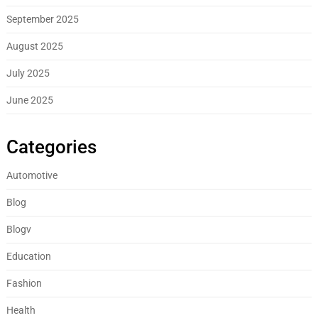
September 2025
August 2025
July 2025
June 2025
Categories
Automotive
Blog
Blogv
Education
Fashion
Health