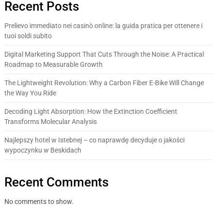
Recent Posts
Prelievo immediato nei casinò online: la guida pratica per ottenere i
tuoi soldi subito
Digital Marketing Support That Cuts Through the Noise: A Practical
Roadmap to Measurable Growth
The Lightweight Revolution: Why a Carbon Fiber E-Bike Will Change
the Way You Ride
Decoding Light Absorption: How the Extinction Coefficient
Transforms Molecular Analysis
Najlepszy hotel w Istebnej – co naprawdę decyduje o jakości
wypoczynku w Beskidach
Recent Comments
No comments to show.