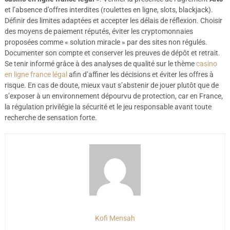
et l’absence d’offres interdites (roulettes en ligne, slots, blackjack).
Définir des limites adaptées et accepter les délais de réflexion. Choisir
des moyens de paiement réputés, éviter les cryptomonnaies
proposées comme « solution miracle » par des sites non régulés.
Documenter son compte et conserver les preuves de dépôt et retrait.
Se tenir informé grâce à des analyses de qualité sur le thème
casino
en ligne france légal
afin d’affiner les décisions et éviter les offres à
risque. En cas de doute, mieux vaut s’abstenir de jouer plutôt que de
s’exposer à un environnement dépourvu de protection, car en France,
la régulation privilégie la sécurité et le jeu responsable avant toute
recherche de sensation forte.
Kofi Mensah