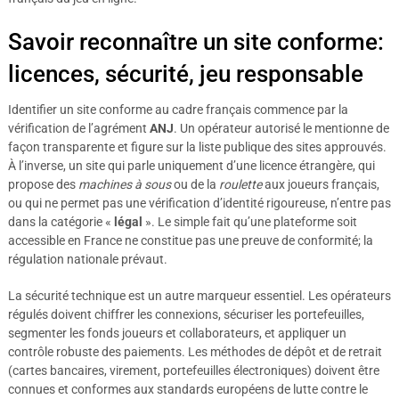
Savoir reconnaître un site conforme:
licences, sécurité, jeu responsable
Identifier un site conforme au cadre français commence par la
vérification de l’agrément
ANJ
. Un opérateur autorisé le mentionne de
façon transparente et figure sur la liste publique des sites approuvés.
À l’inverse, un site qui parle uniquement d’une licence étrangère, qui
propose des
machines à sous
ou de la
roulette
aux joueurs français,
ou qui ne permet pas une vérification d’identité rigoureuse, n’entre pas
dans la catégorie «
légal
». Le simple fait qu’une plateforme soit
accessible en France ne constitue pas une preuve de conformité; la
régulation nationale prévaut.
La sécurité technique est un autre marqueur essentiel. Les opérateurs
régulés doivent chiffrer les connexions, sécuriser les portefeuilles,
segmenter les fonds joueurs et collaborateurs, et appliquer un
contrôle robuste des paiements. Les méthodes de dépôt et de retrait
(cartes bancaires, virement, portefeuilles électroniques) doivent être
connues et conformes aux standards européens de lutte contre le