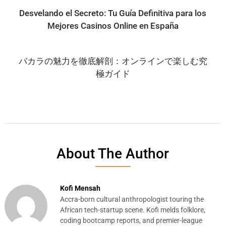
Desvelando el Secreto: Tu Guía Definitiva para los
Mejores Casinos Online en España
バカラの魅力を徹底解剖：オンラインで楽しむ究
極ガイド
About The Author
Kofi Mensah
Accra-born cultural anthropologist touring the
African tech-startup scene. Kofi melds folklore,
coding bootcamp reports, and premier-league