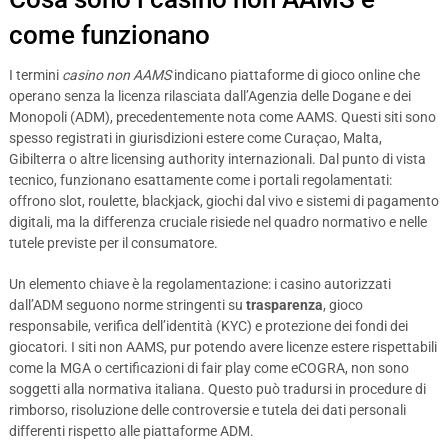
come funzionano
I termini
casino non AAMS
indicano piattaforme di gioco online che
operano senza la licenza rilasciata dall’Agenzia delle Dogane e dei
Monopoli (ADM), precedentemente nota come AAMS. Questi siti sono
spesso registrati in giurisdizioni estere come Curaçao, Malta,
Gibilterra o altre licensing authority internazionali. Dal punto di vista
tecnico, funzionano esattamente come i portali regolamentati:
offrono slot, roulette, blackjack, giochi dal vivo e sistemi di pagamento
digitali, ma la differenza cruciale risiede nel quadro normativo e nelle
tutele previste per il consumatore.
Un elemento chiave è la regolamentazione: i casino autorizzati
dall’ADM seguono norme stringenti su
trasparenza
, gioco
responsabile, verifica dell’identità (KYC) e protezione dei fondi dei
giocatori. I siti non AAMS, pur potendo avere licenze estere rispettabili
come la MGA o certificazioni di fair play come eCOGRA, non sono
soggetti alla normativa italiana. Questo può tradursi in procedure di
rimborso, risoluzione delle controversie e tutela dei dati personali
differenti rispetto alle piattaforme ADM.