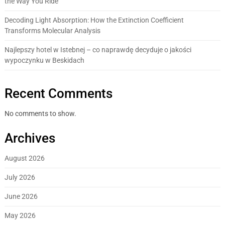
the Way You Ride
Decoding Light Absorption: How the Extinction Coefficient
Transforms Molecular Analysis
Najlepszy hotel w Istebnej – co naprawdę decyduje o jakości
wypoczynku w Beskidach
Recent Comments
No comments to show.
Archives
August 2026
July 2026
June 2026
May 2026