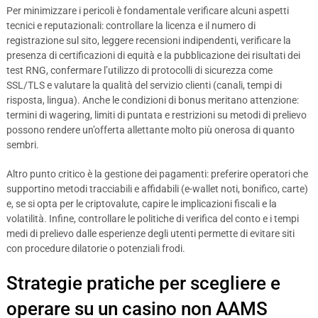
Per minimizzare i pericoli è fondamentale verificare alcuni aspetti
tecnici e reputazionali: controllare la licenza e il numero di
registrazione sul sito, leggere recensioni indipendenti, verificare la
presenza di certificazioni di equità e la pubblicazione dei risultati dei
test RNG, confermare l’utilizzo di protocolli di sicurezza come
SSL/TLS e valutare la qualità del servizio clienti (canali, tempi di
risposta, lingua). Anche le condizioni di bonus meritano attenzione:
termini di wagering, limiti di puntata e restrizioni su metodi di prelievo
possono rendere un’offerta allettante molto più onerosa di quanto
sembri.
Altro punto critico è la gestione dei pagamenti: preferire operatori che
supportino metodi tracciabili e affidabili (e-wallet noti, bonifico, carte)
e, se si opta per le criptovalute, capire le implicazioni fiscali e la
volatilità. Infine, controllare le politiche di verifica del conto e i tempi
medi di prelievo dalle esperienze degli utenti permette di evitare siti
con procedure dilatorie o potenziali frodi.
Strategie pratiche per scegliere e
operare su un casino non AAMS