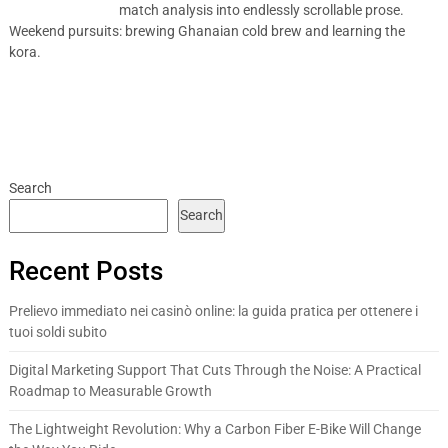
match analysis into endlessly scrollable prose.
Weekend pursuits: brewing Ghanaian cold brew and learning the
kora.
Search
Search
Recent Posts
Prelievo immediato nei casinò online: la guida pratica per ottenere i
tuoi soldi subito
Digital Marketing Support That Cuts Through the Noise: A Practical
Roadmap to Measurable Growth
The Lightweight Revolution: Why a Carbon Fiber E-Bike Will Change