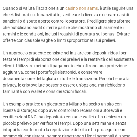
Quando si valuta l’iscrizione a un
casino non aams
, è utile seguire una
check-list pratica. Innanzitutto, verificare la licenza e cercare casi di
sanzioni o dispute aperte contro l’operatore. Prediligere piattaforme
che pubblicano audit di terze parti e che mostrano chiaramente i
termini e le condizioni, inclusi i requisiti di puntata sui bonus. Evitare
offerte con clausole vaghe o limiti sproporzionati sui prelievi.
Un approccio prudente consiste nel iniziare con depositi ridotti per
testare i tempi di elaborazione dei prelievi e la reattività dell’assistenza
clienti. Utilizzare metodi di pagamento che offrono una protezione
aggiuntiva, come i portafogli elettronici, e conservare
documentazione dettagliata di tutte le transazioni. Per chi tiene alla
privacy, le criptovalute possono essere un’opzione, ma richiedono
familiarità con wallet e considerazioni fiscali.
Un esempio pratico: un giocatore a Milano ha scelto un sito con
licenza di Curaçao dopo aver controllato recensioni autorevoli e
certificazioni RNG, ha depositato con un e-wallet e ha richiesto un
piccolo prelievo per verificare i tempi. Dopo una settimana e senza
intoppi ha confermato la reputazione del sito e ha proseguito con
somme più consistenti, sempre rispettando i limiti personali di spesa.