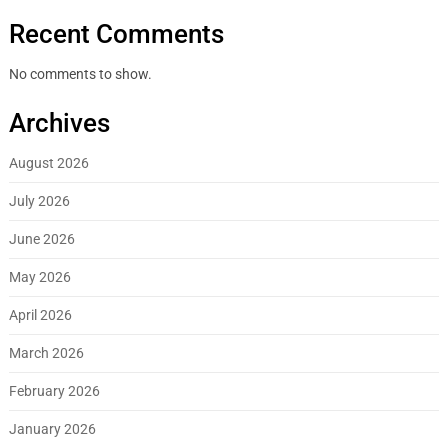
Recent Comments
No comments to show.
Archives
August 2026
July 2026
June 2026
May 2026
April 2026
March 2026
February 2026
January 2026