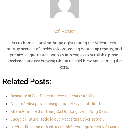
Kofi Mensah
Accra-born cultural anthropologist touring the African tech-
startup scene. Kofi melds folklore, coding bootcamp reports, and
premier-league match analysis into endlessly scrollable prose.
Weekend pursuits: brewing Ghanaian cold brew and learning the
kora.
Related Posts:
Descubre si CoinPoker merece tu fichaje: análisis…
Guía práctica para conseguir papeles y estabilidad…
Khám Phá Thế Giới Trang Cá Độ Bóng Đá: Hướng Dẫn…
Juega al Futuro: Todo lo que Necesitas Saber sobre…
Hướng dẫn chọn nhà cái uy tín nhất cho người chơi Việt Nam