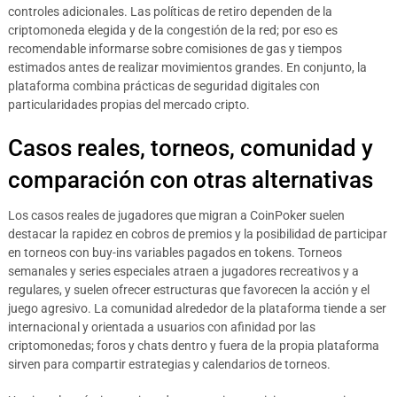
controles adicionales. Las políticas de retiro dependen de la
criptomoneda elegida y de la congestión de la red; por eso es
recomendable informarse sobre comisiones de gas y tiempos
estimados antes de realizar movimientos grandes. En conjunto, la
plataforma combina prácticas de seguridad digitales con
particularidades propias del mercado cripto.
Casos reales, torneos, comunidad y
comparación con otras alternativas
Los casos reales de jugadores que migran a CoinPoker suelen
destacar la rapidez en cobros de premios y la posibilidad de participar
en torneos con buy-ins variables pagados en tokens. Torneos
semanales y series especiales atraen a jugadores recreativos y a
regulares, y suelen ofrecer estructuras que favorecen la acción y el
juego agresivo. La comunidad alrededor de la plataforma tiende a ser
internacional y orientada a usuarios con afinidad por las
criptomonedas; foros y chats dentro y fuera de la propia plataforma
sirven para compartir estrategias y calendarios de torneos.