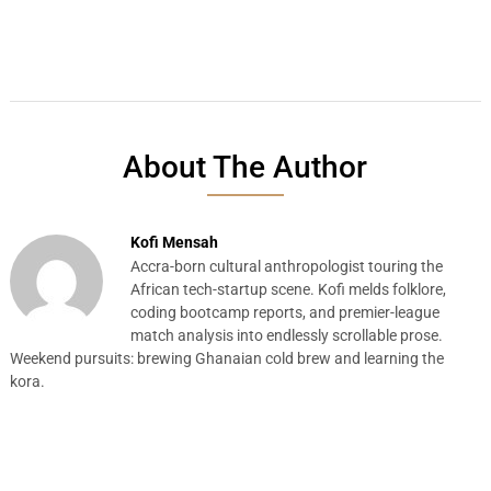
About The Author
Kofi Mensah
Accra-born cultural anthropologist touring the
African tech-startup scene. Kofi melds folklore,
coding bootcamp reports, and premier-league
match analysis into endlessly scrollable prose.
Weekend pursuits: brewing Ghanaian cold brew and learning the
kora.