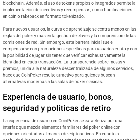
blockchain. Además, el uso de tokens propios o integrados permite la
implementación de incentivos y recompensas, como bonificaciones
en coin o rakeback en formato tokenizado.
Para nuevos usuarios, la curva de aprendizaje se centra menos en las
reglas del póker y más en la gestión de claves y la comprensión de las
comisiones de red. Sin embargo, esta barrera inicial suele
compensarse con promociones específicas para usuarios cripto y con
la posibilidad de jugar sin tener que verificar exhaustivamente la
identidad en cada transacción. La transparencia sobre mesas y
premios, unida a la naturaleza descentralizada de algunos servicios,
hace que CoinPoker resulte atractivo para quienes buscan
alternativas modernas a las salas de póker clásicas.
Experiencia de usuario, bonos,
seguridad y políticas de retiro
La experiencia de usuario en CoinPoker se caracteriza por una
interfaz que mezcla elementos familiares del póker online con
opciones orientadas al manejo de criptoactivos. En cuanto a