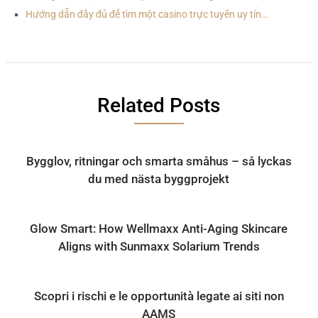
Hướng dẫn đầy đủ để tìm một casino trực tuyến uy tín…
Related Posts
Bygglov, ritningar och smarta småhus – så lyckas
du med nästa byggprojekt
Glow Smart: How Wellmaxx Anti-Aging Skincare
Aligns with Sunmaxx Solarium Trends
Scopri i rischi e le opportunità legate ai siti non
AAMS