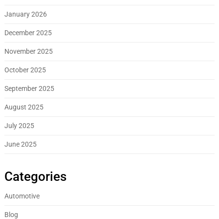
January 2026
December 2025
November 2025
October 2025
September 2025
August 2025
July 2025
June 2025
Categories
Automotive
Blog