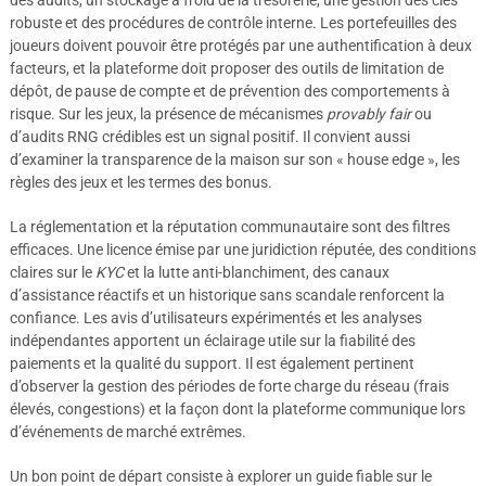
des audits, un stockage à froid de la trésorerie, une gestion des clés
robuste et des procédures de contrôle interne. Les portefeuilles des
joueurs doivent pouvoir être protégés par une authentification à deux
facteurs, et la plateforme doit proposer des outils de limitation de
dépôt, de pause de compte et de prévention des comportements à
risque. Sur les jeux, la présence de mécanismes
provably fair
ou
d’audits RNG crédibles est un signal positif. Il convient aussi
d’examiner la transparence de la maison sur son « house edge », les
règles des jeux et les termes des bonus.
La réglementation et la réputation communautaire sont des filtres
efficaces. Une licence émise par une juridiction réputée, des conditions
claires sur le
KYC
et la lutte anti-blanchiment, des canaux
d’assistance réactifs et un historique sans scandale renforcent la
confiance. Les avis d’utilisateurs expérimentés et les analyses
indépendantes apportent un éclairage utile sur la fiabilité des
paiements et la qualité du support. Il est également pertinent
d’observer la gestion des périodes de forte charge du réseau (frais
élevés, congestions) et la façon dont la plateforme communique lors
d’événements de marché extrêmes.
Un bon point de départ consiste à explorer un guide fiable sur le