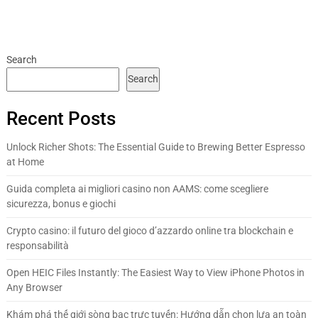
Search
Search
Recent Posts
Unlock Richer Shots: The Essential Guide to Brewing Better Espresso
at Home
Guida completa ai migliori casino non AAMS: come scegliere
sicurezza, bonus e giochi
Crypto casino: il futuro del gioco d’azzardo online tra blockchain e
responsabilità
Open HEIC Files Instantly: The Easiest Way to View iPhone Photos in
Any Browser
Khám phá thế giới sòng bạc trực tuyến: Hướng dẫn chọn lựa an toàn