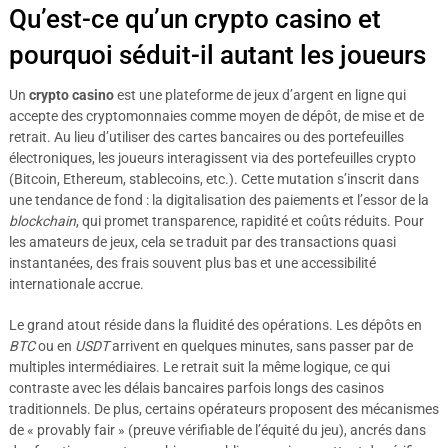
Qu’est-ce qu’un crypto casino et
pourquoi séduit-il autant les joueurs
Un
crypto casino
est une plateforme de jeux d’argent en ligne qui
accepte des cryptomonnaies comme moyen de dépôt, de mise et de
retrait. Au lieu d’utiliser des cartes bancaires ou des portefeuilles
électroniques, les joueurs interagissent via des portefeuilles crypto
(Bitcoin, Ethereum, stablecoins, etc.). Cette mutation s’inscrit dans
une tendance de fond : la digitalisation des paiements et l’essor de la
blockchain
, qui promet transparence, rapidité et coûts réduits. Pour
les amateurs de jeux, cela se traduit par des transactions quasi
instantanées, des frais souvent plus bas et une accessibilité
internationale accrue.
Le grand atout réside dans la fluidité des opérations. Les dépôts en
BTC
ou en
USDT
arrivent en quelques minutes, sans passer par de
multiples intermédiaires. Le retrait suit la même logique, ce qui
contraste avec les délais bancaires parfois longs des casinos
traditionnels. De plus, certains opérateurs proposent des mécanismes
de « provably fair » (preuve vérifiable de l’équité du jeu), ancrés dans