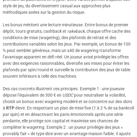
style de jeu, du divertissement casual aux approches plus
méthodiques axées sur la gestion du risque.
Les bonus méritent une lecture minutieuse. Entre bonus de premier
dépôt, tours gratuits, cashback et
rakeback
, chaque offre cache des
conditions de mise (wagering), des plafonds de retrait et des
contributions variables selon les jeux. Par exemple, un bonus de 100
% peut sembler généreux, mais un x40 de wagering transforme
l’avantage apparent en défi réel. Un joueur avisé privilégie les offres
avec des exigences raisonnables, diversifie ses mises pour éviter les
plafonds par spin/round et surveille la contribution des jeux de table
souvent inférieure à celle des machines.
Des cas concrets illustrent ces principes. Exemple 1 : une joueuse
dépose l’équivalent de 300 € en
USDC
pour neutraliser la volatilité,
choisit un bonus avec wagering modéré et se concentre sur des slots
à
RTP
élevé. En respectant un plan de mise fixe (1 à 2 % de sa bankroll
par spin) et en désactivant les paris émotionnels après une série
perdante, elle protège son capital et maximise ses chances de
compléter le wagering. Exemple 2 : un joueur privilégie des jeux «
provably fair » de type dice avec un avantage maison faible. Il ajuste