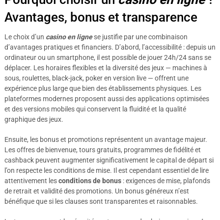
Avantages, bonus et transparence
Le choix d’un
casino en ligne
se justifie par une combinaison
d’avantages pratiques et financiers. D’abord, l’accessibilité : depuis un
ordinateur ou un smartphone, il est possible de jouer 24h/24 sans se
déplacer. Les horaires flexibles et la diversité des jeux — machines à
sous, roulettes, black-jack, poker en version live — offrent une
expérience plus large que bien des établissements physiques. Les
plateformes modernes proposent aussi des applications optimisées
et des versions mobiles qui conservent la fluidité et la qualité
graphique des jeux.
Ensuite, les bonus et promotions représentent un avantage majeur.
Les offres de bienvenue, tours gratuits, programmes de fidélité et
cashback peuvent augmenter significativement le capital de départ si
l’on respecte les conditions de mise. Il est cependant essentiel de lire
attentivement les
conditions de bonus
: exigences de mise, plafonds
de retrait et validité des promotions. Un bonus généreux n’est
bénéfique que si les clauses sont transparentes et raisonnables.