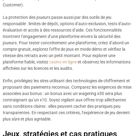
Customer).
La protection des joueurs passe aussi par des outils de jeu
responsable : limites de dépôt, options d’auto-exclusion, tests d’auto-
évaluation et accès à des ressources d’aide. Ces fonctionnalités
montrent l’engagement d’une plateforme envers la sécurité des
joueurs. Pour tester concrètement une plateforme, créez d’abord un
compte gratuit, explorez l’offre de jeux en mode démo et vérifiez la
vitesse des retraits avec un petit montant. Pour explorer une
plateforme fiable, visitez
casino en ligne
et observez les informations
affichées sur les licences et les audits.
Enfin, privilégiez les sites utilisant des technologies de chiffrement et
proposant des paiements reconnus. Comparez les exigences de mise
associées aux bonus : un bonus avec un wagering x30 sera plus
contraignant qu’un x10. Soyez vigilant aux offres trop alléchantes
sans conditions claires : elles peuvent cacher des pratiques peu
transparentes. En respectant ces critères, l’expérience de jeu devient
plus sûre et plus agréable.
Jeux, stratégies et cas pratiques