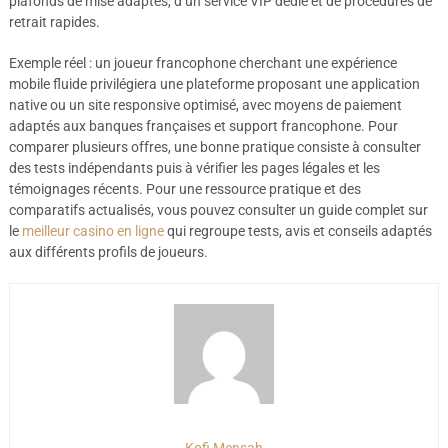
plafonds de mise adaptés, d’un service VIP dédié et de procédures de
retrait rapides.
Exemple réel : un joueur francophone cherchant une expérience
mobile fluide privilégiera une plateforme proposant une application
native ou un site responsive optimisé, avec moyens de paiement
adaptés aux banques françaises et support francophone. Pour
comparer plusieurs offres, une bonne pratique consiste à consulter
des tests indépendants puis à vérifier les pages légales et les
témoignages récents. Pour une ressource pratique et des
comparatifs actualisés, vous pouvez consulter un guide complet sur
le
meilleur casino en ligne
qui regroupe tests, avis et conseils adaptés
aux différents profils de joueurs.