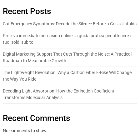
Recent Posts
Cat Emergency Symptoms: Decode the Silence Before a Crisis Unfolds
Prelievo immediato nei casinò online: la guida pratica per ottenere i
tuoi soldi subito
Digital Marketing Support That Cuts Through the Noise: A Practical
Roadmap to Measurable Growth
The Lightweight Revolution: Why a Carbon Fiber E-Bike Will Change
the Way You Ride
Decoding Light Absorption: How the Extinction Coefficient
Transforms Molecular Analysis
Recent Comments
No comments to show.