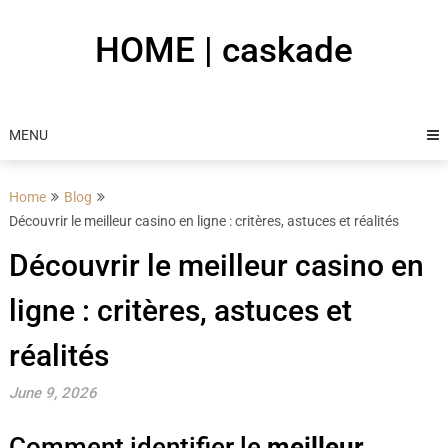
Skip
to
HOME | caskade
content
MENU
Home
Blog
Découvrir le meilleur casino en ligne : critères, astuces et réalités
Découvrir le meilleur casino en
ligne : critères, astuces et
réalités
June 9, 2026
Comment identifier le
meilleur