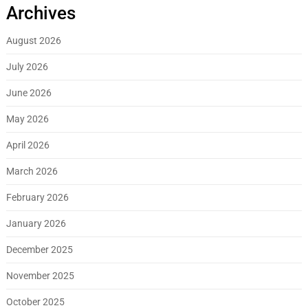
Archives
August 2026
July 2026
June 2026
May 2026
April 2026
March 2026
February 2026
January 2026
December 2025
November 2025
October 2025