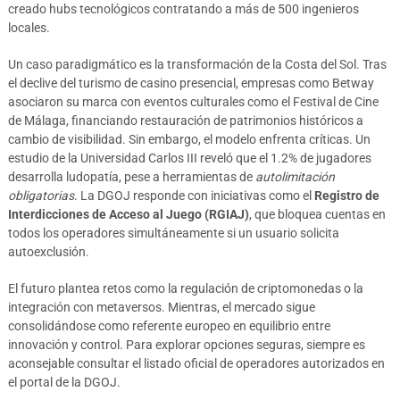
creado hubs tecnológicos contratando a más de 500 ingenieros
locales.
Un caso paradigmático es la transformación de la Costa del Sol. Tras
el declive del turismo de casino presencial, empresas como Betway
asociaron su marca con eventos culturales como el Festival de Cine
de Málaga, financiando restauración de patrimonios históricos a
cambio de visibilidad. Sin embargo, el modelo enfrenta críticas. Un
estudio de la Universidad Carlos III reveló que el 1.2% de jugadores
desarrolla ludopatía, pese a herramientas de
autolimitación
obligatorias
. La DGOJ responde con iniciativas como el
Registro de
Interdicciones de Acceso al Juego (RGIAJ)
, que bloquea cuentas en
todos los operadores simultáneamente si un usuario solicita
autoexclusión.
El futuro plantea retos como la regulación de criptomonedas o la
integración con metaversos. Mientras, el mercado sigue
consolidándose como referente europeo en equilibrio entre
innovación y control. Para explorar opciones seguras, siempre es
aconsejable consultar el listado oficial de operadores autorizados en
el portal de la DGOJ.