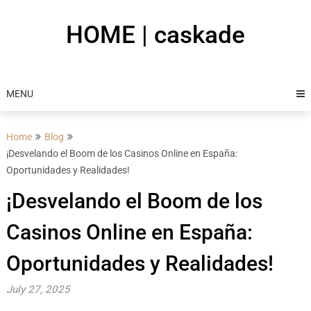
Skip
to
HOME | caskade
content
MENU
Home
Blog
¡Desvelando el Boom de los Casinos Online en España:
Oportunidades y Realidades!
¡Desvelando el Boom de los
Casinos Online en España:
Oportunidades y Realidades!
July 27, 2025