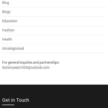
Blog
Blogv
Education
Fashion
Health
Uncategorized
For general inquiries and partnerships:
Sonstruesis1939@outlook.com
Get in Touch