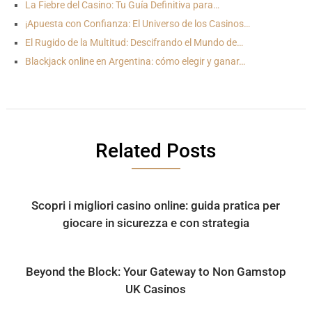
La Fiebre del Casino: Tu Guía Definitiva para…
¡Apuesta con Confianza: El Universo de los Casinos…
El Rugido de la Multitud: Descifrando el Mundo de…
Blackjack online en Argentina: cómo elegir y ganar…
Related Posts
Scopri i migliori casino online: guida pratica per
giocare in sicurezza e con strategia
Beyond the Block: Your Gateway to Non Gamstop
UK Casinos