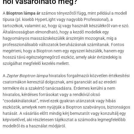
hol vásárolható meg?
A
Bioptron lámpa ár
számos tényezőtől függ, mint például a modell
típusa (pl. kisebb HyperLight vagy nagyobb Professional), a
tartozékok, valamint az, hogy új vagy használt készülékről van-e szó.
Általánosságban elmondható, hogy a kezdő modellek egy
hagyományos masszázskészülék árszintjén mozognak, míg a
professzionálisabb változatok beruházásnak számítanak. Fontos
megérteni, hogy a Bioptron nem egy egyszeri készülék, hanem egy
hosszú távú egészségmegőrző eszköz, amely akár évtizedekig is
szolgálhat megfelelő kezelés mellett.
A
Zepter Bioptron lámpa
hivatalos forgalmazói közvetlen értékesítési
csatornákon keresztül dolgoznak, ami garanciát ad az eredeti
termékre és a szakértő tanácsadásra. Érdemes kerülni a nem
hivatalos, kérdéses forrásokat vagy a rendkívül olcsó
“csodakínálatokat”, mivel ezek gyakran utánzatok vagy hibás
eszközök, amelyek nem nyújtják a Bioptron szabványos, biztonságos
hatását. A vásárlás előtt mindig kérj bemutatót vagy konzultálj egy
képviselővel, aki részletesen tájékoztat a számodra legmegfelelőbb
modellről és a használat módjáról.