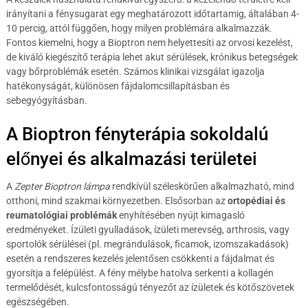
irányítani a fénysugarat egy meghatározott időtartamig, általában 4-
10 percig, attól függően, hogy milyen problémára alkalmazzák.
Fontos kiemelni, hogy a Bioptron nem helyettesíti az orvosi kezelést,
de kiváló kiegészítő terápia lehet akut sérülések, krónikus betegségek
vagy bőrproblémák esetén. Számos klinikai vizsgálat igazolja
hatékonyságát, különösen fájdalomcsillapításban és
sebegyógyításban.
A Bioptron fényterápia sokoldalú
előnyei és alkalmazási területei
A
Zepter Bioptron lámpa
rendkívül széleskörűen alkalmazható, mind
otthoni, mind szakmai környezetben. Elsősorban az
ortopédiai és
reumatológiai problémák
enyhítésében nyújt kimagasló
eredményeket. Ízületi gyulladások, ízületi merevség, arthrosis, vagy
sportolók sérülései (pl. megrándulások, ficamok, izomszakadások)
esetén a rendszeres kezelés jelentősen csökkenti a fájdalmat és
gyorsítja a felépülést. A fény mélybe hatolva serkenti a kollagén
termelődését, kulcsfontosságú tényezőt az ízületek és kötőszövetek
egészségében.