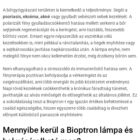
A bőrgyógyászati területen is kiemelkedő a teljesítménye. Segíti a
psoriasis, ekcéma, akné
vagy gyulladt sebészeti sebek kezelését. A
polarizált fény gyulladáscsökkentő hatása mellett serkenti a bőr
sejtjeinek regenerációját és a keringést, ami tisztább, feszesebb
bőrhöz vezet. Emiatt egyre népszerűbb az esztétikai célú
kezelésekben is, mint például a ránctalanítás, a hegek enyhítése vagy
a sejtkárosodás javítása napkárosodás után. A lámpa enyhe, nem
melegítő fénye nem okoz kellemetlen érzést, még érzékeny bőrön sem.
Nem elhanyagolható a stresszoldó és immunerősítő hatása sem. A
fényterápia pozitívan befolyásolja a vérkeringést és az
oxigénszállítást, ami több energiát és jobb közérzetet eredményez.
Napi rövid kezelések csökkenthetik a krónikus fáradtság tüneteit,
javíthatják az alvás minőségét és elősegíthetik az általános jóllétet. Ez
a sokoldalúság teszi a Bioptron-t egy igazán értékes befektetéssé a
család egészségébe, hiszen egyszerre több családtag is élvezheti
előnyeit különböző panaszok enyhítésére.
Mennyibe kerül a Bioptron lámpa és