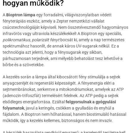
hogyan működik?
A
Bioptron lámpa
egy forradalmi, világviszonylatban védett
fényterápiás eszköz, amely a Zepter nemzetközi vállalat
csúcstechnológiáját képviseli. Nem összetévesztendő hagyományos
infravörös vagy ultraviola készülékekkel! A Bioptron egy speciális,
polikromatikus, polarizált fényt
bocsát ki, amely a nap természetes
spektrumához hasonlít, de annak káros UV-sugarak nélkül. Ez a
technológia azt jelenti, hogy a fénysugarak egy síkban,
párhuzamosan terjednek, ami mélyebb behatolást tesz lehetővé a
bőrbe és a szövetekbe.
A kezelés során a lámpa által kibocsátott fény stimulálja a sejtek
anyagcseréjét és regeneráló képességét. A fényenergia eléri a
sejtmembránokat, serkentve a mitokondriumokat, amelyek az ATP
(adenozin-trifoszfát) termelésért felelnek. Az ATP pedig a sejtek
elsődleges energiaforrása. Ezáltal
felgyorsulnak a gyógyulási
folyamatok
, javul a keringés, csökken a gyulladás és enyhül a
fájdalom. A Bioptron nem hőhatással, hanem biostimuláló hatással
működik, így a kezelés kellemes, biztonságos és nem invazív.
A készülék használata rendkívül egyszerű: a kezelendő területre kell