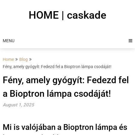
Skip
to
HOME | caskade
content
MENU
Home
Blog
Fény, amely gyógyít: Fedezd fel a Bioptron lámpa csodáját!
Fény, amely gyógyít: Fedezd fel
a Bioptron lámpa csodáját!
August 1, 2025
Mi is valójában a Bioptron lámpa és