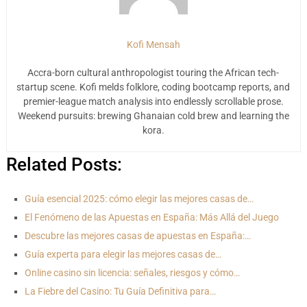
Kofi Mensah
Accra-born cultural anthropologist touring the African tech-
startup scene. Kofi melds folklore, coding bootcamp reports, and
premier-league match analysis into endlessly scrollable prose.
Weekend pursuits: brewing Ghanaian cold brew and learning the
kora.
Related Posts:
Guía esencial 2025: cómo elegir las mejores casas de…
El Fenómeno de las Apuestas en España: Más Allá del Juego
Descubre las mejores casas de apuestas en España:…
Guía experta para elegir las mejores casas de…
Online casino sin licencia: señales, riesgos y cómo…
La Fiebre del Casino: Tu Guía Definitiva para…