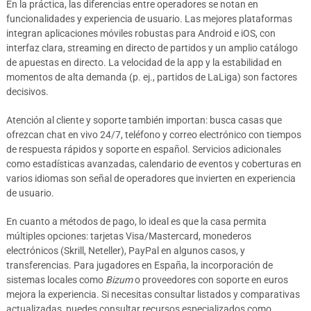
En la práctica, las diferencias entre operadores se notan en
funcionalidades y experiencia de usuario. Las mejores plataformas
integran aplicaciones móviles robustas para Android e iOS, con
interfaz clara, streaming en directo de partidos y un amplio catálogo
de apuestas en directo. La velocidad de la app y la estabilidad en
momentos de alta demanda (p. ej., partidos de LaLiga) son factores
decisivos.
Atención al cliente y soporte también importan: busca casas que
ofrezcan chat en vivo 24/7, teléfono y correo electrónico con tiempos
de respuesta rápidos y soporte en español. Servicios adicionales
como estadísticas avanzadas, calendario de eventos y coberturas en
varios idiomas son señal de operadores que invierten en experiencia
de usuario.
En cuanto a métodos de pago, lo ideal es que la casa permita
múltiples opciones: tarjetas Visa/Mastercard, monederos
electrónicos (Skrill, Neteller), PayPal en algunos casos, y
transferencias. Para jugadores en España, la incorporación de
sistemas locales como
Bizum
o proveedores con soporte en euros
mejora la experiencia. Si necesitas consultar listados y comparativas
actualizadas, puedes consultar recursos especializados como