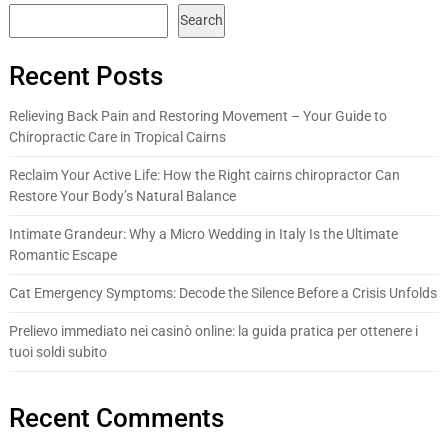
Search
Recent Posts
Relieving Back Pain and Restoring Movement – Your Guide to
Chiropractic Care in Tropical Cairns
Reclaim Your Active Life: How the Right cairns chiropractor Can
Restore Your Body’s Natural Balance
Intimate Grandeur: Why a Micro Wedding in Italy Is the Ultimate
Romantic Escape
Cat Emergency Symptoms: Decode the Silence Before a Crisis Unfolds
Prelievo immediato nei casinò online: la guida pratica per ottenere i
tuoi soldi subito
Recent Comments