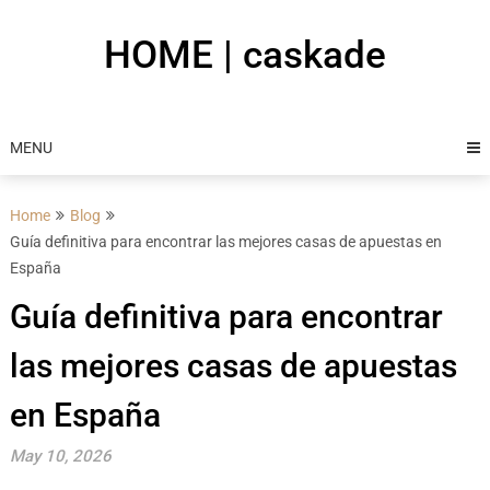
Skip
to
HOME | caskade
content
MENU
Home
Blog
Guía definitiva para encontrar las mejores casas de apuestas en
España
Guía definitiva para encontrar
las mejores casas de apuestas
en España
May 10, 2026