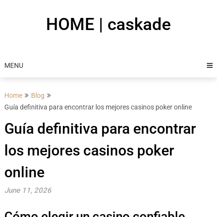
Skip
to
HOME | caskade
content
MENU
Home
Blog
Guía definitiva para encontrar los mejores casinos poker online
Guía definitiva para encontrar
los mejores casinos poker
online
June 11, 2026
Cómo elegir un casino confiable