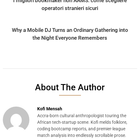
I migliori bookmaker non AAMS: come scegliere
operatori stranieri sicuri
Why a Mobile DJ Turns an Ordinary Gathering into
the Night Everyone Remembers
About The Author
Kofi Mensah
Accra-born cultural anthropologist touring the
African tech-startup scene. Kofi melds folklore,
coding bootcamp reports, and premier-league
match analysis into endlessly scrollable prose.