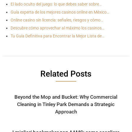
El lado oculto del juego: lo que debes saber sobre…
Guía experta de los mejores casinos online en México…
Online casino sin licencia: señales, riesgos y cómo…
Descubre cómo aprovechar al máximo los casinos…
Tu Guía Definitiva para Encontrar la Mejor Lista de…
Related Posts
Beyond the Mop and Bucket: Why Commercial
Cleaning in Tinley Park Demands a Strategic
Approach