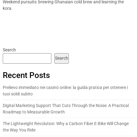
Weekend pursuits: brewing Ghanaian cold brew and learning the
kora.
Search
Search
Recent Posts
Prelievo immediato nei casinò online: la guida pratica per ottenere i
tuoi soldi subito
Digital Marketing Support That Cuts Through the Noise: A Practical
Roadmap to Measurable Growth
The Lightweight Revolution: Why a Carbon Fiber E-Bike Will Change
the Way You Ride