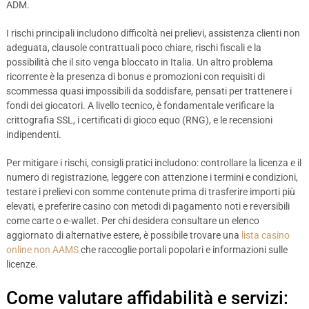
ADM.
I rischi principali includono difficoltà nei prelievi, assistenza clienti non
adeguata, clausole contrattuali poco chiare, rischi fiscali e la
possibilità che il sito venga bloccato in Italia. Un altro problema
ricorrente è la presenza di bonus e promozioni con requisiti di
scommessa quasi impossibili da soddisfare, pensati per trattenere i
fondi dei giocatori. A livello tecnico, è fondamentale verificare la
crittografia SSL, i certificati di gioco equo (RNG), e le recensioni
indipendenti.
Per mitigare i rischi, consigli pratici includono: controllare la licenza e il
numero di registrazione, leggere con attenzione i termini e condizioni,
testare i prelievi con somme contenute prima di trasferire importi più
elevati, e preferire casino con metodi di pagamento noti e reversibili
come carte o e-wallet. Per chi desidera consultare un elenco
aggiornato di alternative estere, è possibile trovare una
lista casino
online non AAMS
che raccoglie portali popolari e informazioni sulle
licenze.
Come valutare affidabilità e servizi: