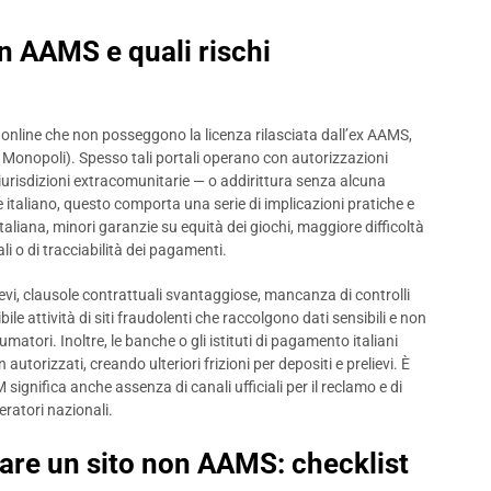
non AAMS
e quali rischi
online che non posseggono la licenza rilasciata dall’ex AAMS,
 Monopoli). Spesso tali portali operano con autorizzazioni
giurisdizioni extracomunitarie — o addirittura senza alcuna
te italiano, questo comporta una serie di implicazioni pratiche e
italiana, minori garanzie su equità dei giochi, maggiore difficoltà
ali o di tracciabilità dei pagamenti.
relievi, clausole contrattuali svantaggiose, mancanza di controlli
ile attività di siti fraudolenti che raccolgono dati sensibili e non
atori. Inoltre, le banche o gli istituti di pagamento italiani
torizzati, creando ulteriori frizioni per depositi e prelievi. È
significa anche assenza di canali ufficiali per il reclamo e di
eratori nazionali.
are un sito non AAMS: checklist