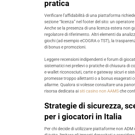
pratica
Verificare l’affidabilità di una piattaforma richied
sezione “licenza” nel footer del sito: un operatore
Anche se la presenza di una licenza estera non gar
regolatore di riferimento. Altri elementi da analizz
giochi (ad esempio eCOGRA o TST), la trasparenza 
di bonus e promozioni.
Leggere recensioni indipendenti e forum di giocat
sistematici nei prelievi o pratiche di chiusura di
e-wallet riconosciuti, carte e gateway sicuri e sist
promesse troppo allettanti o a bonus esagerati con
allarme. Qualora si volesse consultare una pano
risorsa dedicata ai
siti casino non AAMS
che conf
Strategie di sicurezza, sce
per i giocatori in Italia
Per chi decide di utilizzare piattaforme non ADM 