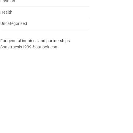
Fashion
Health
Uncategorized
For general inquiries and partnerships:
Sonstruesis1939@outlook.com