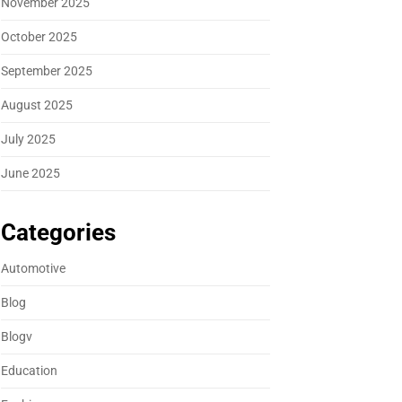
November 2025
October 2025
September 2025
August 2025
July 2025
June 2025
Categories
Automotive
Blog
Blogv
Education