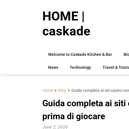
Skip
to
HOME |
content
caskade
Welcome to Caskade Kitchen & Bar
Bl
News
Technology
Travel & Tours
Home
Blog
Guida completa ai siti casino n
Guida completa ai sit
prima di giocare
June 2, 2026