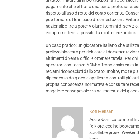
di tutto, limitare gli importi depositati e considera
pagamento che offrano una certa protezione, come
rispetto all’uso diretto del conto corrente. Conser
può tornare utile in caso di contestazioni. Evitare
nazionali; oltre a poter violare i termini di servi
compromettere la possibilità di ottenere rimborsi
Un caso pratico: un giocatore italiano che utilizz
prelievo bloccato per richieste di documentazione ag
altrimenti diventa difficile ottenere tutela. Per ch
operatori con licenza ADM: offrono assistenza in l
reclami riconosciuti dallo Stato. Inoltre, molte 
dipendenza da gioco e applicano controlli più stri
propria conoscenza normativa e consultare recensi
maggiore consapevolezza nel mercato del gioco 
Kofi Mensah
Accra-born cultural anthr
folklore, coding bootcamp
scrollable prose. Weekend