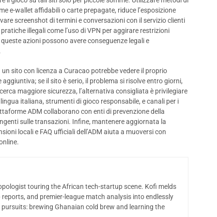
re il gioco su tali siti solo per piccole somme. Utilizzare metodi di
 e-wallet affidabili o carte prepagate, riduce l’esposizione
vare screenshot di termini e conversazioni con il servizio clienti
 pratiche illegali come l’uso di VPN per aggirare restrizioni
zio, queste azioni possono avere conseguenze legali e
.
a un sito con licenza a Curacao potrebbe vedere il proprio
giuntiva; se il sito è serio, il problema si risolve entro giorni,
i cerca maggiore sicurezza, l’alternativa consigliata è privilegiare
ingua italiana, strumenti di gioco responsabile, e canali per i
piattaforme ADM collaborano con enti di prevenzione della
ngenti sulle transazioni. Infine, mantenere aggiornata la
oni locali e FAQ ufficiali dell’ADM aiuta a muoversi con
online.
opologist touring the African tech-startup scene. Kofi melds
 reports, and premier-league match analysis into endlessly
 pursuits: brewing Ghanaian cold brew and learning the