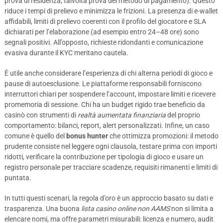
prova di residenza, talvolta prova del metodo di pagamento). Questo
riduce i tempi di prelievo e minimizza le frizioni. La presenza di e-wallet
affidabili, limiti di prelievo coerenti con il profilo del giocatore e SLA
dichiarati per l’elaborazione (ad esempio entro 24–48 ore) sono
segnali positivi. All’opposto, richieste ridondanti e comunicazione
evasiva durante il KYC meritano cautela.
È utile anche considerare l’esperienza di chi alterna periodi di gioco e
pause di autoesclusione. Le piattaforme responsabili forniscono
interruttori chiari per sospendere l’account, impostare limiti e ricevere
promemoria di sessione. Chi ha un budget rigido trae beneficio da
casinò con strumenti di
realtà aumentata finanziaria
del proprio
comportamento: bilanci, report, alert personalizzati. Infine, un caso
comune è quello del
bonus hunter
che ottimizza promozioni: il metodo
prudente consiste nel leggere ogni clausola, testare prima con importi
ridotti, verificare la contribuzione per tipologia di gioco e usare un
registro personale per tracciare scadenze, requisiti rimanenti e limiti di
puntata.
In tutti questi scenari, la regola d’oro è un approccio basato su dati e
trasparenza. Una buona
lista casino online non AAMS
non si limita a
elencare nomi, ma offre parametri misurabili: licenza e numero, audit