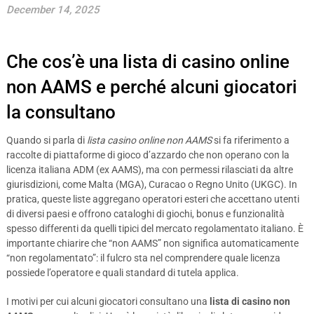
December 14, 2025
Che cos’è una lista di casino online
non AAMS e perché alcuni giocatori
la consultano
Quando si parla di
lista casino online non AAMS
si fa riferimento a
raccolte di piattaforme di gioco d’azzardo che non operano con la
licenza italiana ADM (ex AAMS), ma con permessi rilasciati da altre
giurisdizioni, come Malta (MGA), Curacao o Regno Unito (UKGC). In
pratica, queste liste aggregano operatori esteri che accettano utenti
di diversi paesi e offrono cataloghi di giochi, bonus e funzionalità
spesso differenti da quelli tipici del mercato regolamentato italiano. È
importante chiarire che “non AAMS” non significa automaticamente
“non regolamentato”: il fulcro sta nel comprendere quale licenza
possiede l’operatore e quali standard di tutela applica.
I motivi per cui alcuni giocatori consultano una
lista di casino non