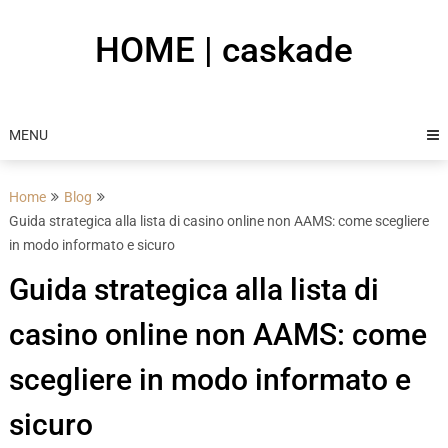
Skip
to
HOME | caskade
content
MENU
Home
Blog
Guida strategica alla lista di casino online non AAMS: come scegliere
in modo informato e sicuro
Guida strategica alla lista di
casino online non AAMS: come
scegliere in modo informato e
sicuro