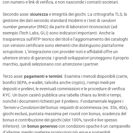
con numero e link di verifica, e non nasconde i contatti societari.
Secondo asse:
sicurezza
e integrità dei giochi. La crittografia TLS, la
gestione dei dati secondo standard moderni e i test di
random
number generator
(RNG) da parte di laboratori riconosciuti (ad
esempio iTech Labs, GLI) sono indicatori importanti. Anche la
trasparenza sull’RTP teorico dei titoli e l’aggiornamento dei cataloghi
con versioni certificate sono elementi che distinguono piattaforme
scrupolose. L’integrazione con provider noti e affidabili offre un
ulteriore strato di garanzia: i grandi sviluppatori proteggono il proprio
marchio, quindi selezionano con attenzione i partner.
Terzo asse:
pagamenti e termini
. Esamina i metodi disponibili (carte,
bonifici SEPA, e-wallet, talvolta anche crypto), i tempi medi per
depositi e prelievi, le eventuali commissioni e le procedure di verifica
KYC. Un buon casinò pubblica una tabella chiara su limiti e tempi,
nonché i documenti richiesti per il prelievo. Fondamentale leggere i
Termini e Condizioni
del bonus: requisiti di scommessa (es. 35x, 40x),
giochi esclusi, puntata massima per round con bonus, scadenza del
bonus e contribuzione dei giochi (slot 100%, tavoli e live spesso
inferiore). Un
bonus generoso
con condizioni opache è un campanello
d’allarme; meglio preferire promozioni più eque e sostenibili.