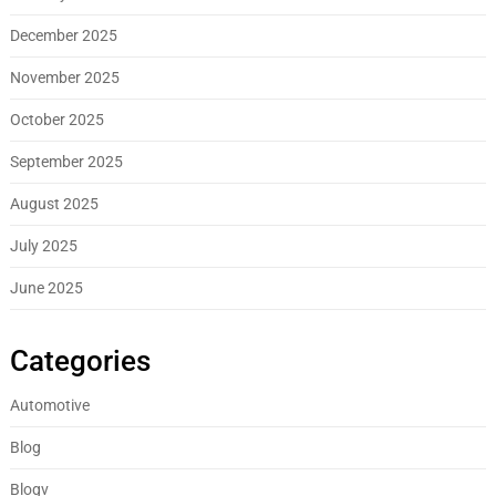
December 2025
November 2025
October 2025
September 2025
August 2025
July 2025
June 2025
Categories
Automotive
Blog
Blogv