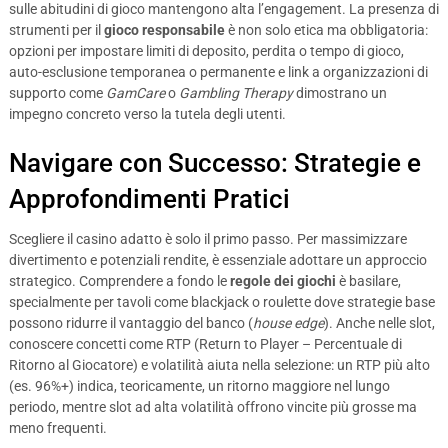
sulle abitudini di gioco mantengono alta l’engagement. La presenza di
strumenti per il
gioco responsabile
è non solo etica ma obbligatoria:
opzioni per impostare limiti di deposito, perdita o tempo di gioco,
auto-esclusione temporanea o permanente e link a organizzazioni di
supporto come
GamCare
o
Gambling Therapy
dimostrano un
impegno concreto verso la tutela degli utenti.
Navigare con Successo: Strategie e
Approfondimenti Pratici
Scegliere il casino adatto è solo il primo passo. Per massimizzare
divertimento e potenziali rendite, è essenziale adottare un approccio
strategico. Comprendere a fondo le
regole dei giochi
è basilare,
specialmente per tavoli come blackjack o roulette dove strategie base
possono ridurre il vantaggio del banco (
house edge
). Anche nelle slot,
conoscere concetti come RTP (Return to Player – Percentuale di
Ritorno al Giocatore) e volatilità aiuta nella selezione: un RTP più alto
(es. 96%+) indica, teoricamente, un ritorno maggiore nel lungo
periodo, mentre slot ad alta volatilità offrono vincite più grosse ma
meno frequenti.