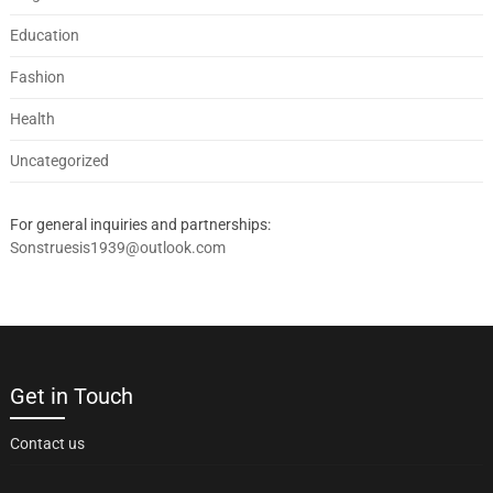
Education
Fashion
Health
Uncategorized
For general inquiries and partnerships:
Sonstruesis1939@outlook.com
Get in Touch
Contact us