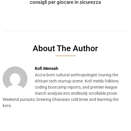
consigli per giocare in sicurezza
About The Author
Kofi Mensah
Accra-born cultural anthropologist touring the
African tech-startup scene. Kofi melds folklore,
coding bootcamp reports, and premier-league
match analysis into endlessly scrollable prose.
Weekend pursuits: brewing Ghanaian cold brew and learning the
kora.