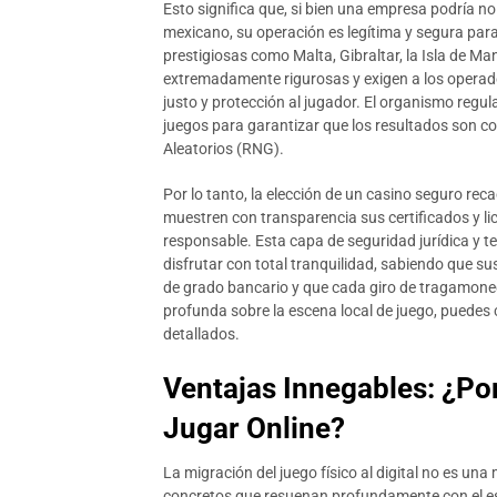
Esto significa que, si bien una empresa podría no
mexicano, su operación es legítima y segura para
prestigiosas como Malta, Gibraltar, la Isla de Ma
extremadamente rigurosas y exigen a los operado
justo y protección al jugador. El organismo regu
juegos para garantizar que los resultados son 
Aleatorios (RNG).
Por lo tanto, la elección de un casino seguro re
muestren con transparencia sus certificados y li
responsable. Esta capa de seguridad jurídica y t
disfrutar con total tranquilidad, sabiendo que s
de grado bancario y que cada giro de tragamone
profunda sobre la escena local de juego, puedes
detallados.
Ventajas Innegables: ¿Po
Jugar Online?
La migración del juego físico al digital no es un
concretos que resuenan profundamente con el est