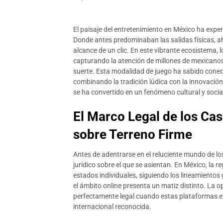
El paisaje del entretenimiento en México ha exp
Donde antes predominaban las salidas físicas, aho
alcance de un clic. En este vibrante ecosistema, 
capturando la atención de millones de mexicanos
suerte. Esta modalidad de juego ha sabido conec
combinando la tradición lúdica con la innovación
se ha convertido en un fenómeno cultural y soci
El Marco Legal de los Ca
sobre Terreno Firme
Antes de adentrarse en el reluciente mundo de lo
jurídico sobre el que se asientan. En México, la 
estados individuales, siguiendo los lineamientos
el ámbito online presenta un matiz distinto. La 
perfectamente legal cuando estas plataformas e
internacional reconocida.