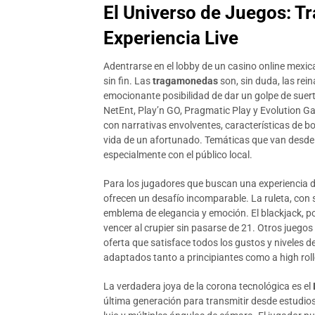
El Universo de Juegos: T
Experiencia Live
Adentrarse en el lobby de un casino online mexic
sin fin. Las
tragamonedas
son, sin duda, las rein
emocionante posibilidad de dar un golpe de suer
NetEnt, Play’n GO, Pragmatic Play y Evolution G
con narrativas envolventes, características de b
vida de un afortunado. Temáticas que van desde 
especialmente con el público local.
Para los jugadores que buscan una experiencia do
ofrecen un desafío incomparable. La ruleta, con 
emblema de elegancia y emoción. El blackjack, po
vencer al crupier sin pasarse de 21. Otros juegos
oferta que satisface todos los gustos y niveles d
adaptados tanto a principiantes como a high roll
La verdadera joya de la corona tecnológica es el
última generación para transmitir desde estudio