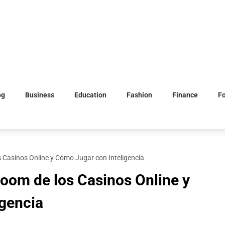
og
Business
Education
Fashion
Finance
F
s Casinos Online y Cómo Jugar con Inteligencia
Boom de los Casinos Online y
gencia