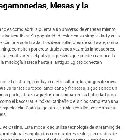
ragamonedas, Mesas y la
ano es como abrir la puerta a un universo de entretenimiento
as indiscutibles. Su popularidad reside en su simplicidad y en la
te con una sola tirada. Los desarrolladores de software, como
aming, compiten por crear títulos cada vez más innovadores,
onus creativas y jackpots progresivos que pueden cambiar la
la mitología azteca hasta el antiguo Egipto conectan
nde la estrategia influya en el resultado, los
juegos de mesa
sus variantes europea, americana y francesa, sigue siendo un
r su parte, atrae a aquellos que confían en su habilidad para
 como el baccarat, el póker Caribeño o el sic bo completan una
e experiencia. Cada juego ofrece tablas con límites de apuesta
ers.
Live Casino
. Esta modalidad utiliza tecnología de streaming de
s profesionales equipados con crupieres reales, decorados de