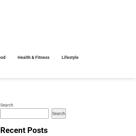
ood
Health & Fitness
Lifestyle
Search
Search
Recent Posts