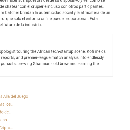
uede hacer sus apuestas desde su dispositivo y ver cómo se
 de chatear con el crupier e incluso con otros participantes.
m Catcher brindan la autenticidad social y la atmósfera de un
rol que solo el entorno online puede proporcionar. Esta
el futuro de la industria.
opologist touring the African tech-startup scene. Kofi melds
 reports, and premier-league match analysis into endlessly
 pursuits: brewing Ghanaian cold brew and learning the
 Allá del Juego
ara los…
ndo de…
 paso…
Cripto…