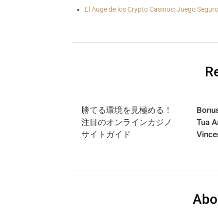
El Auge de los Crypto Casinos: Juego Seguro
Re
勝てる環境を見極める！
Bonu
注目のオンラインカジノ
Tua A
サイトガイド
Vincer
Abo