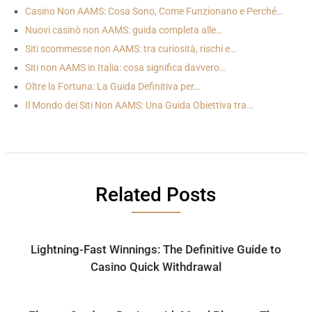
Casino Non AAMS: Cosa Sono, Come Funzionano e Perché…
Nuovi casinò non AAMS: guida completa alle…
Siti scommesse non AAMS: tra curiosità, rischi e…
Siti non AAMS in Italia: cosa significa davvero…
Oltre la Fortuna: La Guida Definitiva per…
Il Mondo dei Siti Non AAMS: Una Guida Obiettiva tra…
Related Posts
Lightning-Fast Winnings: The Definitive Guide to
Casino Quick Withdrawal