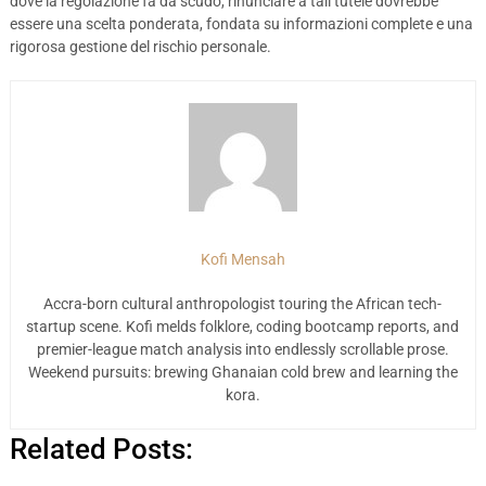
dove la regolazione fa da scudo, rinunciare a tali tutele dovrebbe
essere una scelta ponderata, fondata su informazioni complete e una
rigorosa gestione del rischio personale.
Kofi Mensah
Accra-born cultural anthropologist touring the African tech-
startup scene. Kofi melds folklore, coding bootcamp reports, and
premier-league match analysis into endlessly scrollable prose.
Weekend pursuits: brewing Ghanaian cold brew and learning the
kora.
Related Posts: