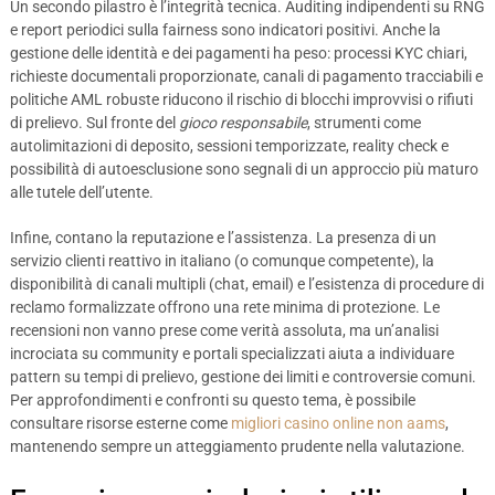
Un secondo pilastro è l’integrità tecnica. Auditing indipendenti su RNG
e report periodici sulla fairness sono indicatori positivi. Anche la
gestione delle identità e dei pagamenti ha peso: processi KYC chiari,
richieste documentali proporzionate, canali di pagamento tracciabili e
politiche AML robuste riducono il rischio di blocchi improvvisi o rifiuti
di prelievo. Sul fronte del
gioco responsabile
, strumenti come
autolimitazioni di deposito, sessioni temporizzate, reality check e
possibilità di autoesclusione sono segnali di un approccio più maturo
alle tutele dell’utente.
Infine, contano la reputazione e l’assistenza. La presenza di un
servizio clienti reattivo in italiano (o comunque competente), la
disponibilità di canali multipli (chat, email) e l’esistenza di procedure di
reclamo formalizzate offrono una rete minima di protezione. Le
recensioni non vanno prese come verità assoluta, ma un’analisi
incrociata su community e portali specializzati aiuta a individuare
pattern su tempi di prelievo, gestione dei limiti e controversie comuni.
Per approfondimenti e confronti su questo tema, è possibile
consultare risorse esterne come
migliori casino online non aams
,
mantenendo sempre un atteggiamento prudente nella valutazione.