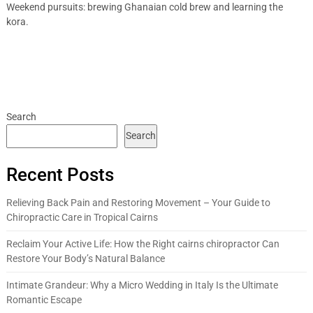
Weekend pursuits: brewing Ghanaian cold brew and learning the
kora.
Search
Search
Recent Posts
Relieving Back Pain and Restoring Movement – Your Guide to
Chiropractic Care in Tropical Cairns
Reclaim Your Active Life: How the Right cairns chiropractor Can
Restore Your Body’s Natural Balance
Intimate Grandeur: Why a Micro Wedding in Italy Is the Ultimate
Romantic Escape