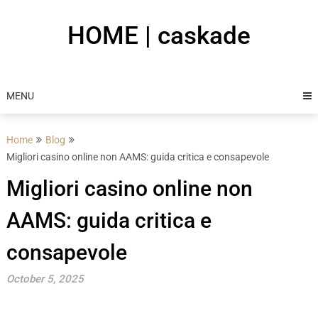
Skip
to
HOME | caskade
content
MENU
Home
Blog
Migliori casino online non AAMS: guida critica e consapevole
Migliori casino online non
AAMS: guida critica e
consapevole
October 5, 2025