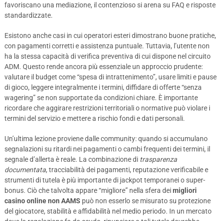
favoriscano una mediazione, il contenzioso si arena su FAQ e risposte
standardizzate.
Esistono anche casi in cui operatori esteri dimostrano buone pratiche,
con pagamenti corretti e assistenza puntuale. Tuttavia, l’utente non
ha la stessa capacità di verifica preventiva di cui dispone nel circuito
ADM. Questo rende ancora più essenziale un approccio prudente:
valutare il budget come “spesa di intrattenimento”, usare limiti e pause
di gioco, leggere integralmente i termini, diffidare di offerte “senza
wagering” se non supportate da condizioni chiare. È importante
ricordare che aggirare restrizioni territoriali o normative può violare i
termini del servizio e mettere a rischio fondi e dati personali.
Un’ultima lezione proviene dalle community: quando si accumulano
segnalazioni su ritardi nei pagamenti o cambi frequenti dei termini, il
segnale d’allerta è reale. La combinazione di
trasparenza
documentata
, tracciabilità dei pagamenti, reputazione verificabile e
strumenti di tutela è più importante di jackpot temporanei o super-
bonus. Ciò che talvolta appare “migliore” nella sfera dei
migliori
casino online non AAMS
può non esserlo se misurato su protezione
del giocatore, stabilità e affidabilità nel medio periodo. In un mercato