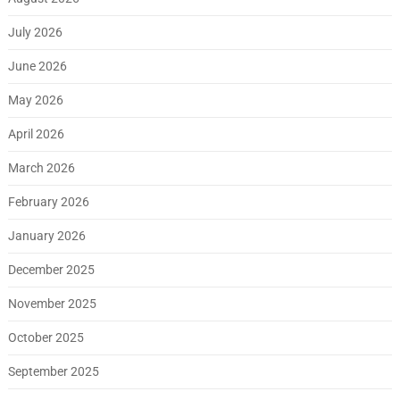
July 2026
June 2026
May 2026
April 2026
March 2026
February 2026
January 2026
December 2025
November 2025
October 2025
September 2025