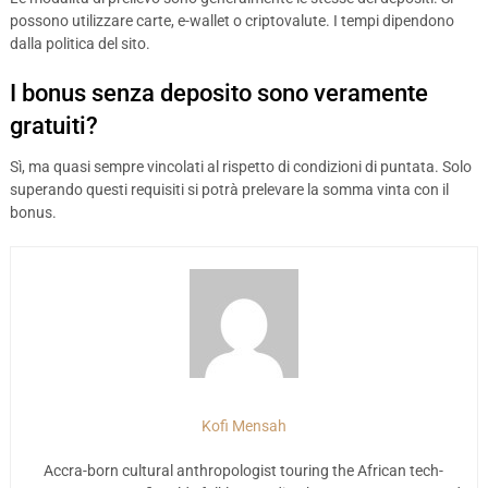
possono utilizzare carte, e-wallet o criptovalute. I tempi dipendono
dalla politica del sito.
I bonus senza deposito sono veramente
gratuiti?
Sì, ma quasi sempre vincolati al rispetto di condizioni di puntata. Solo
superando questi requisiti si potrà prelevare la somma vinta con il
bonus.
Kofi Mensah
Accra-born cultural anthropologist touring the African tech-