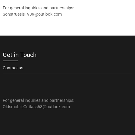
For general inquiries and partnerships:
Sonstruesis1939@outlook.com
Get in Touch
Contact us
For general inquiries and partnerships:
OldsmobileCutlass68@outlook.com