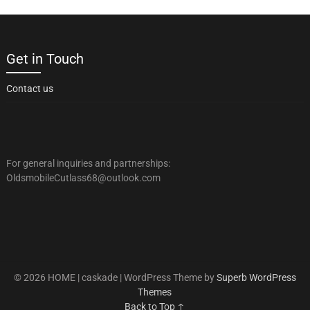
Get in Touch
Contact us
For general inquiries and partnerships:
OldsmobileCutlass68@outlook.com
© 2026 HOME | caskade
| WordPress Theme by
Superb WordPress
Themes
Back to Top ↑