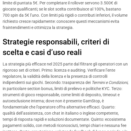
limite di puntata 5€. Per completare il rollover servono 3.500€ di
giocate qualificanti; se le slot scelta contribuisce al 100%, bastano
700 spin da 5€ l’uno. Con limiti più rigidi o contributi inferiori, il volume
richiesto cresce rapidamente: conoscere questi meccanismi evita
fraintendimenti e ottimizza la strategia.
Strategie responsabili, criteri di
scelta e casi d’uso reali
La strategia più efficace nel 2025 parte dal filtrare gli operatori con un
rigoroso set di criteri. Primo: licenza e auditing. Verificare l’ente
regolatore, la validità della licenza e la presenza di controlli
indipendenti sui giochi. Secondo: trasparenza dei
Termini e Condizioni
,
in particolare section bonus, limiti di prelievo e politiche KYC. Terzo:
strumenti di gioco responsabile, come limiti di deposito, timeout e
autoesclusione interna; dove non è presente GamStop, è
fondamentale che l’operatore offra alternative efficaci. Quarto:
qualità dell’assistenza, con chat in italiano o inglese competente,
tempi di risposta rapidi e soluzioni documentate. Quinto: ecosistema
pagamenti solido, con metodi riconosciuti, tempi chiari e nessuna fee