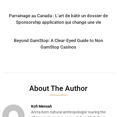
Parrainage au Canada : L’art de bâtir un dossier de
Sponsorship application qui change une vie
Beyond GamStop: A Clear‑Eyed Guide to Non
GamStop Casinos
About The Author
Kofi Mensah
Accra-born cultural anthropologist touring the