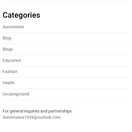
Categories
Automotive
Blog
Blogv
Education
Fashion
Health
Uncategorized
For general inquiries and partnerships:
Sonstruesis1939@outlook.com