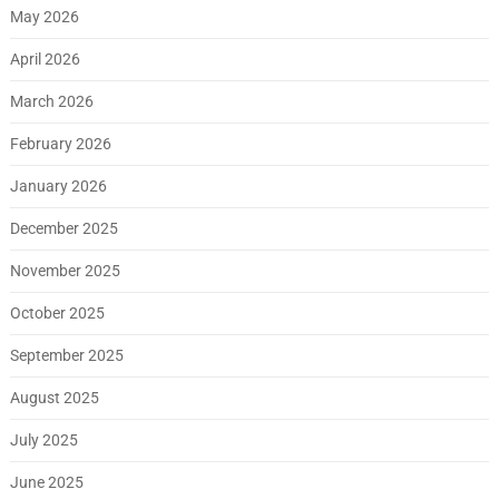
May 2026
April 2026
March 2026
February 2026
January 2026
December 2025
November 2025
October 2025
September 2025
August 2025
July 2025
June 2025