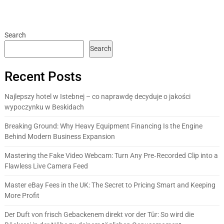
Search
Search
Recent Posts
Najlepszy hotel w Istebnej – co naprawdę decyduje o jakości
wypoczynku w Beskidach
Breaking Ground: Why Heavy Equipment Financing Is the Engine
Behind Modern Business Expansion
Mastering the Fake Video Webcam: Turn Any Pre‑Recorded Clip into a
Flawless Live Camera Feed
Master eBay Fees in the UK: The Secret to Pricing Smart and Keeping
More Profit
Der Duft von frisch Gebackenem direkt vor der Tür: So wird die