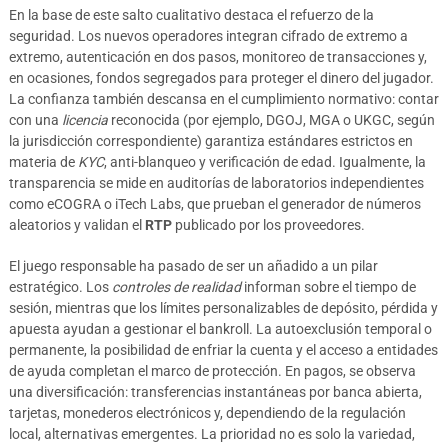
En la base de este salto cualitativo destaca el refuerzo de la
seguridad. Los nuevos operadores integran cifrado de extremo a
extremo, autenticación en dos pasos, monitoreo de transacciones y,
en ocasiones, fondos segregados para proteger el dinero del jugador.
La confianza también descansa en el cumplimiento normativo: contar
con una
licencia
reconocida (por ejemplo, DGOJ, MGA o UKGC, según
la jurisdicción correspondiente) garantiza estándares estrictos en
materia de
KYC
, anti-blanqueo y verificación de edad. Igualmente, la
transparencia se mide en auditorías de laboratorios independientes
como eCOGRA o iTech Labs, que prueban el generador de números
aleatorios y validan el
RTP
publicado por los proveedores.
El juego responsable ha pasado de ser un añadido a un pilar
estratégico. Los
controles de realidad
informan sobre el tiempo de
sesión, mientras que los límites personalizables de depósito, pérdida y
apuesta ayudan a gestionar el bankroll. La autoexclusión temporal o
permanente, la posibilidad de enfriar la cuenta y el acceso a entidades
de ayuda completan el marco de protección. En pagos, se observa
una diversificación: transferencias instantáneas por banca abierta,
tarjetas, monederos electrónicos y, dependiendo de la regulación
local, alternativas emergentes. La prioridad no es solo la variedad,