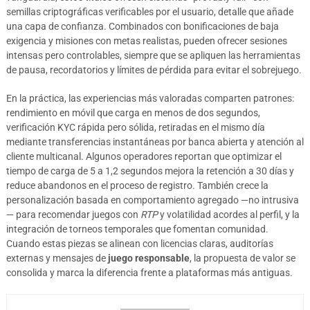
semillas criptográficas verificables por el usuario, detalle que añade
una capa de confianza. Combinados con bonificaciones de baja
exigencia y misiones con metas realistas, pueden ofrecer sesiones
intensas pero controlables, siempre que se apliquen las herramientas
de pausa, recordatorios y límites de pérdida para evitar el sobrejuego.
En la práctica, las experiencias más valoradas comparten patrones:
rendimiento en móvil que carga en menos de dos segundos,
verificación KYC rápida pero sólida, retiradas en el mismo día
mediante transferencias instantáneas por banca abierta y atención al
cliente multicanal. Algunos operadores reportan que optimizar el
tiempo de carga de 5 a 1,2 segundos mejora la retención a 30 días y
reduce abandonos en el proceso de registro. También crece la
personalización basada en comportamiento agregado —no intrusiva
— para recomendar juegos con
RTP
y volatilidad acordes al perfil, y la
integración de torneos temporales que fomentan comunidad.
Cuando estas piezas se alinean con licencias claras, auditorías
externas y mensajes de
juego responsable
, la propuesta de valor se
consolida y marca la diferencia frente a plataformas más antiguas.