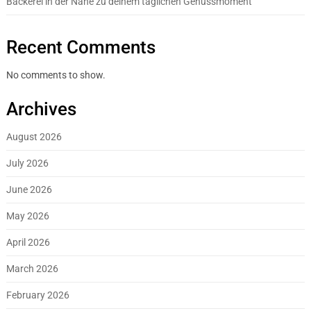
Bäckerei in der Nähe zu deinem täglichen Genussmoment
Recent Comments
No comments to show.
Archives
August 2026
July 2026
June 2026
May 2026
April 2026
March 2026
February 2026