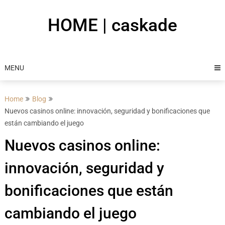
Skip
to
HOME | caskade
content
MENU
Home
Blog
Nuevos casinos online: innovación, seguridad y bonificaciones que
están cambiando el juego
Nuevos casinos online:
innovación, seguridad y
bonificaciones que están
cambiando el juego