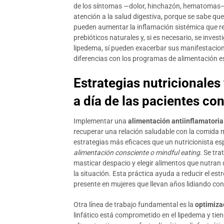
de los síntomas —dolor, hinchazón, hematomas— y 
atención a la salud digestiva, porque se sabe qu
pueden aumentar la inflamación sistémica que ret
prebióticos naturales y, si es necesario, se inve
lipedema, sí pueden exacerbar sus manifestacio
diferencias con los programas de alimentación e
Estrategias nutricionales
a día de las pacientes co
Implementar una
alimentación antiinflamatoria
recuperar una relación saludable con la comida 
estrategias más eficaces que un nutricionista es
alimentación consciente o mindful eating
. Se tr
masticar despacio y elegir alimentos que nutra
la situación. Esta práctica ayuda a reducir el est
presente en mujeres que llevan años lidiando con
Otra línea de trabajo fundamental es la
optimizac
linfático está comprometido en el lipedema y tie