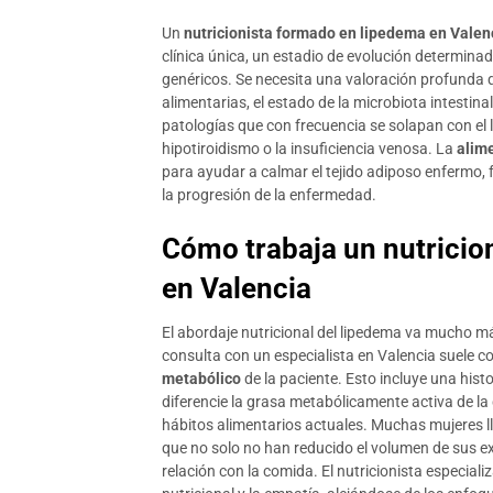
Un
nutricionista formado en lipedema en Valen
clínica única, un estadio de evolución determina
genéricos. Se necesita una valoración profunda
alimentarias, el estado de la microbiota intestinal
patologías que con frecuencia se solapan con el l
hipotiroidismo o la insuficiencia venosa. La
alime
para ayudar a calmar el tejido adiposo enfermo, fa
la progresión de la enfermedad.
Cómo trabaja un nutricio
en Valencia
El abordaje nutricional del lipedema va mucho más
consulta con un especialista en Valencia suele
metabólico
de la paciente. Esto incluye una histo
diferencie la grasa metabólicamente activa de la 
hábitos alimentarios actuales. Muchas mujeres l
que no solo no han reducido el volumen de sus e
relación con la comida. El nutricionista especiali