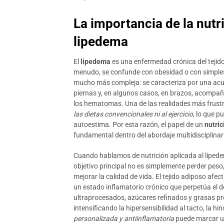
La importancia de la nutri
lipedema
El
lipedema
es una enfermedad crónica del tejido
menudo, se confunde con obesidad o con simples
mucho más compleja: se caracteriza por una acu
piernas y, en algunos casos, en brazos, acompañ
los hematomas. Una de las realidades más frust
las dietas convencionales ni al ejercicio
, lo que 
autoestima. Por esta razón, el papel de un
nutri
fundamental dentro del abordaje multidisciplinar
Cuando hablamos de nutrición aplicada al lipede
objetivo principal no es simplemente perder peso
mejorar la calidad de vida. El tejido adiposo af
un estado inflamatorio crónico que perpetúa el d
ultraprocesados, azúcares refinados y grasas pr
intensificando la hipersensibilidad al tacto, la h
personalizada y antiinflamatoria
puede marcar una