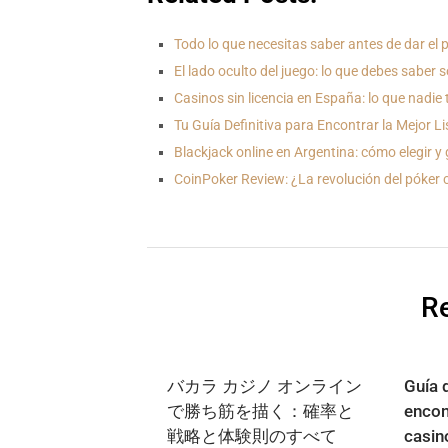
Todo lo que necesitas saber antes de dar el
El lado oculto del juego: lo que debes saber 
Casinos sin licencia en España: lo que nadie 
Tu Guía Definitiva para Encontrar la Mejor L
Blackjack online en Argentina: cómo elegir y
CoinPoker Review: ¿La revolución del póker
Re
バカラ カジノ オンライン
Guía d
で勝ち筋を描く：確率と
encon
戦略と体験則のすべて
casin