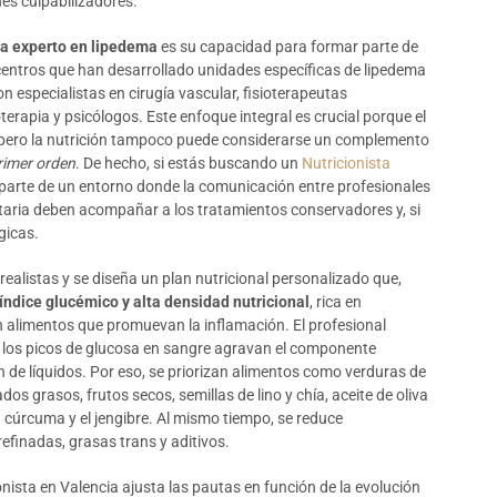
ues culpabilizadores.
ta experto en lipedema
es su capacidad para formar parte de
 centros que han desarrollado unidades específicas de lipedema
 especialistas en cirugía vascular, fisioterapeutas
terapia y psicólogos. Este enfoque integral es crucial porque el
, pero la nutrición tampoco puede considerarse un complemento
rimer orden
. De hecho, si estás buscando un
Nutricionista
parte de un entorno donde la comunicación entre profesionales
ntaria deben acompañar a los tratamientos conservadores y, si
gicas.
s realistas y se diseña un plan nutricional personalizado que,
 índice glucémico y alta densidad nutricional
, rica en
n alimentos que promuevan la inflamación. El profesional
 y los picos de glucosa en sangre agravan el componente
n de líquidos. Por eso, se priorizan alimentos como verduras de
dos grasos, frutos secos, semillas de lino y chía, aceite de oliva
a cúrcuma y el jengibre. Al mismo tiempo, se reduce
efinadas, grasas trans y aditivos.
onista en Valencia ajusta las pautas en función de la evolución