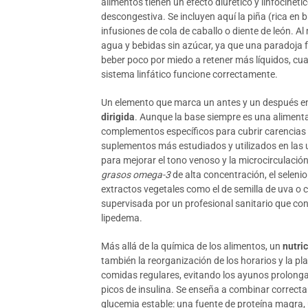
alimentos tienen un efecto diurético y linfocinéti
descongestiva. Se incluyen aquí la piña (rica en bro
infusiones de cola de caballo o diente de león. 
agua y bebidas sin azúcar, ya que una paradoja 
beber poco por miedo a retener más líquidos, cua
sistema linfático funcione correctamente.
Un elemento que marca un antes y un después en 
dirigida
. Aunque la base siempre es una aliment
complementos específicos para cubrir carencias o
suplementos más estudiados y utilizados en las 
para mejorar el tono venoso y la microcirculación
grasos omega-3
de alta concentración, el selenio
extractos vegetales como el de semilla de uva o c
supervisada por un profesional sanitario que cono
lipedema.
Más allá de la química de los alimentos, un
nutri
también la reorganización de los horarios y la p
comidas regulares, evitando los ayunos prolon
picos de insulina. Se enseña a combinar correct
glucemia estable: una fuente de proteína magra,