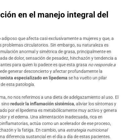
ción en el manejo integral del
 adiposo que afecta casi exclusivamente a mujeres y que, a
 problemas circulatorios. Sin embargo, su naturaleza es
mulación anormal y simétrica de grasa, principalmente en
ada de dolor, sensación de pesadez, hinchazón y tendencia a
rantes para quien lo padece es que esta grasa
no responde a
puede generar desconcierto y afectar profundamente la
cionista especializado en lipedema
se ha vuelto un pilar
 de esta patología.
ma, no nos referimos a una dieta de adelgazamiento al uso. El
, sino
reducir la inflamación sistémica
, aliviar los síntomas y
ectado por el lipedema es metabólicamente muy activo y genera
olor y el edema. Una alimentación inadecuada, rica en
oinflamatorias, actúa como un acelerador de ese proceso,
inchazón y la fatiga. En cambio, una
estrategia nutricional
 diferencia sustancial en el día a día de estas pacientes.