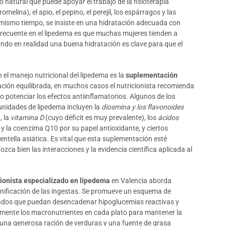
co natural que puede apoyar el trabajo de la fisioterapia
melina), el apio, el pepino, el perejil, los espárragos y las
Al mismo tiempo, se insiste en una hidratación adecuada con
frecuente en el lipedema es que muchas mujeres tienden a
ndo en realidad una buena hidratación es clave para que el
el manejo nutricional del lipedema es la
suplementación
ación equilibrada, en muchos casos el nutricionista recomienda
 potenciar los efectos antiinflamatorios. Algunos de los
unidades de lipedema incluyen la
diosmina y los flavonoides
, la
vitamina D
(cuyo déficit es muy prevalente), los
ácidos
 y la coenzima Q10 por su papel antioxidante, y ciertos
entella asiática. Es vital que esta suplementación esté
zca bien las interacciones y la evidencia científica aplicada al
cionista especializado en lipedema
en Valencia aborda
lanificación de las ingestas. Se promueve un esquema de
gados que puedan desencadenar hipoglucemias reactivas y
amente los macronutrientes en cada plato para mantener la
 una generosa ración de verduras y una fuente de grasa