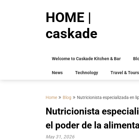
Skip
to
HOME |
content
caskade
Welcome to Caskade Kitchen & Bar
Bl
News
Technology
Travel & Tours
Home
Blog
Nutricionista especializada en l
Nutricionista especial
el poder de la aliment
May 31, 2026