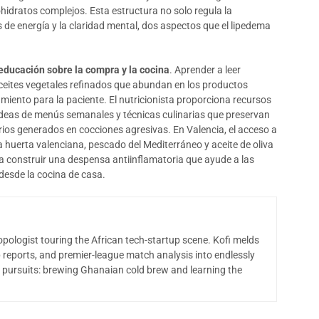
idratos complejos. Esta estructura no solo regula la
 de energía y la claridad mental, dos aspectos que el lipedema
educación sobre la compra y la cocina
. Aprender a leer
 aceites vegetales refinados que abundan en los productos
iento para la paciente. El nutricionista proporciona recursos
ideas de menús semanales y técnicas culinarias que preservan
rios generados en cocciones agresivas. En Valencia, el acceso a
 huerta valenciana, pescado del Mediterráneo y aceite de oliva
ra construir una despensa antiinflamatoria que ayude a las
desde la cocina de casa.
opologist touring the African tech-startup scene. Kofi melds
 reports, and premier-league match analysis into endlessly
 pursuits: brewing Ghanaian cold brew and learning the