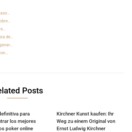
 paso…
sobre…
te…
ista de…
 ganar…
 con…
lated Posts
efinitiva para
Kirchner Kunst kaufen: Ihr
trar los mejores
Weg zu einem Original von
os poker online
Ernst Ludwig Kirchner