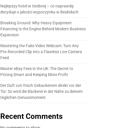
Najlepszy hotel w Istebnej – co naprawdę
decyduje o jakości wypoczynku w Beskidach
Breaking Ground: Why Heavy Equipment
Financing Is the Engine Behind Modern Business
Expansion
Mastering the Fake Video Webcam: Turn Any
Pre‑Recorded Clip into a Flawless Live Camera
Feed
Master eBay Fees in the UK: The Secret to
Pricing Smart and Keeping More Profit
Der Duft von frisch Gebackenem direkt vor der
Tür: So wird die Bäckerei in der Nähe zu deinem
täglichen Genussmoment
Recent Comments
No comments to show.