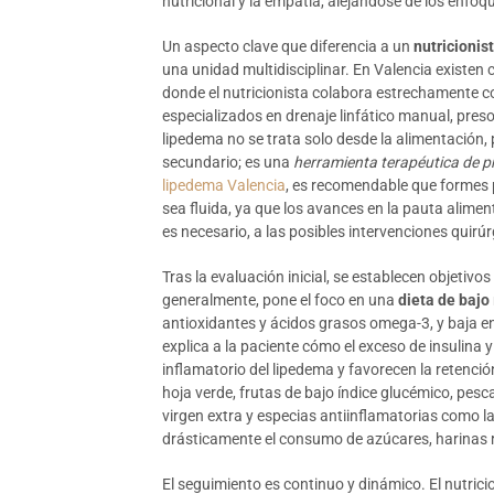
nutricional y la empatía, alejándose de los enfoq
Un aspecto clave que diferencia a un
nutricionis
una unidad multidisciplinar. En Valencia existen
donde el nutricionista colabora estrechamente con
especializados en drenaje linfático manual, preso
lipedema no se trata solo desde la alimentación
secundario; es una
herramienta terapéutica de p
lipedema Valencia
, es recomendable que formes 
sea fluida, ya que los avances en la pauta alime
es necesario, a las posibles intervenciones quirúr
Tras la evaluación inicial, se establecen objetivo
generalmente, pone el foco en una
dieta de bajo
antioxidantes y ácidos grasos omega-3, y baja e
explica a la paciente cómo el exceso de insulina
inflamatorio del lipedema y favorecen la retenció
hoja verde, frutas de bajo índice glucémico, pesca
virgen extra y especias antiinflamatorias como l
drásticamente el consumo de azúcares, harinas r
El seguimiento es continuo y dinámico. El nutrici