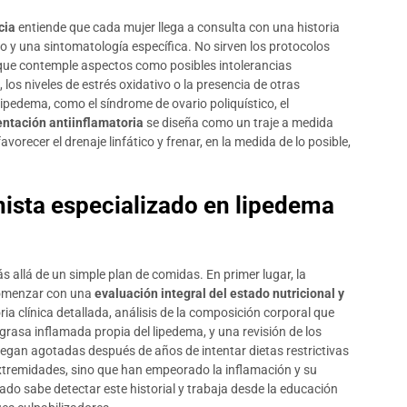
cia
entiende que cada mujer llega a consulta con una historia
do y una sintomatología específica. No sirven los protocolos
 que contemple aspectos como posibles intolerancias
, los niveles de estrés oxidativo o la presencia de otras
ipedema, como el síndrome de ovario poliquístico, el
ntación antiinflamatoria
se diseña como un traje a medida
vorecer el drenaje linfático y frenar, en la medida de lo posible,
nista especializado en lipedema
 allá de un simple plan de comidas. En primer lugar, la
 comenzar con una
evaluación integral del estado nutricional y
ria clínica detallada, análisis de la composición corporal que
grasa inflamada propia del lipedema, y una revisión de los
legan agotadas después de años de intentar dietas restrictivas
xtremidades, sino que han empeorado la inflamación y su
zado sabe detectar este historial y trabaja desde la educación