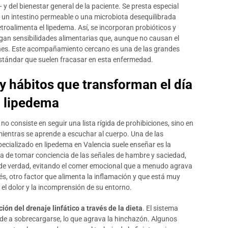
del bienestar general de la paciente. Se presta especial
e un intestino permeable o una microbiota desequilibrada
roalimenta el lipedema. Así, se incorporan probióticos y
stigan sensibilidades alimentarias que, aunque no causan el
nes. Este acompañamiento cercano es una de las grandes
stándar que suelen fracasar en esta enfermedad.
 y hábitos que transforman el día
n lipedema
no consiste en seguir una lista rígida de prohibiciones, sino en
mientras se aprende a escuchar al cuerpo. Una de las
pecializado en lipedema en Valencia suele enseñar es la
ata de tomar conciencia de las señales de hambre y saciedad,
n de verdad, evitando el comer emocional que a menudo agrava
rés, otro factor que alimenta la inflamación y que está muy
 el dolor y la incomprensión de su entorno.
ión del drenaje linfático a través de la dieta
. El sistema
nde a sobrecargarse, lo que agrava la hinchazón. Algunos