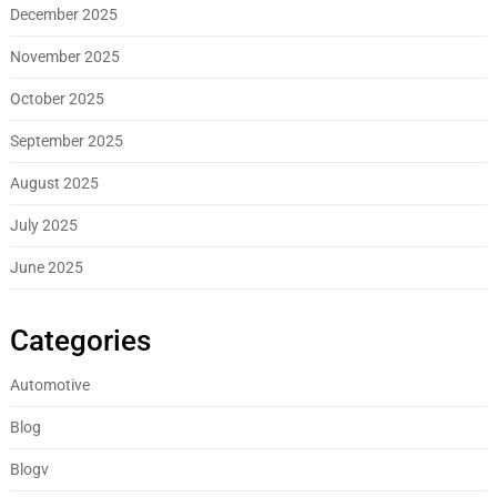
December 2025
November 2025
October 2025
September 2025
August 2025
July 2025
June 2025
Categories
Automotive
Blog
Blogv