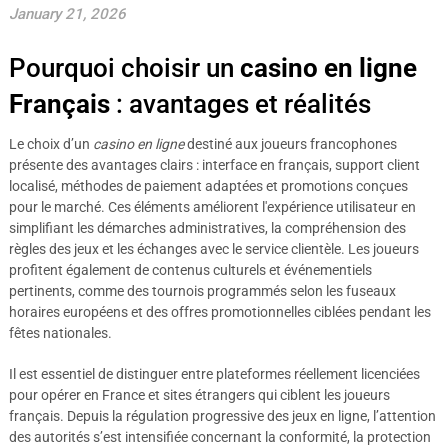
January 21, 2026
Pourquoi choisir un
casino en ligne
Français
: avantages et réalités
Le choix d’un
casino en ligne
destiné aux joueurs francophones
présente des avantages clairs : interface en français, support client
localisé, méthodes de paiement adaptées et promotions conçues
pour le marché. Ces éléments améliorent l'expérience utilisateur en
simplifiant les démarches administratives, la compréhension des
règles des jeux et les échanges avec le service clientèle. Les joueurs
profitent également de contenus culturels et événementiels
pertinents, comme des tournois programmés selon les fuseaux
horaires européens et des offres promotionnelles ciblées pendant les
fêtes nationales.
Il est essentiel de distinguer entre plateformes réellement licenciées
pour opérer en France et sites étrangers qui ciblent les joueurs
français. Depuis la régulation progressive des jeux en ligne, l’attention
des autorités s’est intensifiée concernant la conformité, la protection