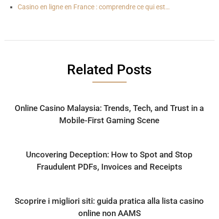
Casino en ligne en France : comprendre ce qui est…
Related Posts
Online Casino Malaysia: Trends, Tech, and Trust in a
Mobile-First Gaming Scene
Uncovering Deception: How to Spot and Stop
Fraudulent PDFs, Invoices and Receipts
Scoprire i migliori siti: guida pratica alla lista casino
online non AAMS