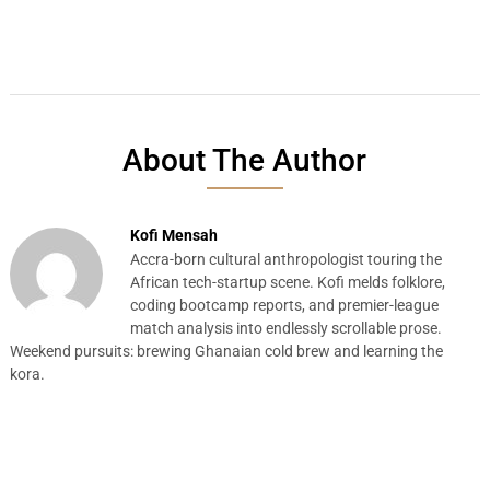
About The Author
Kofi Mensah
Accra-born cultural anthropologist touring the
African tech-startup scene. Kofi melds folklore,
coding bootcamp reports, and premier-league
match analysis into endlessly scrollable prose.
Weekend pursuits: brewing Ghanaian cold brew and learning the
kora.