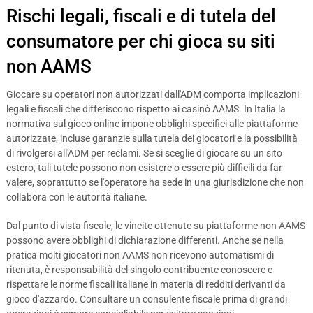
Rischi legali, fiscali e di tutela del
consumatore per chi gioca su siti
non AAMS
Giocare su operatori non autorizzati dall'ADM comporta implicazioni
legali e fiscali che differiscono rispetto ai casinò AAMS. In Italia la
normativa sul gioco online impone obblighi specifici alle piattaforme
autorizzate, incluse garanzie sulla tutela dei giocatori e la possibilità
di rivolgersi all'ADM per reclami. Se si sceglie di giocare su un sito
estero, tali tutele possono non esistere o essere più difficili da far
valere, soprattutto se l'operatore ha sede in una giurisdizione che non
collabora con le autorità italiane.
Dal punto di vista fiscale, le vincite ottenute su piattaforme non AAMS
possono avere obblighi di dichiarazione differenti. Anche se nella
pratica molti giocatori non AAMS non ricevono automatismi di
ritenuta, è responsabilità del singolo contribuente conoscere e
rispettare le norme fiscali italiane in materia di redditi derivanti da
gioco d'azzardo. Consultare un consulente fiscale prima di grandi