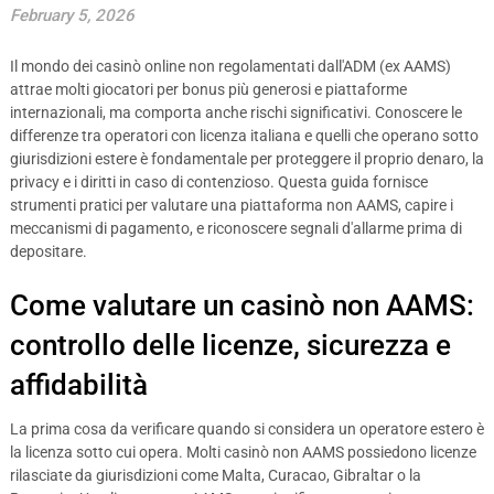
February 5, 2026
Il mondo dei casinò online non regolamentati dall'ADM (ex AAMS)
attrae molti giocatori per bonus più generosi e piattaforme
internazionali, ma comporta anche rischi significativi. Conoscere le
differenze tra operatori con licenza italiana e quelli che operano sotto
giurisdizioni estere è fondamentale per proteggere il proprio denaro, la
privacy e i diritti in caso di contenzioso. Questa guida fornisce
strumenti pratici per valutare una piattaforma non AAMS, capire i
meccanismi di pagamento, e riconoscere segnali d'allarme prima di
depositare.
Come valutare un casinò non AAMS:
controllo delle licenze, sicurezza e
affidabilità
La prima cosa da verificare quando si considera un operatore estero è
la licenza sotto cui opera. Molti casinò non AAMS possiedono licenze
rilasciate da giurisdizioni come Malta, Curacao, Gibraltar o la