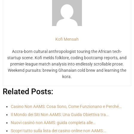
Kofi Mensah
Accra-born cultural anthropologist touring the African tech-
startup scene. Kofi melds folklore, coding bootcamp reports, and
premier-league match analysis into endlessly scrollable prose.
Weekend pursuits: brewing Ghanaian cold brew and learning the
kora.
Related Posts:
Casino Non AAMS: Cosa Sono, Come Funzionano e Perché…
Il Mondo dei Siti Non AAMS: Una Guida Obiettiva tra…
Nuovi casinò non AAMS: guida completa alle…
Scopri tutto sulla lista dei casino online non AAMS:…