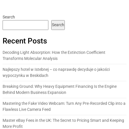
Search
Search
Recent Posts
Decoding Light Absorption: How the Extinction Coefficient
Transforms Molecular Analysis
Najlepszy hotel w Istebnej – co naprawdę decyduje o jakości
wypoczynku w Beskidach
Breaking Ground: Why Heavy Equipment Financing Is the Engine
Behind Modern Business Expansion
Mastering the Fake Video Webcam: Turn Any Pre‑Recorded Clip into a
Flawless Live Camera Feed
Master eBay Fees in the UK: The Secret to Pricing Smart and Keeping
More Profit