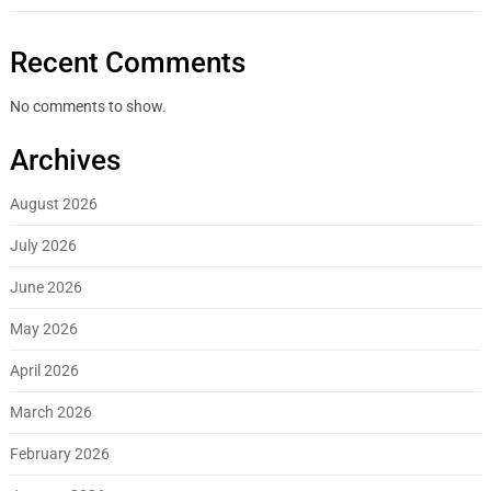
Recent Comments
No comments to show.
Archives
August 2026
July 2026
June 2026
May 2026
April 2026
March 2026
February 2026