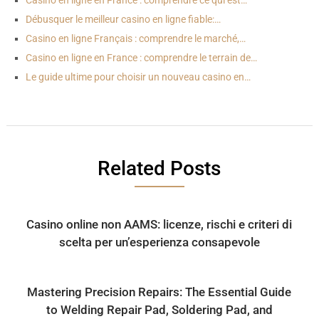
Casino en ligne en France : comprendre ce qui est…
Débusquer le meilleur casino en ligne fiable:…
Casino en ligne Français : comprendre le marché,…
Casino en ligne en France : comprendre le terrain de…
Le guide ultime pour choisir un nouveau casino en…
Related Posts
Casino online non AAMS: licenze, rischi e criteri di
scelta per un’esperienza consapevole
Mastering Precision Repairs: The Essential Guide
to Welding Repair Pad, Soldering Pad, and