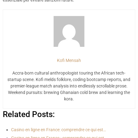
essenziale per evitare sanzioni future.
Kofi Mensah
Accra-born cultural anthropologist touring the African tech-
startup scene. Kofi melds folklore, coding bootcamp reports, and
premier-league match analysis into endlessly scrollable prose.
Weekend pursuits: brewing Ghanaian cold brew and learning the
kora.
Related Posts:
Casino en ligne en France: comprendre ce qui est…