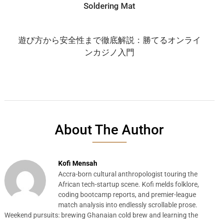
Soldering Mat
遊び方から安全性まで徹底解説：勝てるオンライ
ンカジノ入門
About The Author
Kofi Mensah
Accra-born cultural anthropologist touring the
African tech-startup scene. Kofi melds folklore,
coding bootcamp reports, and premier-league
match analysis into endlessly scrollable prose.
Weekend pursuits: brewing Ghanaian cold brew and learning the