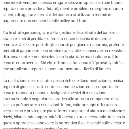
consistenti vengono spesso erogate senza intoppi su siti con buona
reputazione e provider affidabili, mentre problemi emergono quando
si tenta di aggirare i termini dei bonus o si utilizzano metodi di
pagamento non consentiti dalle policy anti-frode.
Tra le strategie consigliate c'è la gestione disciplinata del bankroll:
stabilire limiti di perdita e di vincita riduce il rischio di decisioni
emotive. Utilizzare portafogli separati per gioco e risparmio, preferire
metodi di pagamento con storico tracciabile e conservare screenshot
di transazioni e comunicazioni con la piattaforma risultano utili in
caso di controversia. Siti che offrono la funzionalità "provably fair" o
che pubblicano report di payout aumentano il livello di fiducia.
La risoluzione delle dispute spesso richiede documentazione precisa:
registri di gioco, estratti conto e comunicazioni con il supporto. In
caso di mancata risposta, rivolgersi a servizi di mediazione
internazionale o segnalare la pratica alle autorità competenti della
licenza può portare a risoluzioni. Infine, valutare ogni offerta con
scetticismo e privilegiare piattaforme trasparenti aiuta a minimizzare i
rischi, bilanciando opportunità di vincita e tutela personale. Incluso in
questo approccio, conoscere la normativa fiscale locale sulle vincite è