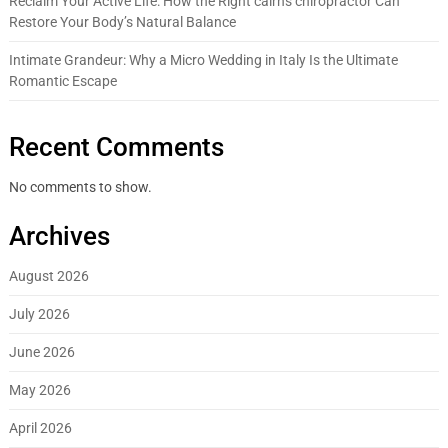
Reclaim Your Active Life: How the Right cairns chiropractor Can
Restore Your Body’s Natural Balance
Intimate Grandeur: Why a Micro Wedding in Italy Is the Ultimate
Romantic Escape
Recent Comments
No comments to show.
Archives
August 2026
July 2026
June 2026
May 2026
April 2026