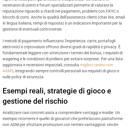
recensioni di utenti e forum specializzati permette di valutare la
reputazione riguardo a ritardi nei pagamenti, problemi con il KYC o
blocchi di conti. Anche la qualità dell'assistenza clienti (chat live, email
in lingua italiana, tempi di risposta) è un indicatore importante per la
gestione di eventuali controversie.
I metodi di pagamento influenzano l'esperienza: carte, portafogli
elettronici e criptovalute offrono diversi gradi di rapidità e privacy. È
fondamentale leggere con attenzione i termini dei bonus, i requisiti di
wagering e le condizioni di prelievo per evitare sorprese. Per una lista
aggiornata e recensioni imparziali, consulta
migliori casino non
AAMS
, integrando sempre controlli personali sui requisiti di gioco e
sulle policy di sicurezza.
Esempi reali, strategie di gioco e
gestione del rischio
Analizzare casi concreti aiuta a comprendere vantaggi e insidie. Un
esempio ricorrente è quello di giocatori che preferiscono piattaforme
non ADM per sfruttare promozioni con termini vantaggiosi: vincite