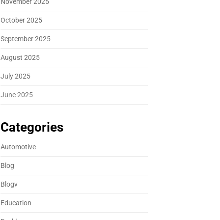
November 2025
October 2025
September 2025
August 2025
July 2025
June 2025
Categories
Automotive
Blog
Blogv
Education