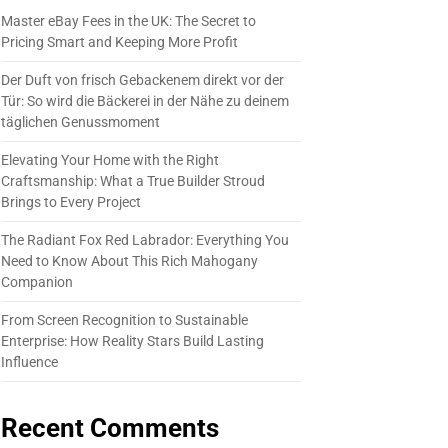
Master eBay Fees in the UK: The Secret to
Pricing Smart and Keeping More Profit
Der Duft von frisch Gebackenem direkt vor der
Tür: So wird die Bäckerei in der Nähe zu deinem
täglichen Genussmoment
Elevating Your Home with the Right
Craftsmanship: What a True Builder Stroud
Brings to Every Project
The Radiant Fox Red Labrador: Everything You
Need to Know About This Rich Mahogany
Companion
From Screen Recognition to Sustainable
Enterprise: How Reality Stars Build Lasting
Influence
Recent Comments