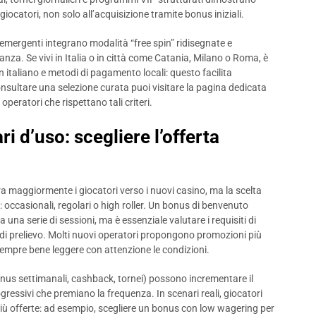
iocatori, non solo all’acquisizione tramite bonus iniziali.
 emergenti integrano modalità “free spin” ridisegnate e
za. Se vivi in Italia o in città come Catania, Milano o Roma, è
n italiano e metodi di pagamento locali: questo facilita
onsultare una selezione curata puoi visitare la pagina dedicata
operatori che rispettano tali criteri.
i d’uso: scegliere l’offerta
a maggiormente i giocatori verso i nuovi casino, ma la scelta
: occasionali, regolari o high roller. Un bonus di benvenuto
una serie di sessioni, ma è essenziale valutare i requisiti di
li di prelievo. Molti nuovi operatori propongono promozioni più
è sempre bene leggere con attenzione le condizioni.
onus settimanali, cashback, tornei) possono incrementare il
rogressivi che premiano la frequenza. In scenari reali, giocatori
 più offerte: ad esempio, scegliere un bonus con low wagering per