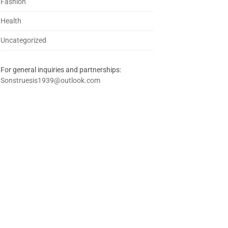
Fashion
Health
Uncategorized
For general inquiries and partnerships:
Sonstruesis1939@outlook.com