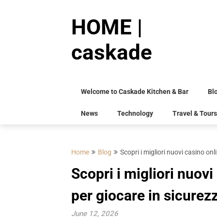
Skip
to
HOME |
content
caskade
Welcome to Caskade Kitchen & Bar
Bl
News
Technology
Travel & Tours
Home
Blog
Scopri i migliori nuovi casino onl
Scopri i migliori nuovi
per giocare in sicurez
June 12, 2026