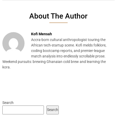
About The Author
Kofi Mensah
Accra-born cultural anthropologist touring the
African tech-startup scene. Kofi melds folklore,
coding bootcamp reports, and premier-league
match analysis into endlessly scrollable prose.
Weekend pursuits: brewing Ghanaian cold brew and learning the
kora.
Search
Search