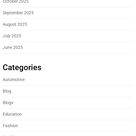
October 2025
September 2025
August 2025
July 2025
June 2025
Categories
Automotive
Blog
Blogv
Education
Fashion