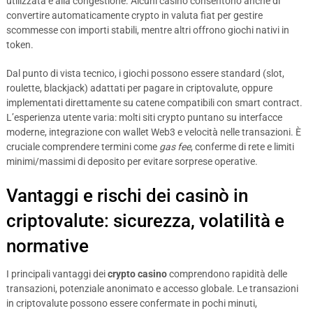
utilizzata e alla congestione. Alcuni casino consentono anche di
convertire automaticamente crypto in valuta fiat per gestire
scommesse con importi stabili, mentre altri offrono giochi nativi in
token.
Dal punto di vista tecnico, i giochi possono essere standard (slot,
roulette, blackjack) adattati per pagare in criptovalute, oppure
implementati direttamente su catene compatibili con smart contract.
L’esperienza utente varia: molti siti crypto puntano su interfacce
moderne, integrazione con wallet Web3 e velocità nelle transazioni. È
cruciale comprendere termini come
gas fee
, conferme di rete e limiti
minimi/massimi di deposito per evitare sorprese operative.
Vantaggi e rischi dei casinò in
criptovalute: sicurezza, volatilità e
normative
I principali vantaggi dei
crypto casino
comprendono rapidità delle
transazioni, potenziale anonimato e accesso globale. Le transazioni
in criptovalute possono essere confermate in pochi minuti,