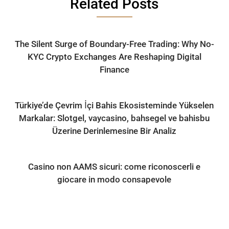
Related Posts
The Silent Surge of Boundary-Free Trading: Why No-
KYC Crypto Exchanges Are Reshaping Digital
Finance
Türkiye’de Çevrim İçi Bahis Ekosisteminde Yükselen
Markalar: Slotgel, vaycasino, bahsegel ve bahisbu
Üzerine Derinlemesine Bir Analiz
Casino non AAMS sicuri: come riconoscerli e
giocare in modo consapevole