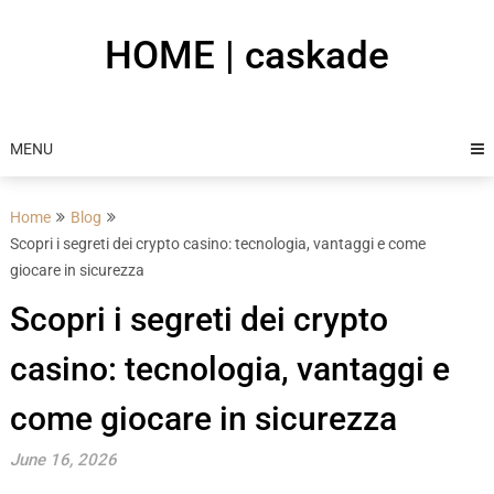
Skip
to
HOME | caskade
content
MENU
Home
Blog
Scopri i segreti dei crypto casino: tecnologia, vantaggi e come
giocare in sicurezza
Scopri i segreti dei crypto
casino: tecnologia, vantaggi e
come giocare in sicurezza
June 16, 2026