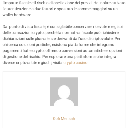
l’impatto fiscale e il rischio di oscillazione dei prezzi. Ha inoltre attivato
l’autenticazione a due fattori e spostato le somme maggiori su un
wallet hardware.
Dal punto di vista fiscale, è consigliabile conservare ricevute e registri
delle transazioni crypto, perché la normativa fiscale può richiedere
dichiarazioni sulle plusvalenze derivanti dall’uso di criptovalute. Per
chi cerca soluzioni pratiche, esistono piattaforme che integrano
pagamenti fiat e crypto, offrendo conversioni automatiche e opzioni
di gestione del rischio. Per esplorare una piattaforma che integra
diverse criptovalute e giochi, visita
crypto casino
.
Kofi Mensah