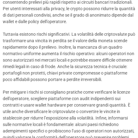
consentendo prelievi più rapidi rispetto ai circuiti bancari tradizionali.
Per utenti interessati alla privacy, le crypto possono ridurre la quantità
di dati personali condivisi, anche se il grado di anonimato dipende dal
wallet e dalle policy dell’operatore.
Tuttavia esistono rischi significativi. La volatilità delle criptovalute può
trasformare una vincita in perdita se il valore della moneta scende
rapidamente dopo il prelievo. Inoltre, la mancanza di un quadro
normativo uniforme aumenta il rischio operativo: alcuni operatori non
sono autorizzati nei mercati locali e potrebbe essere difficile ottenere
rimedi legali in caso di frode. Anche la sicurezza tecnica è cruciale:
portafogli non protetti, chiavi private compromesse o piattaforme
poco affidabili possono portare a perdite irreversibili.
Per mitigare i rischi si consigliano pratiche come verificare le licenze
dell’operatore, scegliere piattaforme con audit indipendenti sui
contratti e usare wallet hardware per conservare grandi quantità. È
utile anche diversificare le criptovalute o convertire le vincite in
stablecoin per ridurre l’esposizione alla volatilità. Infine, informarsi
sulle normative locali è fondamentale: alcuni paesi richiedono
adempimenti specifici o proibiscono l’uso di operatori non autorizzati,
quindi valutare la conformità dell’operatore può prevenire problemi