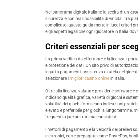
Nel panorama digitale italiano la scelta di un
casi
sicurezza e con reali possibilità di vincita. Tra p
complicato: questa guida mette in luce i criteri pra
e gli aspetti legali che ogni giocatore in Italia d
Criteri essenziali per sceg
La prima verifica da effettuare è la licenza: i por
e protezione dei dati. Un sito privo di autorizzazi
legati a pagamenti, assistenza e tutela del giocator
selezionare i
migliori casino online
in Italia.
Oltre alla licenza, valutare provider e software 
indicano qualità grafica, varietà di giochi e sistem
volatilità dei giochi forniscono indicazioni prati
elevato è preferibile per giochi a lungo termine, me
frequenti o jackpot rari ma consistenti.
I metodi di pagamento e la velocità dei prelievi son
elettronici, carte prepagate come PostePay, bonifi