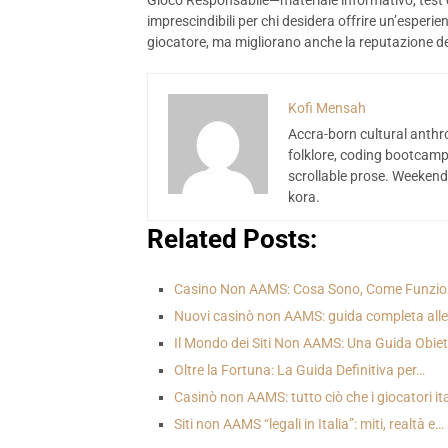
Gioco Responsabile—materiale informativo, test di
imprescindibili per chi desidera offrire un’esperi
giocatore, ma migliorano anche la reputazione de
Kofi Mensah
Accra-born cultural anthr
folklore, coding bootcamp
scrollable prose. Weekend
kora.
Related Posts:
Casino Non AAMS: Cosa Sono, Come Funzio
Nuovi casinò non AAMS: guida completa all
Il Mondo dei Siti Non AAMS: Una Guida Obiet
Oltre la Fortuna: La Guida Definitiva per…
Casinò non AAMS: tutto ciò che i giocatori it
Siti non AAMS “legali in Italia”: miti, realtà e…