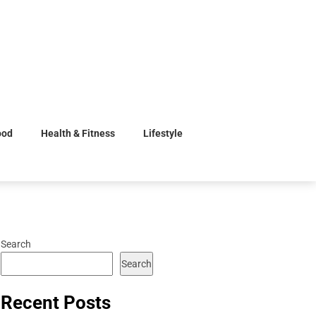
ood
Health & Fitness
Lifestyle
Search
Search
Recent Posts