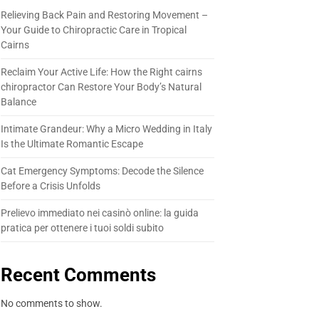
Relieving Back Pain and Restoring Movement –
Your Guide to Chiropractic Care in Tropical
Cairns
Reclaim Your Active Life: How the Right cairns
chiropractor Can Restore Your Body’s Natural
Balance
Intimate Grandeur: Why a Micro Wedding in Italy
Is the Ultimate Romantic Escape
Cat Emergency Symptoms: Decode the Silence
Before a Crisis Unfolds
Prelievo immediato nei casinò online: la guida
pratica per ottenere i tuoi soldi subito
Recent Comments
No comments to show.