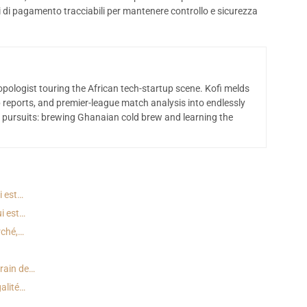
di di pagamento tracciabili per mantenere controllo e sicurezza
opologist touring the African tech-startup scene. Kofi melds
 reports, and premier-league match analysis into endlessly
 pursuits: brewing Ghanaian cold brew and learning the
i est…
i est…
rché,…
rrain de…
galité…