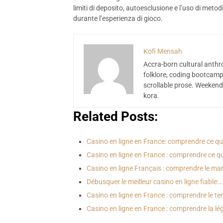
limiti di deposito, autoesclusione e l’uso di meto
durante l’esperienza di gioco.
Kofi Mensah
Accra-born cultural anthr
folklore, coding bootcamp
scrollable prose. Weekend
kora.
Related Posts:
Casino en ligne en France: comprendre ce qu
Casino en ligne en France : comprendre ce qu
Casino en ligne Français : comprendre le ma
Débusquer le meilleur casino en ligne fiable:…
Casino en ligne en France : comprendre le te
Casino en ligne en France : comprendre la lé