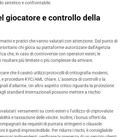
o sintetico e confrontabile.
el giocatore e controllo della
tivi e pratici che vanno valutati con attenzione. Dal punto di
 prioritario chi gioca su piattaforme autorizzate dall’Agenzia
a che, in caso di controversie con operatori esteri, le
o risultare più limitate o più complesse da attivare.
care che il casinò utilizzi protocolli di crittografia moderni,
i), e procedure KYC/AML chiare. L’assenza di controlli o la
gnali d’allarme. Un altro aspetto critico riguarda la protezione
 agli standard internazionali possono mettere a rischio
alutati: versamenti su conti esteri o l’utilizzo di criptovalute
bilità e tassazione delle vincite. Inoltre, i bonus offerti da
pagnati da requisiti di puntata stringenti o clausole
i è quindi imprescindibile. Per ridurre i rischi, è consigliabile
nsioni indipendenti, verificare la presenza di un servizio clienti