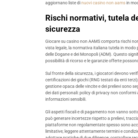
aggiornano liste di
nuovi casino non aams
in mod
Rischi normativi, tutela d
sicurezza
Giocare su casino non AAMS comporta rischi norma
vista legale, la normativa italiana tutela in modo
delle Dogane e dei Monopoli (ADM). Questo signific
possibilità di ricorso e le garanzie offerte posson
Sul fronte della sicurezza, i giocatori devono verifi
certificazioni dei giochi (RNG testati da enti terz
gestione opaca delle vincite e dei prelievi sono se
dei dati personali: policy di privacy non conformi
informazioni sensibili.
Gli aspetti fiscali e di pagamento non vanno sottov
può generare incertezze rispetto a prelievi, traccia
piattaforme non regolamentate spesso sono accom
limitative; leggere attentamente termini e condizion
adottare pratiche di due diligence: controllare rece