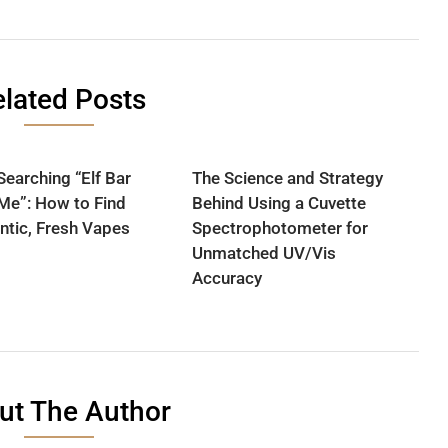
lated Posts
Searching “Elf Bar
The Science and Strategy
Me”: How to Find
Behind Using a Cuvette
ntic, Fresh Vapes
Spectrophotometer for
Unmatched UV/Vis
Accuracy
ut The Author