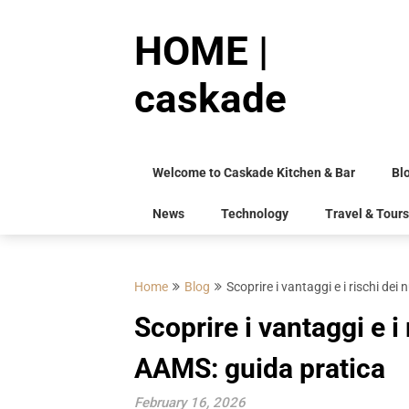
Skip
to
HOME |
content
caskade
Welcome to Caskade Kitchen & Bar
Bl
News
Technology
Travel & Tours
Home
Blog
Scoprire i vantaggi e i rischi de
Scoprire i vantaggi e i
AAMS: guida pratica
February 16, 2026