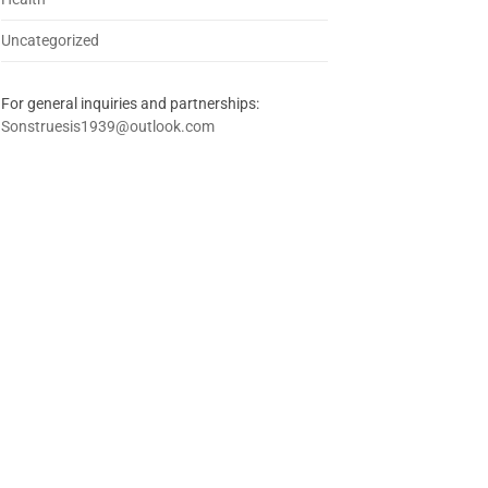
Uncategorized
For general inquiries and partnerships:
Sonstruesis1939@outlook.com