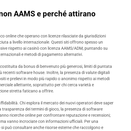
 non AAMS e perché attirano
o online che operano con licenze rilasciate da giurisdizioni
ciuta a livello internazionale. Questi siti offrono spesso un
ssive rispetto ai casinò con licenza AAMS/ADM, puntando su
ternazionali e metodi di pagamento alternativi.
 è costituita da bonus di benvenuto più generosi, limiti di puntata
più recenti software house. Inoltre, la presenza di valute digitali
ositi e prelievi in modo più rapido o anonimo rispetto ai metodi
ciale allettante, soprattutto per chi cerca varietà e
one stretta faticano a offrire.
fidabilità. Chi esplora il mercato dei nuovi operatori deve saper
a trasparenza dei termini di gioco, la presenza di software
i fanno ricerche online per confrontare reputazione e recensioni;
, ma vanno incrociate con informazioni ufficiali. Per una
e si può consultare anche risorse esterne che raccolgono e